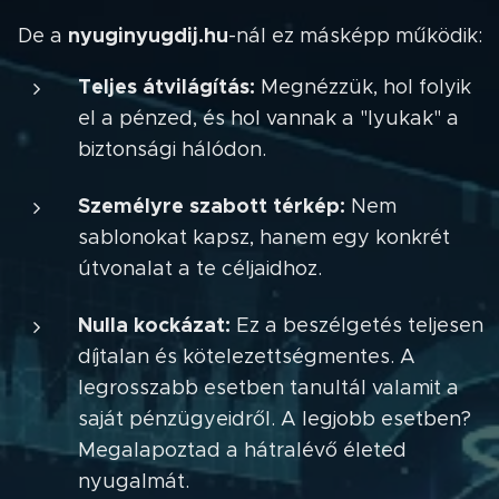
nyuginyugdij.hu
De a
-nál ez másképp működik:
Teljes átvilágítás:
Megnézzük, hol folyik
el a pénzed, és hol vannak a "lyukak" a
biztonsági hálódon.
Személyre szabott térkép:
Nem
sablonokat kapsz, hanem egy konkrét
útvonalat a te céljaidhoz.
Nulla kockázat:
Ez a beszélgetés teljesen
díjtalan és kötelezettségmentes. A
legrosszabb esetben tanultál valamit a
saját pénzügyeidről. A legjobb esetben?
Megalapoztad a hátralévő életed
nyugalmát.