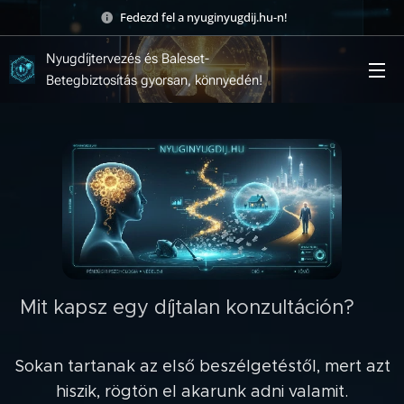
Fedezd fel a nyuginyugdij.hu-n! 🚀
Nyugdíjtervezés és Baleset-
Betegbiztosítás gyorsan, könnyedén!
Mit kapsz egy díjtalan konzultáción? 🤝
🛡️
Sokan tartanak az első beszélgetéstől, mert azt
hiszik, rögtön el akarunk adni valamit.