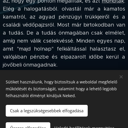
az, hogy egy ponton megálltak, és azt
mondták
:
Elég a halogatásból. olvastál már a kamatos
kamatról, az agyad pénzügyi trükkjeiről és a
családi védőpajzsról. Most már birtokodban van
a tudás. De a tudás önmagában csak elmélet,
amíg nem válik cselekvéssé. Minden egyes nap,
amit "majd holnap" felkiáltással halasztasz el,
valójában pénzbe és elpazarolt időbe kerül a
jövőbeli önmagadnak.
Sütiket használunk, hogy biztosítsuk a weboldal megfelelő
Vissza
Vissza az előző oldalra
működését és biztonságát, valamint hogy a lehető legjobb
felhasználói élményt kínáljuk Neked.
chat
Csak a legszükségesebbek elfogadása
Kérdőíves
Sütik