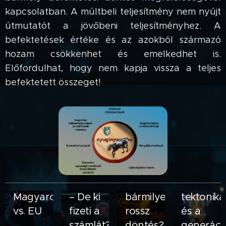
kapcsolatban. A múltbeli teljesítmény nem nyújt
útmutatót a jövőbeni teljesítményhez. A
befektetések értéke és az azokból származó
hozam csökkenhet és emelkedhet is.
A
Előfordulhat, hogy nem kapja vissza a teljes
láthatatlan
befektetett összeget!
Agyunk
veszteség
ellenség
Nyugdíj-
pszichológiája
üzemmód
szupernóva
–
A
Miért
2026:
Miért
Mi
Hópihe
hozunk
A
Dupla
drágább
A
történik
A
Útja:
rossz
Nyugdíj-
juttatás
a
„Jövőbeli
A
valójában
szabadság
Miért
pénzügyi
sor
egyetlen
halogatás,
Éned”
néma
egy 15
visszaszerzése:
a
döntések
Végén:
hétvégén
mint
Demográf
egy
gyilkos:
perces
Hogyan
belső
és
Magyarország
– De ki
bármilyen
tektonika
idegen,
Az
konzultáción?
törjük
béke a
hogyan
vs. EU
fizeti a
rossz
és a
aki a
emberi
(Vigyázat:
át a
legnagyobb
győzzük
🇪🇺📉
számlát?
döntés?
generáci