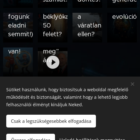
te
közöny
nem
láthatatlan
védelem
le az
pénzedet
és a
fogunk
béklyókat
a
evolúciót
akarja
„velem
eladni
50
váratlan
🧠💸
– és
úgysem
semmit!)
felett?
ellen?
🛡️
igaza
történhet
van!
meg”
🧠🍕
ára 🌑
💸
🌫️🛡️
Korábbi bejegyzés
Sütiket használunk, hogy biztosítsuk a weboldal megfelelő
működését és biztonságát, valamint hogy a lehető legjobb
felhasználói élményt kínáljuk Neked.
chat
Csak a legszükségesebbek elfogadása
Kérdőíves
Sütik