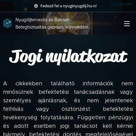
Fedezd fel a nyuginyugdij.hu-n! 🚀
Nyugdíjtervezés és Baleset-
Betegbiztosítás gyorsan, könnyedén!
Jogi nyilatkozat
A cikkekben található információk nem
minősülnek befektetési tanácsadásnak vagy
személyes ajánlásnak, és nem jelentenek
felhívás vagy ösztönzést befektetési
tevékenység folytatására. Független pénzügyi
és adott esetben jogi tanácsot kell kérnie
bármely befektetési döntés megfelelőségével