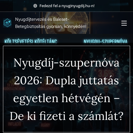
Fedezd fel a nyuginyugdij.hu-n! 🚀
Nyugdíjtervezés és Baleset-
Betegbiztosítás gyorsan, könnyedén!
Nyugdíj-szupernóva
2026: Dupla juttatás
egyetlen hétvégén –
De ki fizeti a számlát?