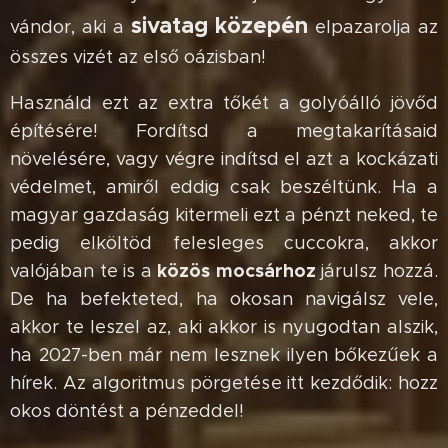
sivatag közepén
vándor, aki a
elpazarolja az
összes vizét az első oázisban!
Használd ezt az extra tőkét a golyóálló jövőd
építésére! Fordítsd a megtakarításaid
növelésére, vagy végre indítsd el azt a kockázati
védelmet, amiről eddig csak beszéltünk. Ha a
magyar gazdaság kitermeli ezt a pénzt neked, te
pedig elköltöd felesleges cuccokra, akkor
közös mocsárhoz
valójában te is a
járulsz hozzá.
De ha befekteted, ha okosan navigálsz vele,
akkor te leszel az, aki akkor is nyugodtan alszik,
ha 2027-ben már nem lesznek ilyen bőkezűek a
hírek. Az algoritmus pörgetése itt kezdődik: hozz
okos döntést a pénzeddel!