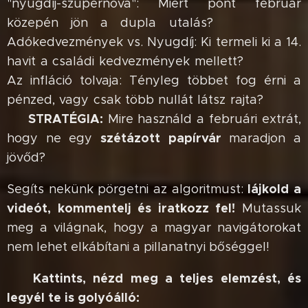
"nyugdíj-szupernóva": Miért pont február
közepén jön a dupla utalás? 📅💸 ✅
Adókedvezmények vs. Nyugdíj: Ki termeli ki a 14.
havit a családi kedvezmények mellett? 🏗️⚖️ ✅
Az infláció tolvaja: Tényleg többet fog érni a
pénzed, vagy csak több nullát látsz rajta? 🕵️‍♂️🔥
STRATÉGIA:
✅
Mire használd a februári extrát,
szétázott papírvár
hogy ne egy
maradjon a
jövőd? 🛡️🏗️
lájkold a
Segíts nekünk pörgetni az algoritmust:
videót, kommentelj és iratkozz fel!
Mutassuk
meg a világnak, hogy a magyar navigátorokat
nem lehet elkábítani a pillanatnyi bőséggel! 🎢
Kattints, nézd meg a teljes elemzést, és
👇
legyél te is golyóálló:
🔗