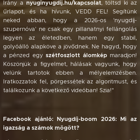
nyuginyugdij.hu/kapcsolat
Irány a
, töltsd ki az
űrlapot, és ha hívunk, VEDD FEL! Segítünk
neked abban, hogy a 2026-os 'nyugdíj-
szupernóva' ne csak egy pillanatnyi fellángolás
legyen az életedben, hanem egy stabil,
golyóálló alapköve a jövődnek. Ne hagyd, hogy
szétfoszlott álomkép
a pénzed egy
maradjon!
Köszönjük a figyelmet, hálásak vagyunk, hogy
velünk tartotok ebben a mélyelemzésben.
Iratkozzatok fel, pörgessétek az algoritmust, és
találkozunk a következő videóban! Szia!"
Facebook ajánló: Nyugdíj-boom 2026: Mi az
igazság a számok mögött?
🕵️‍♂️📈