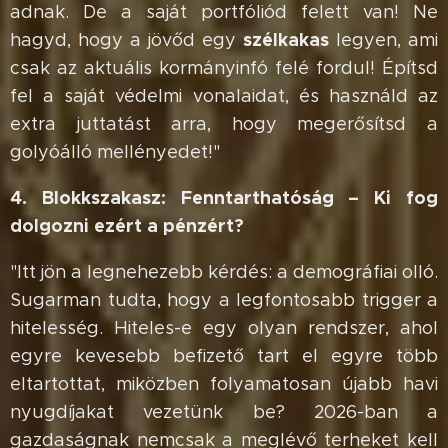
adnak. De a saját portfóliód felett van! Ne
szélkakas
hagyd, hogy a jövőd egy
legyen, ami
csak az aktuális kormányinfó felé fordul! Építsd
fel a saját védelmi vonalaidat, és használd az
extra juttatást arra, hogy megerősítsd a
golyóálló mellényedet!"
4. Blokkszakasz: Fenntarthatóság – Ki fog
dolgozni ezért a pénzért?
"Itt jön a legnehezebb kérdés: a demográfiai olló.
Sugarman tudta, hogy a legfontosabb trigger a
hitelesség. Hiteles-e egy olyan rendszer, ahol
egyre kevesebb befizető tart el egyre több
eltartottat, miközben folyamatosan újabb havi
nyugdíjakat vezetünk be? 2026-ban a
gazdaságnak nemcsak a meglévő terheket kell