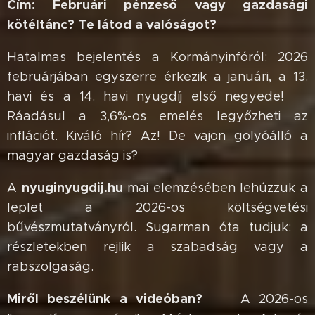
Cím: Februári pénzeső vagy gazdasági
kötéltánc? Te látod a valóságot?
🌦️🛡️
Hatalmas bejelentés a Kormányinfóról: 2026
februárjában egyszerre érkezik a januári, a 13.
havi és a 14. havi nyugdíj első negyede! 💰
Ráadásul a 3,6%-os emelés legyőzheti az
inflációt. Kiváló hír? Az! De vajon golyóálló a
magyar gazdaság is? 🧠❌
nyuginyugdij.hu
A
mai elemzésében lehúzzuk a
leplet a 2026-os költségvetési
bűvészmutatványról. Sugarman óta tudjuk: a
részletekben rejlik a szabadság vagy a
rabszolgaság.
Miről beszélünk a videóban?
✅ A 2026-os