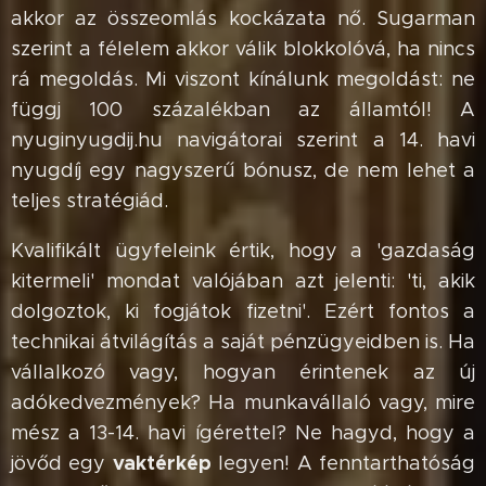
akkor az összeomlás kockázata nő. Sugarman
szerint a félelem akkor válik blokkolóvá, ha nincs
rá megoldás. Mi viszont kínálunk megoldást: ne
függj 100 százalékban az államtól! A
nyuginyugdij.hu navigátorai szerint a 14. havi
nyugdíj egy nagyszerű bónusz, de nem lehet a
teljes stratégiád.
Kvalifikált ügyfeleink értik, hogy a 'gazdaság
kitermeli' mondat valójában azt jelenti: 'ti, akik
dolgoztok, ki fogjátok fizetni'. Ezért fontos a
technikai átvilágítás a saját pénzügyeidben is. Ha
vállalkozó vagy, hogyan érintenek az új
adókedvezmények? Ha munkavállaló vagy, mire
mész a 13-14. havi ígérettel? Ne hagyd, hogy a
vaktérkép
jövőd egy
legyen! A fenntarthatóság