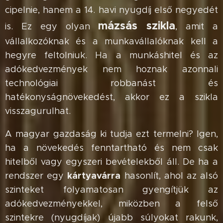
cipelnie, hanem a 14. havi nyugdíj első negyedét
mázsás szikla
is. Ez egy olyan
, amit a
vállalkozóknak és a munkavállalóknak kell a
hegyre feltolniuk. Ha a munkáshitel és az
adókedvezmények nem hoznak azonnali
technológiai robbanást és
hatékonyságnövekedést, akkor ez a szikla
visszagurulhat.
A magyar gazdaság ki tudja ezt termelni? Igen,
ha a növekedés fenntartható és nem csak
hitelből vagy egyszeri bevételekből áll. De ha a
kártyavárra
rendszer egy
hasonlít, ahol az alsó
szinteket folyamatosan gyengítjük az
adókedvezményekkel, miközben a felső
szintekre (nyugdíjak) újabb súlyokat rakunk,