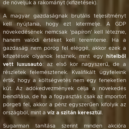
de növeljük a rakományt (kifizetések).
A magyar gazdaságnak brutális teljesítményt
kell nyújtania, hogy ezt kitermelje. A GDP
növekedésének nemcsak 'papíron' kell léteznie,
hanem valódi értéket kell teremtenie. Ha a
gazdaság nem pörög fel eléggé, akkor ezek a
hitelből
kifizetések olyanok lesznek, mint egy
vett luxusautó
: az első kör nagyszerű, de a
részletek felemésztenek. Kvalifikált ügyfeleink
értik, hogy a költségvetés nem egy feneketlen
kút. Az adókedvezmények célja a növekedés
beindítása, de ha a fogyasztás csak az importot
pörgeti fel, akkor a pénz egyszerűen kifolyik az
víz a szitán keresztül
országból, mint a
.
Sugarman tanítása szerint minden akcióra