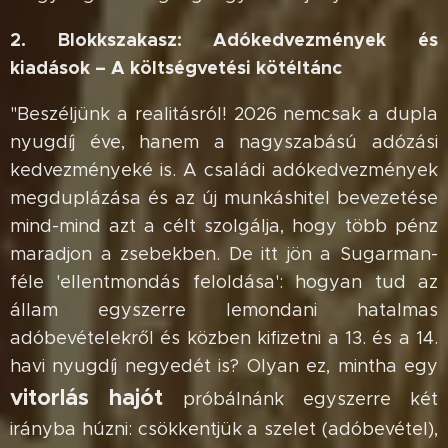
2. Blokkszakasz: Adókedvezmények és
kiadások – A költségvetési kötéltánc
"Beszéljünk a realitásról! 2026 nemcsak a dupla
nyugdíj éve, hanem a nagyszabású adózási
kedvezményeké is. A családi adókedvezmények
megduplázása és az új munkáshitel bevezetése
mind-mind azt a célt szolgálja, hogy több pénz
maradjon a zsebekben. De itt jön a Sugarman-
féle 'ellentmondás feloldása': hogyan tud az
állam egyszerre lemondani hatalmas
adóbevételekről és közben kifizetni a 13. és a 14.
havi nyugdíj negyedét is? Olyan ez, mintha egy
vitorlás hajót
próbálnánk egyszerre két
irányba húzni: csökkentjük a szelet (adóbevétel),