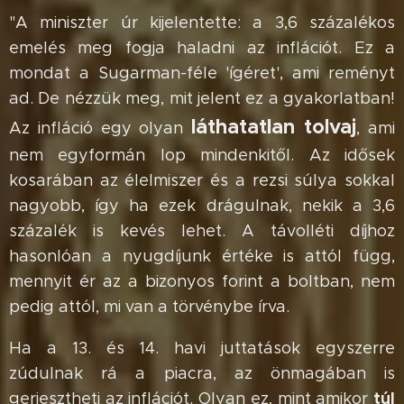
"A miniszter úr kijelentette: a 3,6 százalékos
emelés meg fogja haladni az inflációt. Ez a
mondat a Sugarman-féle 'ígéret', ami reményt
ad. De nézzük meg, mit jelent ez a gyakorlatban!
láthatatlan tolvaj
Az infláció egy olyan
, ami
nem egyformán lop mindenkitől. Az idősek
kosarában az élelmiszer és a rezsi súlya sokkal
nagyobb, így ha ezek drágulnak, nekik a 3,6
százalék is kevés lehet. A távolléti díjhoz
hasonlóan a nyugdíjunk értéke is attól függ,
mennyit ér az a bizonyos forint a boltban, nem
pedig attól, mi van a törvénybe írva.
Ha a 13. és 14. havi juttatások egyszerre
zúdulnak rá a piacra, az önmagában is
túl
gerjesztheti az inflációt. Olyan ez, mint amikor