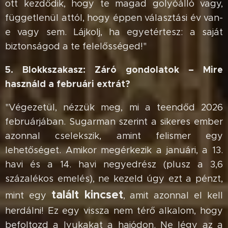
ott kezdődik, hogy te magad golyóálló vagy,
függetlenül attól, hogy éppen választási év van-
e vagy sem. Lájkolj, ha egyetértesz: a saját
biztonságod a te felelősséged!"
5. Blokkszakasz: Záró gondolatok – Mire
használd a februári extrát?
"Végezetül, nézzük meg, mi a teendőd 2026
februárjában. Sugarman szerint a sikeres ember
azonnal cselekszik, amint felismer egy
lehetőséget. Amikor megérkezik a januári, a 13.
havi és a 14. havi negyedrész (plusz a 3,6
százalékos emelés), ne kezeld úgy ezt a pénzt,
talált kincset
mint egy
, amit azonnal el kell
herdálni! Ez egy vissza nem térő alkalom, hogy
befoltozd a lyukakat a hajódon. Ne légy az a