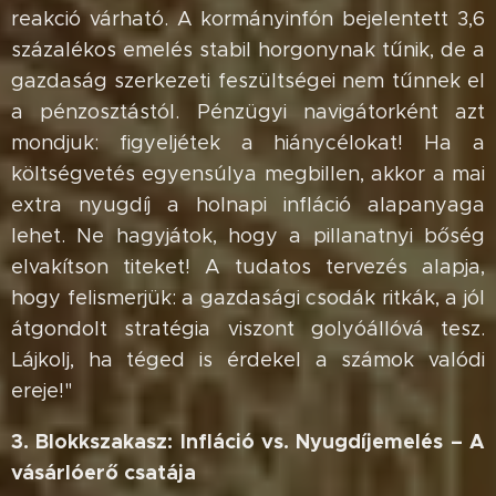
reakció várható. A kormányinfón bejelentett 3,6
százalékos emelés stabil horgonynak tűnik, de a
gazdaság szerkezeti feszültségei nem tűnnek el
a pénzosztástól. Pénzügyi navigátorként azt
mondjuk: figyeljétek a hiánycélokat! Ha a
költségvetés egyensúlya megbillen, akkor a mai
extra nyugdíj a holnapi infláció alapanyaga
lehet. Ne hagyjátok, hogy a pillanatnyi bőség
elvakítson titeket! A tudatos tervezés alapja,
hogy felismerjük: a gazdasági csodák ritkák, a jól
átgondolt stratégia viszont golyóállóvá tesz.
Lájkolj, ha téged is érdekel a számok valódi
ereje!"
3. Blokkszakasz: Infláció vs. Nyugdíjemelés – A
vásárlóerő csatája