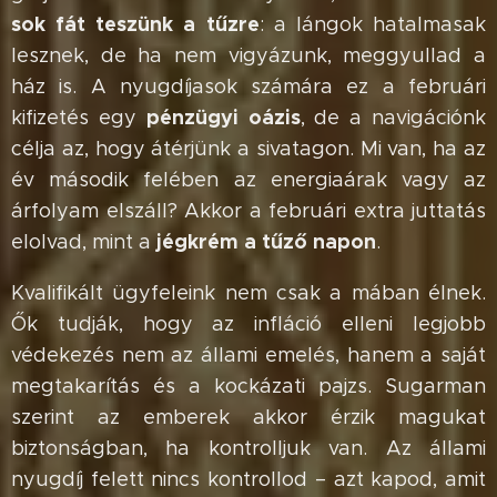
sok fát teszünk a tűzre
: a lángok hatalmasak
lesznek, de ha nem vigyázunk, meggyullad a
ház is. A nyugdíjasok számára ez a februári
pénzügyi oázis
kifizetés egy
, de a navigációnk
célja az, hogy átérjünk a sivatagon. Mi van, ha az
év második felében az energiaárak vagy az
árfolyam elszáll? Akkor a februári extra juttatás
jégkrém a tűző napon
elolvad, mint a
.
Kvalifikált ügyfeleink nem csak a mában élnek.
Ők tudják, hogy az infláció elleni legjobb
védekezés nem az állami emelés, hanem a saját
megtakarítás és a kockázati pajzs. Sugarman
szerint az emberek akkor érzik magukat
biztonságban, ha kontrolljuk van. Az állami
nyugdíj felett nincs kontrollod – azt kapod, amit