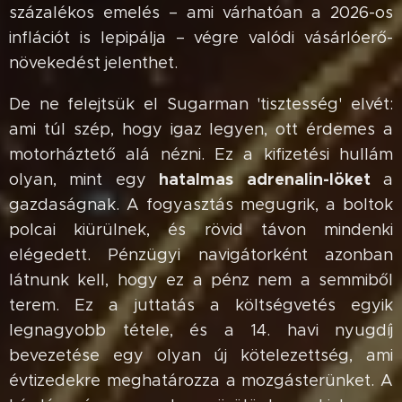
százalékos emelés – ami várhatóan a 2026-os
inflációt is lepipálja – végre valódi vásárlóerő-
növekedést jelenthet.
De ne felejtsük el Sugarman 'tisztesség' elvét:
ami túl szép, hogy igaz legyen, ott érdemes a
motorháztető alá nézni. Ez a kifizetési hullám
hatalmas adrenalin-löket
olyan, mint egy
a
gazdaságnak. A fogyasztás megugrik, a boltok
polcai kiürülnek, és rövid távon mindenki
elégedett. Pénzügyi navigátorként azonban
látnunk kell, hogy ez a pénz nem a semmiből
terem. Ez a juttatás a költségvetés egyik
legnagyobb tétele, és a 14. havi nyugdíj
bevezetése egy olyan új kötelezettség, ami
évtizedekre meghatározza a mozgásterünket. A