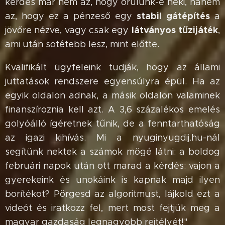
kérdés már nem az, hogy örülünk-e neki, hanem
stabil gátépítés
az, hogy ez a pénzeső egy
a
látványos tűzijáték
jövőre nézve, vagy csak egy
,
ami után sötétebb lesz, mint előtte.
Kvalifikált ügyfeleink tudják, hogy az állami
juttatások rendszere egyensúlyra épül. Ha az
egyik oldalon adnak, a másik oldalon valaminek
finanszíroznia kell azt. A 3,6 százalékos emelés
golyóálló ígéretnek tűnik, de a fenntarthatóság
az igazi kihívás. Mi a nyuginyugdij.hu-nál
segítünk nektek a számok mögé látni: a boldog
februári napok után ott marad a kérdés: vajon a
gyerekeink és unokáink is kapnak majd ilyen
borítékot? Pörgesd az algoritmust, lájkold ezt a
videót és iratkozz fel, mert most fejtjük meg a
magyar gazdaság legnagyobb rejtélyét!"