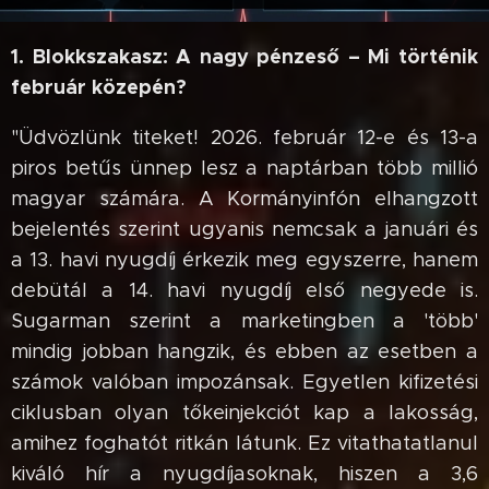
1. Blokkszakasz: A nagy pénzeső – Mi történik
február közepén?
"Üdvözlünk titeket! 2026. február 12-e és 13-a
piros betűs ünnep lesz a naptárban több millió
magyar számára. A Kormányinfón elhangzott
bejelentés szerint ugyanis nemcsak a januári és
a 13. havi nyugdíj érkezik meg egyszerre, hanem
debütál a 14. havi nyugdíj első negyede is.
Sugarman szerint a marketingben a 'több'
mindig jobban hangzik, és ebben az esetben a
számok valóban impozánsak. Egyetlen kifizetési
ciklusban olyan tőkeinjekciót kap a lakosság,
amihez foghatót ritkán látunk. Ez vitathatatlanul
kiváló hír a nyugdíjasoknak, hiszen a 3,6