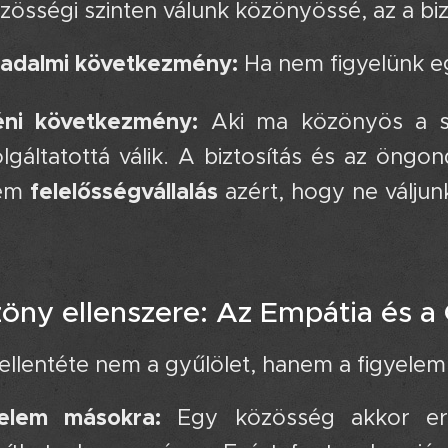
össégi szinten válunk közönyössé, az a biz
adalmi következmény:
Ha nem figyelünk egy
éni következmény:
Aki ma közönyös a sa
olgáltatottá válik. A biztosítás és az ön
felelősségvállalás
em
azért, hogy ne válju
zöny ellenszere: Az Empátia és a
llentéte nem a gyűlölet, hanem a figyelem
yelem másokra:
Egy közösség akkor erős