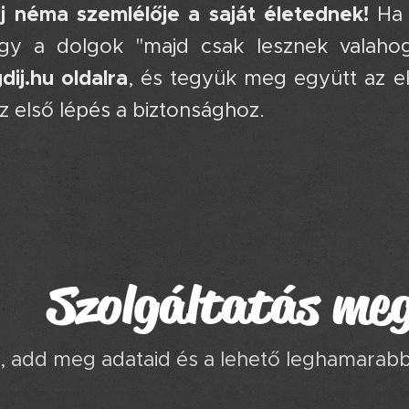
 néma szemlélője a saját életednek!
Ha 
gy a dolgok "majd csak lesznek valaho
ij.hu oldalra
, és tegyük meg együtt az el
z első lépés a biztonsághoz. 👑💸🛡️
Szolgáltatás meg
, add meg adataid és a lehető leghamarabb 