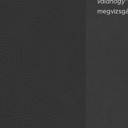
valahogy"
megvizsgál