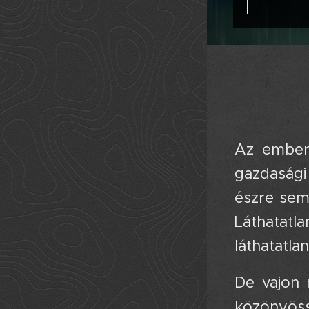
Az ember
gazdasági 
észre sem
Láthatatl
láthatatl
De vajon 
közönyöss