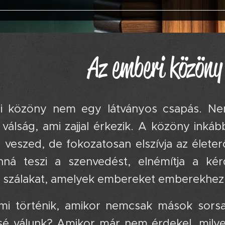
Az emberi közöny
i közöny nem egy látványos csapás. Nem
válság, ami zajjal érkezik. A közöny inkáb
 veszed, de fokozatosan elszívja az élete
anná teszi a szenvedést, elnémítja a ké
an szálakat, amelyek embereket emberekhez
mi történik, amikor nemcsak mások sorsa,
é válunk? Amikor már nem érdekel, milye