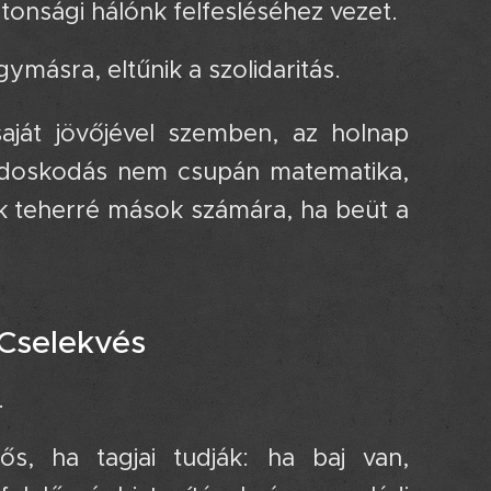
tonsági hálónk felfesléséhez vezet.
másra, eltűnik a szolidaritás.
ját jövőjével szemben, az holnap
gondoskodás nem csupán matematika,
nk teherré mások számára, ha beüt a
 Cselekvés 🕯️🚀
.
, ha tagjai tudják: ha baj van,