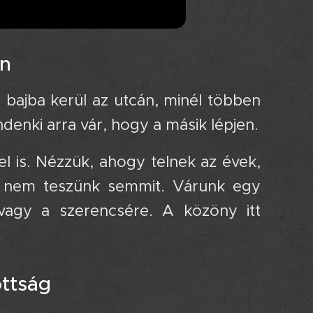
 🚶‍♂️💨
ki bajba kerül az utcán, minél többen
ndenki arra vár, hogy a másik lépjen.
l is. Nézzük, ahogy telnek az évek,
de nem teszünk semmit. Várunk egy
agy a szerencsére. A közöny itt
ottság 🏚️📉