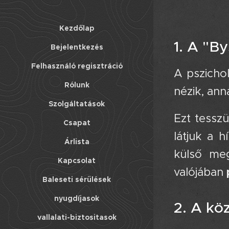
Kezdőlap
1. A "By
Bejelentkezés
Felhasználó regisztráció
A pszichol
Rólunk
nézik, ann
Szolgáltatások
Ezt tessz
Csapat
látjuk a 
Árlista
külső me
Kapcsolat
valójában
Baleseti sérülések
nyugdíjasok
2. A kö
vallalati-biztositasok