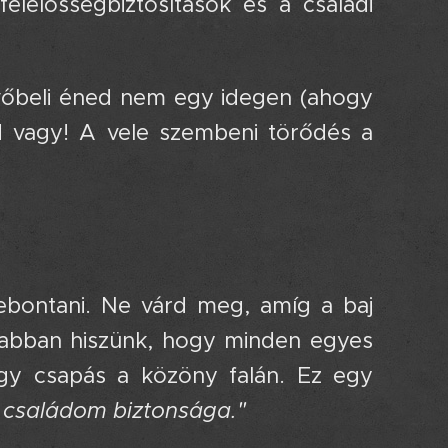
elelősségbiztosítások és a családi
vőbeli éned nem egy idegen (ahogy
d vagy! A vele szembeni törődés a
lebontani. Ne várd meg, amíg a baj
i abban hiszünk, hogy minden egyes
-egy csapás a közöny falán. Ez egy
 családom biztonsága."