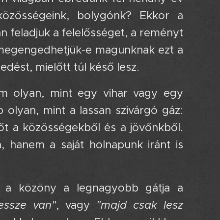
 közösségeink, bolygónk? Ekkor a
n feladjuk a felelősséget, a reményt
 megengedhetjük-e magunknak ezt a
dést, mielőtt túl késő lesz.
m olyan, mint egy vihar vagy egy
b olyan, mint a lassan szivárgó gáz:
rőt a közösségekből és a jövőnkből.
 hanem a saját holnapunk iránt is
y a közöny a legnagyobb gátja a
ssze van"
, vagy
"majd csak lesz