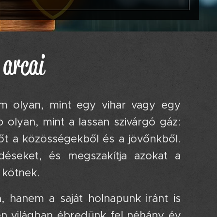
 arcai
 olyan, mint egy vihar vagy egy
b olyan, mint a lassan szivárgó gáz:
rőt a közösségekből és a jövőnkből.
rdéseket, és megszakítja azokat a
 kötnek.
 hanem a saját holnapunk iránt is
n világban ébredünk fel néhány év