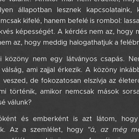
lyen állapotban lesznek kapcsolataink,
csak kifelé, hanem befelé is rombol: lassa
ekvés képességét. A kérdés nem az, hogy
nem az, hogy meddig halogathatjuk a felébre
i közöny nem egy látványos csapás. Ne
válság, ami zajjal érkezik. A közöny inkáb
 veszed, de fokozatosan elszívja az élete
mi történik, amikor nemcsak mások sorsa,
é válunk?
óként és emberként is azt látom, hog
ek. Az a szemlélet, hogy
"á, az még me