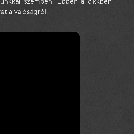
gunkkal szemben. Ebben a cikkben
et a valóságról.