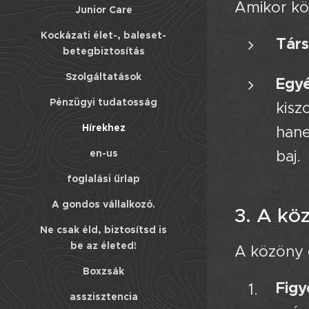
Amikor köz
Junior Care
Kockázati élet-, baleset-
Társ
betegbiztosítás
Szolgáltatások
Egy
Pénzügyi tudatosság
kisz
Hírekhez
han
en-us
baj.
foglalási űrlap
A gondos vállalkozó.
3. A kö
Ne csak éld, biztosítsd is
be az életed!
A közöny e
Boxzsák
Fig
asszisztencia