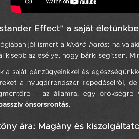
stander Effect" a saját életünkben
ógiában jól ismert a
kiváró hatás
: ha vala
ál kisebb az esélye, hogy bárki segítsen. Mi
ük a saját pénzügyeinkkel és egészségünkke
híreket a nyugdíjrendszer repedéseiről, 
gmentőre – az államra, egy örökségre v
passzív önsorsrontás
.
zöny ára: Magány és kiszolgáltat