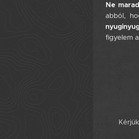
Ne maradj
abból, ho
nyuginyugd
figyelem a
Kérjük