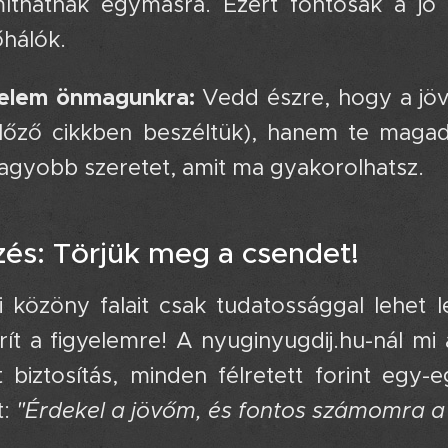
íthatnak egymásra. Ezért fontosak a jó f
hálók.
yelem önmagunkra:
Vedd észre, hogy a jö
lőző cikkben beszéltük), hanem te maga
agyobb szeretet, amit ma gyakorolhatsz.
és: Törjük meg a csendet!
 közöny falait csak tudatossággal lehet 
rít a figyelemre! A nyuginyugdij.hu-nál m
 biztosítás, minden félretett forint egy
t:
"Érdekel a jövőm, és fontos számomra a