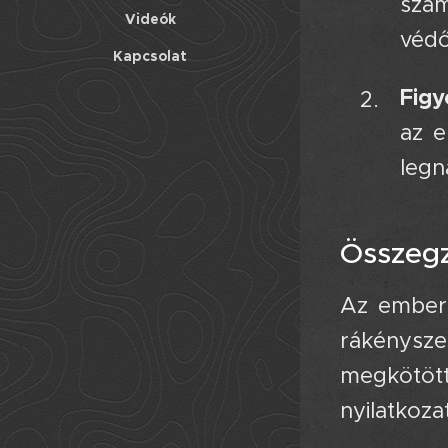
szám
Videók
védő
Kapcsolat
Fig
az e
legn
Összegz
Az emberi
rákénysze
megkötött
nyilatkoza