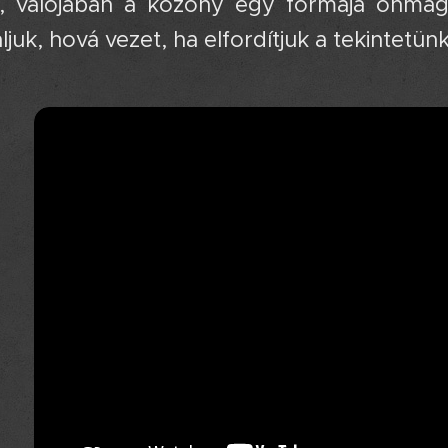
, valójában a közöny egy formája önma
juk, hová vezet, ha elfordítjuk a tekintetünk