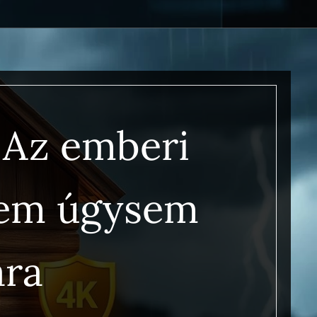
 Az emberi
lem úgysem
ra 🌑🌫️🛡️