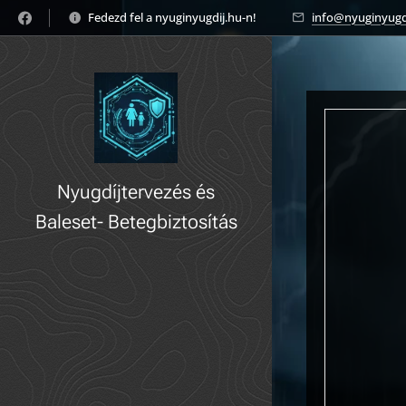
Fedezd fel a nyuginyugdij.hu-n! 🚀
info@nyuginyugd
Nyugdíjtervezés és
Baleset- Betegbiztosítás
gyorsan, könnyedén!