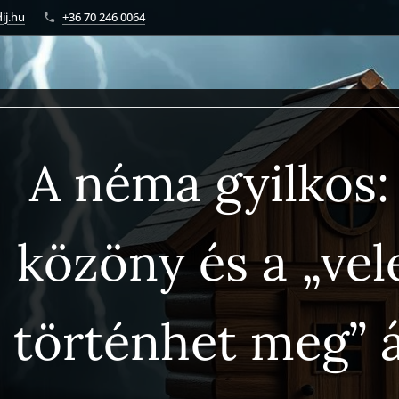
ij.hu
+36 70 246 0064
A néma gyilkos:
közöny és a „ve
történhet meg” á