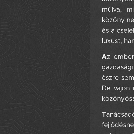
múlva, mi
közöny nem
és a csel
luxust, ha
A
z ember
gazdasági 
észre sem
De vajon 
közönyöss
T
anácsad
fejlődésn