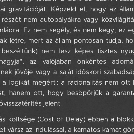
i gravitációját. Képzeld el, hogy az álla
észét nem autópályákra vagy közvilágításr
ámládra. Ez nem segély, és nem kegy; ez eg
ak létre, mert az állam pontosan tudja, h
beszéltünk) nem lesz képes tisztes nyugd
 hagyja", az valójában önkéntes adomá
nek jövője vagy a saját időskori szabadsá
t a logikát megérti: a racionalitás nem ot
st, hanem ott, hogy besöpörjük a garan
óvisszatérítés jelent.
ás költsége (Cost of Delay) ebben a blokk
vet vársz az indulással, a kamatos kamat g