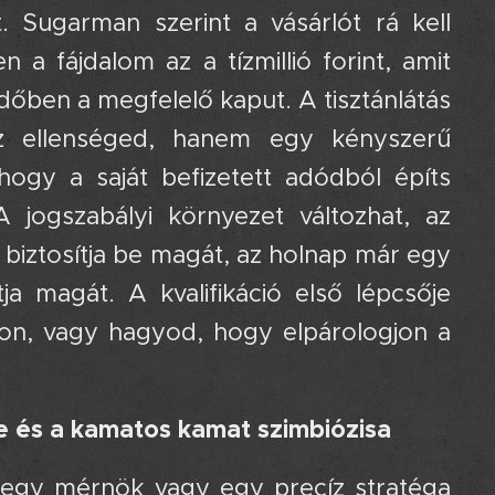
 Sugarman szerint a vásárlót rá kell
 a fájdalom az a tízmillió forint, amit
őben a megfelelő kaput. A tisztánlátás
az ellenséged, hanem egy kényszerű
hogy a saját befizetett adódból építs
jogszabályi környezet változhat, az
iztosítja be magát, az holnap már egy
a magát. A kvalifikáció első lépcsője
zon, vagy hagyod, hogy elpárologjon a
e és a kamatos kamat szimbiózisa
 egy mérnök vagy egy precíz stratéga