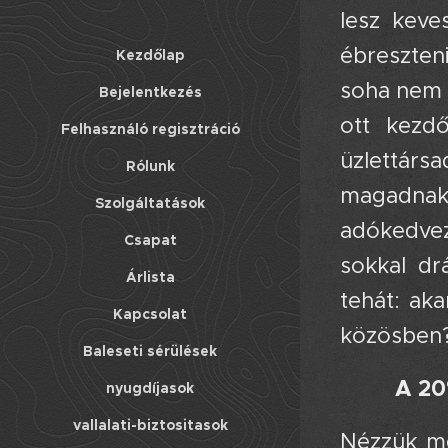
lesz keve
ébreszteni
Kezdőlap
soha nem 
Bejelentkezés
ott kezd
Felhasználó regisztráció
üzlettárs
Rólunk
magadnak 
Szolgáltatások
adókedvez
Csapat
sokkal dr
Árlista
tehát: ak
Kapcsolat
közösben
Baleseti sérülések
A 20
nyugdíjasok
vallalati-biztositasok
Nézzük me