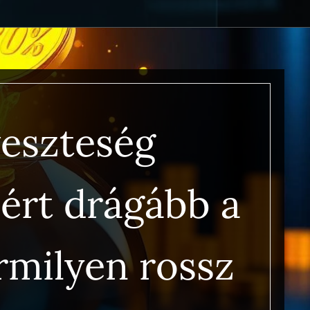
veszteség
iért drágább a
rmilyen rossz