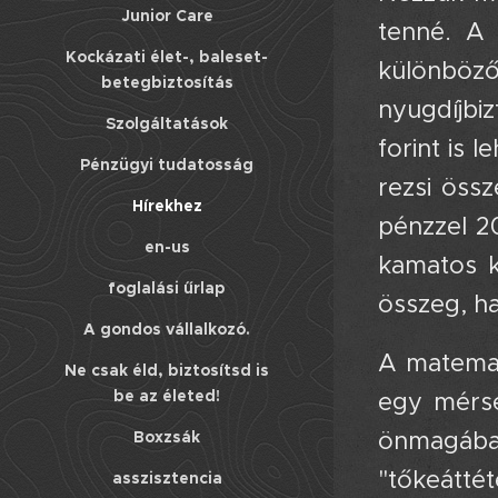
Junior Care
tenné. A 
Kockázati élet-, baleset-
különböz
betegbiztosítás
nyugdíjbi
Szolgáltatások
forint is 
Pénzügyi tudatosság
rezsi össz
Hírekhez
pénzzel 20
en-us
kamatos k
foglalási űrlap
összeg, h
A gondos vállalkozó.
A matemati
Ne csak éld, biztosítsd is
be az életed!
egy mérsé
önmagában,
Boxzsák
"tőkeátté
asszisztencia