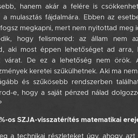
sebb, hanem akár a felére is csökkenhet.
 a mulasztás fájdalmára. Ebben az esetben
fogsz megkapni, mert nem nyitottad meg id
ődik, hogy felismered: az állam nem 
ad, aki most éppen lehetőséget ad arra, 
várat. De ez a lehetőség nem örök. A 
mények keretei szűkülhetnek. Aki ma nem b
ágább és szűkösebb rendszerben találhatj
arod-e, hogy a saját pénzed nálad dolgoz
?
%-os SZJA-visszatérítés matematikai erej
g a technikai részleteket úgy, ahogy azt