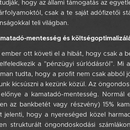
 tudják, hogy az állami támogatás az egye
árfolyamoktól, csak a te saját adófizetői s
nságokkal teli világban.
matadó-mentesség és költségoptimalizálás
ember ott követi el a hibát, hogy csak a 
 elfeledkezik a "pénzügyi súrlódásról". Mi
man tudta, hogy a profit nem csak abból jö
nk kicsúszni a kezünk közül. Az öngondos
t előnye a kamatadó-mentesség. Normál
yen az bankbetét vagy részvény) 15% kamat
zt jelenti, hogy a nyereséged közel harma
en strukturált öngondoskodási számlákon 