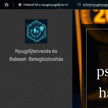
Fedezd fel a nyuginyugdij.hu-n! 🚀
info@nyuginyugd
Nyugdíjtervezés és
Baleset- Betegbiztosítás
p
gyorsan, könnyedén!
h