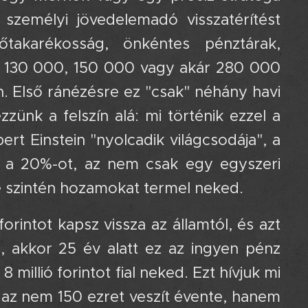
személyi jövedelemadó visszatérítést
őtakarékosság, önkéntes pénztárak,
um 130 000, 150 000 vagy akár 280 000
n. Első ránézésre ez "csak" néhány havi
zünk a felszín alá: mi történik ezzel a
rt Einstein "nyolcadik világcsodája", a
d a 20%-ot, az nem csak egy egyszeri
e szintén hozamokat termel neked.
rintot kapsz vissza az államtól, és azt
 akkor 25 év alatt ez az ingyen pénz
 millió forintot fial neked. Ezt hívjuk mi
 az nem 150 ezret veszít évente, hanem