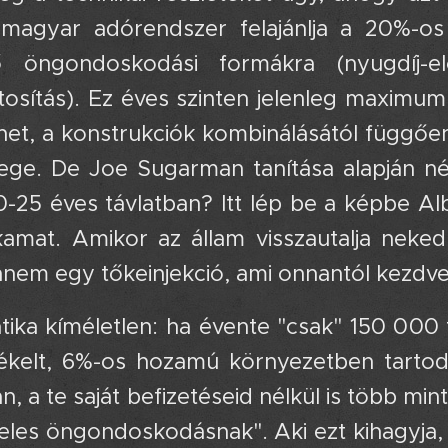
magyar adórendszer felajánlja a 20%-os 
ő öngondoskodási formákra (nyugdíj-el
ztosítás). Ez éves szinten jelenleg maxim
lehet, a konstrukciók kombinálásától függőe
ege. De Joe Sugarman tanítása alapján néz
-25 éves távlatban? Itt lép be a képbe Albe
amat. Amikor az állam visszautalja neke
anem egy tőkeinjekció, ami onnantól kezdv
ka kíméletlen: ha évente "csak" 150 000 fo
kelt, 6%-os hozamú környezetben tartod,
 a te saját befizetéseid nélkül is több mint 8
teles öngondoskodásnak". Aki ezt kihagyja,