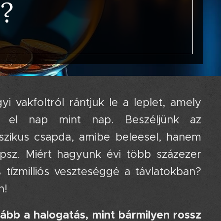
?
 vakfoltról rántjuk le a leplet, amely
 el nap mint nap. Beszéljünk az
zikus csapda, amibe beleesel, hanem
psz. Miért hagyunk évi több százezer
s tízmilliós veszteséggé a távlatokban?
n!
gább a halogatás, mint bármilyen rossz