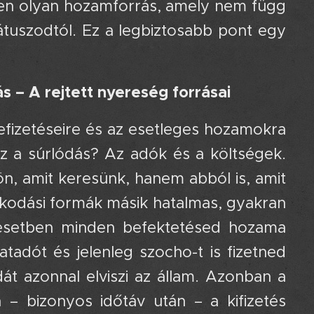
tlen olyan hozamforrás, amely nem függ
tátuszodtól. Ez a legbiztosabb pont egy
 – A rejtett nyereség forrásai
befizetéseire és az esetleges hozamokra
 az a súrlódás? Az adók és a költségek.
n, amit keresünk, hanem abból is, amit
kodási formák másik hatalmas, gyakran
 esetben minden befektetésed hozama
adót és jelenleg szocho-t is fizetned
dát azonnal elviszi az állam. Azonban a
– bizonyos időtáv után – a kifizetés