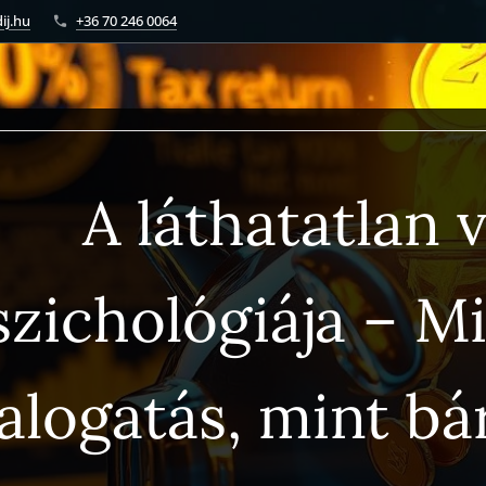
ij.hu
+36 70 246 0064
A láthatatlan 
szichológiája – M
alogatás, mint bá