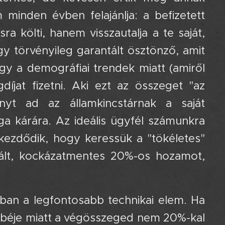
m minden évben felajánlja: a befizetett
a költi, hanem visszautalja a te saját,
y törvényileg garantált ösztönző, amit
ogy a demográfiai trendek miatt (amiről
íjat fizetni. Aki ezt az összeget "az
nyt ad az államkincstárnak a saját
ga kárára. Az ideális ügyfél számunkra
t kezdődik, hogy keressük a "tökéletes"
tált, kockázatmentes 20%-os hozamot,
ban a legfontosabb technikai elem. Ha
örbéje miatt a végösszeged nem 20%-kal