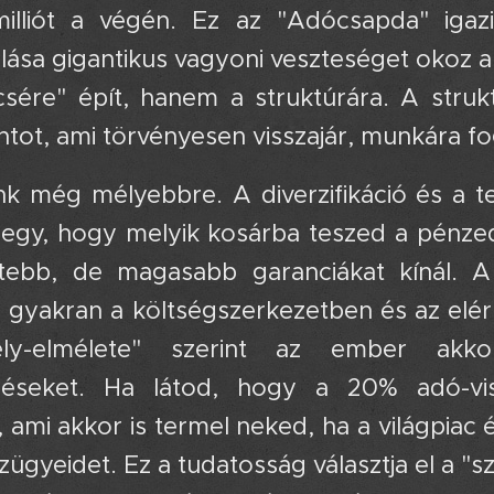
illiót a végén. Ez az "Adócsapda" igaz
lása gigantikus vagyoni veszteséget okoz a
csére" épít, hanem a struktúrára. A struk
ntot, ami törvényesen visszajár, munkára fo
 még mélyebbre. A diverzifikáció és a techn
gy, hogy melyik kosárba teszed a pénzed.
tebb, de magasabb garanciákat kínál. A
 gyakran a költségszerkezetben és az elér
ély-elmélete" szerint az ember akko
éseket. Ha látod, hogy a 20% adó-viss
 ami akkor is termel neked, ha a világpia
nzügyeidet. Ez a tudatosság választja el a "