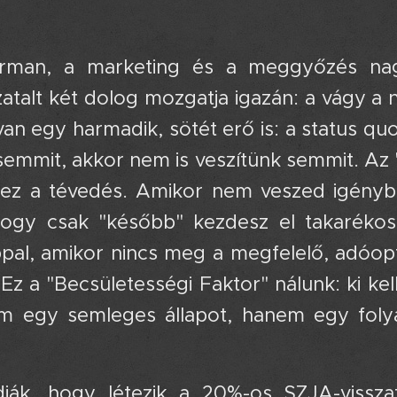
rman, a marketing és a meggyőzés nag
talt két dolog mozgatja igazán: a vágy a 
n egy harmadik, sötét erő is: a status quo 
 semmit, akkor nem is veszítünk semmit. 
ez a tévedés. Amikor nem veszed igénybe 
hogy csak "később" kezdesz el takaréko
al, amikor nincs meg a megfelelő, adóopti
. Ez a "Becsületességi Faktor" nálunk: ki
m egy semleges állapot, hanem egy foly
ják, hogy létezik a 20%-os SZJA-vissza