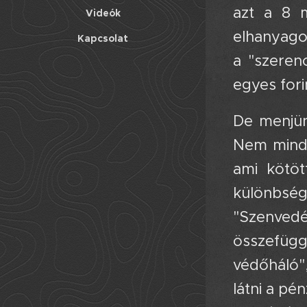
azt a 8 m
Videók
elhanyago
Kapcsolat
a "szeren
egyes fori
De menjünk
Nem minde
ami kötöt
különbség
"Szenved
összefügg
védőháló",
látni a pé