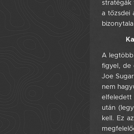
stratégák
a tőzsdei 
bizonytala
Ka
A legtöbb 
figyel, de
Joe Sugar
nem hagyu
elfeledet
után (leg
kell. Ez a
megfelelő