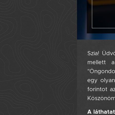
Szia! Üdv
mellett 
"Öngondos
egy olyan
forintot a
Köszönöm,
A láthata