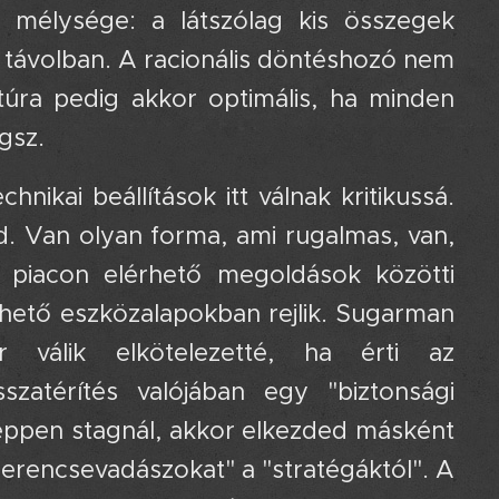
i mélysége: a látszólag kis összegek
 távolban. A racionális döntéshozó nem
túra pedig akkor optimális, ha minden
gsz.
ikai beállítások itt válnak kritikussá.
 Van olyan forma, ami rugalmas, van,
 piacon elérhető megoldások közötti
hető eszközalapokban rejlik. Sugarman
r válik elkötelezetté, ha érti az
zatérítés valójában egy "biztonsági
c éppen stagnál, akkor elkezded másként
szerencsevadászokat" a "stratégáktól". A