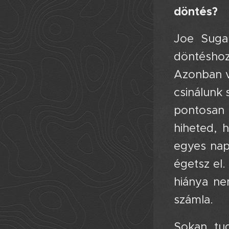
döntés?
Joe Suga
döntéshoza
Azonban va
csinálunk
pontosan 
hiheted, 
egyes napp
égetsz el
hiánya ne
számla.
Sokan tud