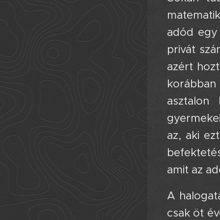
matematika
adód egy r
privát sz
azért hozt
korábban 
asztalon
gyermekei
az, aki ez
befekteté
amit az ad
A halogat
csak öt é