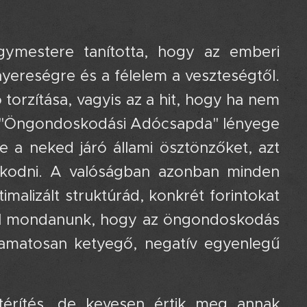
ymestere tanította, hogy az emberi
nyereségre és a félelem a veszteségtől.
torzítása, vagyis az a hit, hogy ha nem
Az "Öngondoskodási Adócsapda" lényege
a neked járó állami ösztönzőket, azt
skodni. A valóságban azonban minden
malizált struktúrád, konkrét forintokat
 kell mondanunk, hogy az öngondoskodás
amatosan ketyegő, negatív egyenlegű
térítés, de kevesen értik meg annak