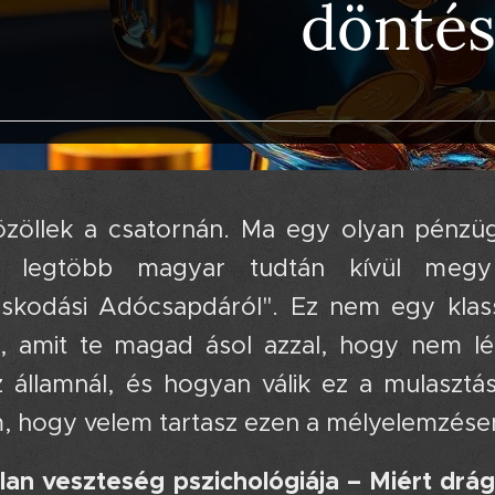
döntés
özöllek a csatornán. Ma egy olyan pénzügyi
a legtöbb magyar tudtán kívül megy
kodási Adócsapdáról". Ez nem egy klass
, amit te magad ásol azzal, hogy nem lé
z államnál, és hogyan válik ez a mulasztá
 hogy velem tartasz ezen a mélyelemzése
tlan veszteség pszichológiája – Miért drá