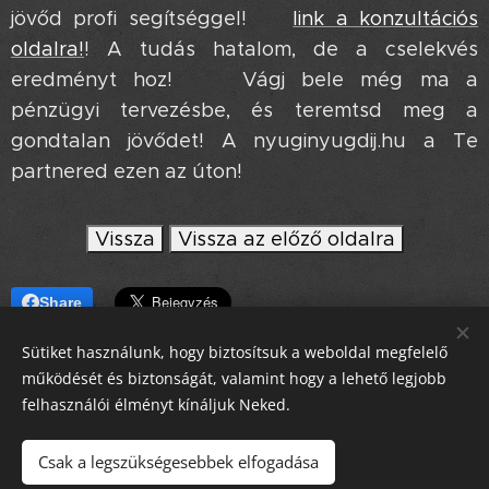
jövőd profi segítséggel! ➡️
link a konzultációs
oldalra!
! A tudás hatalom, de a cselekvés
eredményt hoz! 💥 Vágj bele még ma a
pénzügyi tervezésbe, és teremtsd meg a
gondtalan jövődet! A nyuginyugdij.hu a Te
partnered ezen az úton! ❤️
Vissza
Vissza az előző oldalra
Share
Sütiket használunk, hogy biztosítsuk a weboldal megfelelő
működését és biztonságát, valamint hogy a lehető legjobb
felhasználói élményt kínáljuk Neked.
chat
Csak a legszükségesebbek elfogadása