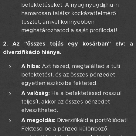
befektetéseket. A nyuginyugdij.hu-n
hamarosan találsz kockázatfelmérő
tesztet, amivel könnyebben
meghatározhatod a saját profilodat!
2. Az "összes tojás egy kosárban" elv: a
diverzifikáció hiánya.
A hiba:
Azt hiszed, megtaláltad a tuti
befektetést, és az összes pénzedet
egyetlen eszközbe fekteted.
A valóság:
Ha a befektetésed rosszul
teljesít, akkor az összes pénzedet
elveszítheted.
A megoldás:
Diverzifikáld a portfóliódat!
Fektesd be a pénzed különböző