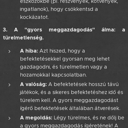
eszközökbe (pl. részvények, kötvények,
ingatlanok), hogy csökkentsd a
kockázatot.
3. A "gyors meggazdagodás" álma: a
türelmetlenség.
A hiba:
Azt hiszed, hogy a
befektetésekkel gyorsan meg lehet
gazdagodni, és türelmetlen vagy a
hozamokkal kapcsolatban.
A valóság:
A befektetések hosszú távú
játékok, és a sikeres befektetéshez idő és
türelem kell. A gyors meggazdagodást
ígérő befektetések általában átverések.
A megoldás:
Légy türelmes, és ne dőlj be
a gyors meggazdagodás ígéretének! A