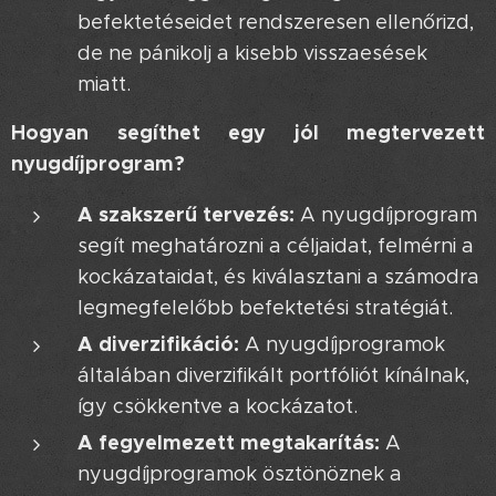
befektetéseidet rendszeresen ellenőrizd,
de ne pánikolj a kisebb visszaesések
miatt.
Hogyan segíthet egy jól megtervezett
nyugdíjprogram?
A szakszerű tervezés:
A nyugdíjprogram
segít meghatározni a céljaidat, felmérni a
kockázataidat, és kiválasztani a számodra
legmegfelelőbb befektetési stratégiát.
A diverzifikáció:
A nyugdíjprogramok
általában diverzifikált portfóliót kínálnak,
így csökkentve a kockázatot.
A fegyelmezett megtakarítás:
A
nyugdíjprogramok ösztönöznek a