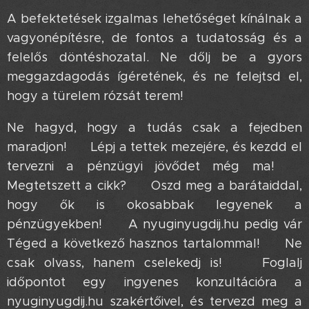
A befektetések izgalmas lehetőséget kínálnak a
vagyonépítésre, de fontos a tudatosság és a
felelős döntéshozatal. Ne dőlj be a gyors
meggazdagodás ígéretének, és ne felejtsd el,
hogy a türelem rózsát terem!
Ne hagyd, hogy a tudás csak a fejedben
maradjon! 🤔 Lépj a tettek mezejére, és kezdd el
tervezni a pénzügyi jövődet még ma! 💪
Megtetszett a cikk? 😉 Oszd meg a barátaiddal,
hogy ők is okosabbak legyenek a
pénzügyekben! 🤝 A nyuginyugdij.hu pedig vár
Téged a következő hasznos tartalommal! ✨ Ne
csak olvass, hanem cselekedj is! 💪 Foglalj
időpontot egy ingyenes konzultációra a
nyuginyugdij.hu szakértőivel, és tervezd meg a