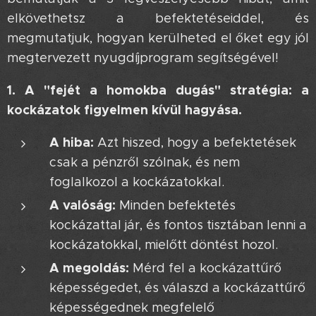
elkövethetsz a befektetéseiddel, és
megmutatjuk, hogyan kerülheted el őket egy jól
megtervezett nyugdíjprogram segítségével!
1. A "fejét a homokba dugás" stratégia: a
kockázatok figyelmen kívül hagyása.
A hiba:
Azt hiszed, hogy a befektetések
csak a pénzről szólnak, és nem
foglalkozol a kockázatokkal.
A valóság:
Minden befektetés
kockázattal jár, és fontos tisztában lenni a
kockázatokkal, mielőtt döntést hozol.
A megoldás:
Mérd fel a kockázattűrő
képességedet, és válaszd a kockázattűrő
képességednek megfelelő