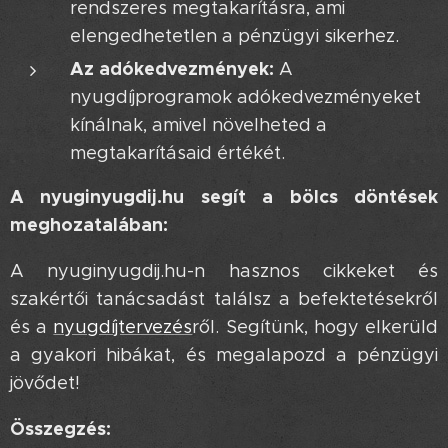
rendszeres megtakarításra, ami
elengedhetetlen a pénzügyi sikerhez.
Az adókedvezmények:
A
nyugdíjprogramok adókedvezményeket
kínálnak, amivel növelheted a
megtakarításaid értékét.
A nyuginyugdij.hu segít a bölcs döntések
meghozatalában:
A nyuginyugdij.hu-n hasznos cikkeket és
szakértői tanácsadást találsz a befektetésekről
és a
nyugdíjtervezés
ről. Segítünk, hogy elkerüld
a gyakori hibákat, és megalapozd a pénzügyi
jövődet!
Összegzés: