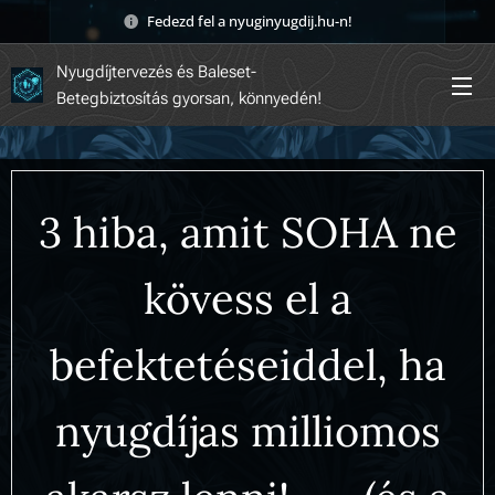
Fedezd fel a nyuginyugdij.hu-n! 🚀
Nyugdíjtervezés és Baleset-
Betegbiztosítás gyorsan, könnyedén!
3 hiba, amit SOHA ne
kövess el a
befektetéseiddel, ha
nyugdíjas milliomos