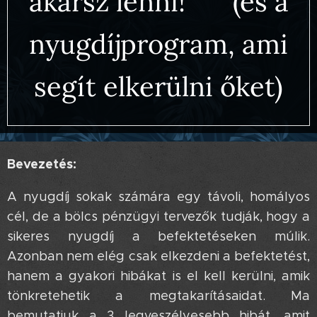
akarsz lenni! 🚀 (és a
nyugdíjprogram, ami
segít elkerülni őket)
Bevezetés:
A nyugdíj sokak számára egy távoli, homályos
cél, de a bölcs pénzügyi tervezők tudják, hogy a
sikeres nyugdíj a befektetéseken múlik.
Azonban nem elég csak elkezdeni a befektetést,
hanem a gyakori hibákat is el kell kerülni, amik
tönkretehetik a megtakarításaidat. Ma
bemutatjuk a 3 legveszélyesebb hibát, amit