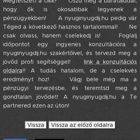
Megtetszett a cikk? 😉 Oszd meg a barátaiddal,
hogy ők is okosabbak legyenek a
pénzügyekben! 🤝 A nyuginyugdij.hu pedig vár
Téged a következő hasznos tartalommal! ✨ Ne
csak olvass, hanem cselekedj is! 💪 Foglalj
időpontot egy ingyenes konzultációra a
nyuginyugdij.hu szakértőivel, és tervezd meg a
jövőd profi segítséggel! ➡️
link a konzultációs
oldalra
!! A tudás hatalom, de a cselekvés
eredményt hoz! 💥 Vágj bele még ma a
pénzügyi tervezésbe, és teremtsd meg a
gondtalan jövődet! A nyuginyugdij.hu a Te
partnered ezen az úton! ❤️
Vissza
Vissza az előző oldalra