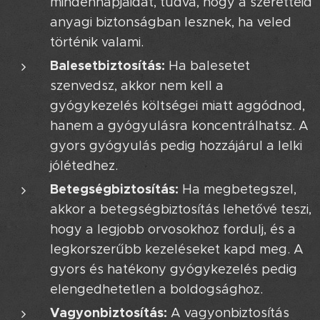
mindennapjaidat, tudva, hogy a szeretteid
anyagi biztonságban lesznek, ha veled
történik valami.
Balesetbiztosítás:
Ha balesetet
szenvedsz, akkor nem kell a
gyógykezelés költségei miatt aggódnod,
hanem a gyógyulásra koncentrálhatsz. A
gyors gyógyulás pedig hozzájárul a lelki
jólétedhez.
Betegségbiztosítás:
Ha megbetegszel,
akkor a betegségbiztosítás lehetővé teszi,
hogy a legjobb orvosokhoz fordulj, és a
legkorszerűbb kezeléseket kapd meg. A
gyors és hatékony gyógykezelés pedig
elengedhetetlen a boldogsághoz.
Vagyonbiztosítás:
A vagyonbiztosítás