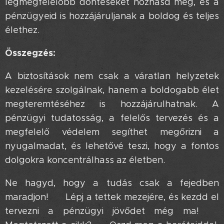
legmegfelelőbb döntéseket hozhasd meg, és a
pénzügyeid is hozzájáruljanak a boldog és teljes
élethez.
Összegzés:
A biztosítások nem csak a váratlan helyzetek
kezelésére szolgálnak, hanem a boldogabb élet
megteremtéséhez is hozzájárulhatnak. A
pénzügyi tudatosság, a felelős tervezés és a
megfelelő védelem segíthet megőrizni a
nyugalmadat, és lehetővé teszi, hogy a fontos
dolgokra koncentrálhass az életben.
Ne hagyd, hogy a tudás csak a fejedben
maradjon! 🤔 Lépj a tettek mezejére, és kezdd el
tervezni a pénzügyi jövődet még ma! 💪