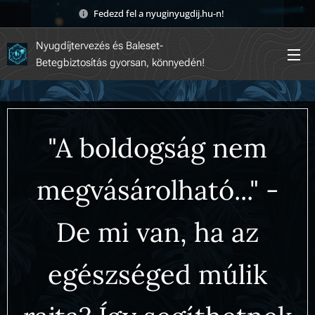
Fedezd fel a nyuginyugdij.hu-n! 🚀
Nyugdíjtervezés és Baleset-
Betegbiztosítás gyorsan, könnyedén!
"A boldogság nem
megvásárolható..." -
De mi van, ha az
egészséged múlik