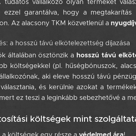
A tudatos vállalkozó olyan terméket vála
, ezzel garantálva, hogy a megtakarítá
nyugdí
on. Az alacsony TKM közvetlenül a
etés: a hosszú távú elkötelezettség díjazása 
hosszú távú elköt
ók általában ösztönzik a
bb költségekkel (pl. hűségbónuszok, alac
állalkozónak, aki eleve hosszú távú pénzügy
választania, és kerülnie azokat a terméke
ert ez teszi a leginkább sebezhetővé a me
tosítási költségek mint szolgálta
védelmed ára
, a költségek egy része a
!