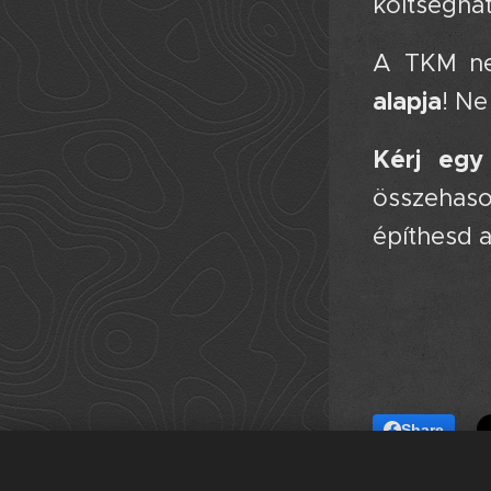
költségha
A TKM ne
alapja
! Ne
Kérj egy 
összehas
építhesd 
Share
chat