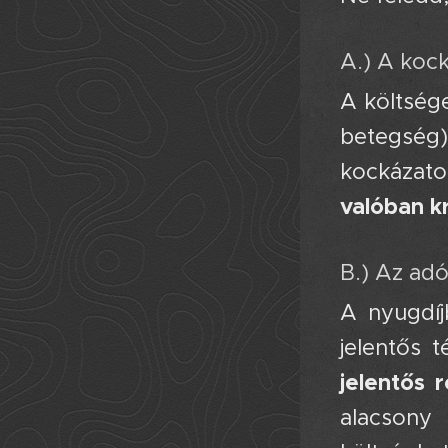
A.) A kock
A költség
betegség) 
kockázatok
valóban kr
B.) Az ad
A nyugdíj
jelentős 
jelentős 
alacsony 