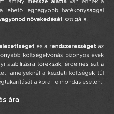
messze alatta
szt, amely
van ennek a
s a lehető legnagyobb hatékonysággal
jvagyonod növekedését
szolgálja.
🥇
elezettséget
rendszerességet
és a
az
sonyabb költségelvonás bizonyos évek
i stabilitásra törekszik, érdemes ezt a
ket, amelyeknél a kezdeti költségek túl
gtakarítását a korai felmondás esetén.
tás ára ⚖️