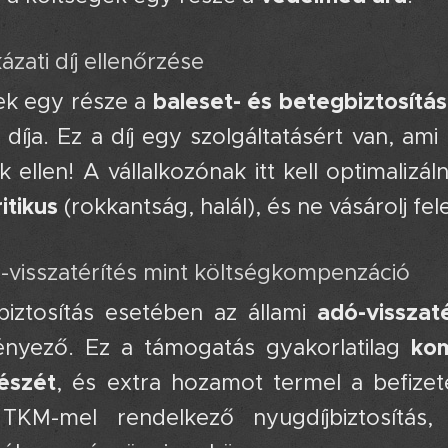
ázati díj ellenőrzése 🛡️
baleset- és betegbiztosítás
ek egy része a
díja. Ez a díj egy szolgáltatásért van, a
 ellen! A vállalkozónak itt kell optimalizál
itikus
(rokkantság, halál), és ne vásárolj fe
ó-visszatérítés mint költségkompenzáció 💰
adó-visszaté
biztosítás esetében az állami
kom
tényező. Ez a támogatás gyakorlatilag
részét
, és extra hozamot termel a befizeté
TKM-mel rendelkező nyugdíjbiztosítás, 