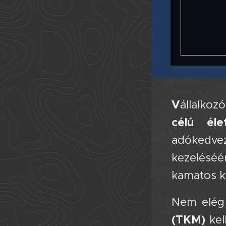
V
állalkoz
célú élet
adókedvez
kezeléséér
kamatos k
Nem elég 
(TKM)
kel