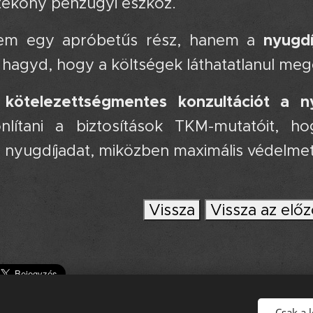
tékony pénzügyi eszköz.
nyugdí
m egy apróbetűs rész, hanem a
 hagyd, hogy a költségek láthatatlanul me
kötelezettségmentes konzultációt a nyu
onlítani a biztosítások TKM-mutatóit, 
a nyugdíjadat, miközben maximális védelm
Vissza
Vissza az előz
Csak a 