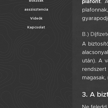
plafont
. 
Boxzsák
plafonnak
asszisztencia
gyarapodj
Videók
Kapcsolat
B.) Díjfiz
A biztosít
alacsonya
után). A v
rendszert 
magasak, m
3. A biz
Ne feledd