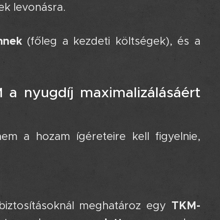
ek levonásra.
nnek
(főleg a kezdeti költségek), és a
M a nyugdíj maximalizálásáért
m a hozam ígéreteire kell figyelnie,
TKM-
 biztosításoknál meghatároz egy