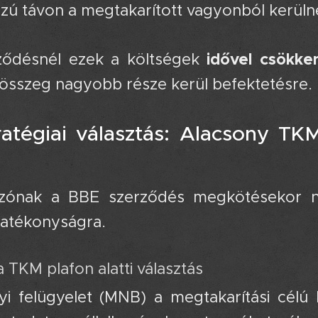
zú távon a megtakarított vagyonból kerüln
idővel csökke
ződésnél ezek a költségek
 összeg nagyobb része kerül befektetésre.
ratégiai választás: Alacsony TK
ozónak a BBE szerződés megkötésekor ne
atékonyságra.
 a TKM plafon alatti választás 🥅
i felügyelet (MNB) a megtakarítási célú