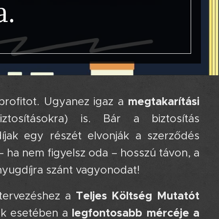
a. 🔬💸
megtakarítási
profitot. Ugyanez igaz a
tosításokra) is. Bár a biztosítás
íjak egy részét elvonják a szerződés
– ha nem figyelsz oda – hosszú távon, a
nyugdíjra szánt vagyonodat! 😱
Teljes Költség Mutatót
 tervezéshez a
legfontosabb mércéje a
sok esetében a