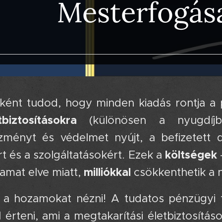
Mesterfogás
óként tudod, hogy minden kiadás rontja a 
biztosításokra
(különösen a nyugdíjbiz
ményt és védelmet nyújt, a befizetett d
költségek
t és a szolgáltatásokért. Ezek a
milliókkal
amat elve miatt,
csökkenthetik a 
a hozamokat nézni! A tudatos pénzügyi
l érteni, ami a megtakarítási életbiztosítá