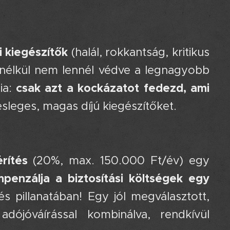
i kiegészítők
(halál, rokkantság, kritikus
mi nélkül nem lennél védve a legnagyobb
csak azt a kockázatot fedezd, ami
nia:
lesleges, magas díjú kiegészítőket.
rítés
(20%, max. 150.000 Ft/év) egy
penzálja a biztosítási költségek egy
s pillanatában! Egy jól megválasztott,
adójóváírással kombinálva, rendkívül