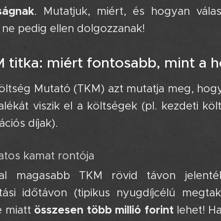
ságnak
. Mutatjuk, miért, és hogyan vála
, ne pedig ellen dolgozzanak! 👇
M titka: miért fontosabb, mint a
öltség Mutató (TKM) azt mutatja meg, hogy
lékát viszik el a költségek (pl. kezdeti költ
ációs díjak).
atos kamat rontója 😢
al magasabb TKM rövid távon jelenté
tási időtávon (tipikus nyugdíjcélú megta
összesen több millió forint
e miatt
lehet! H