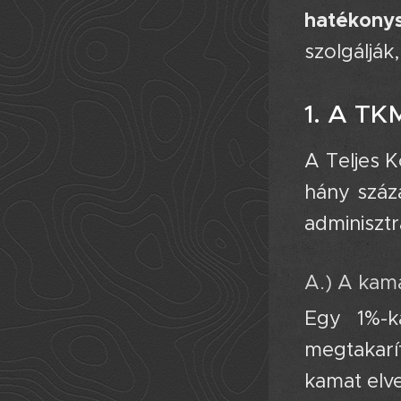
hatékony
szolgálják
1. A TK
A Teljes K
hány száza
adminisztr
A.) A kam
Egy 1%-k
megtakarí
kamat elv