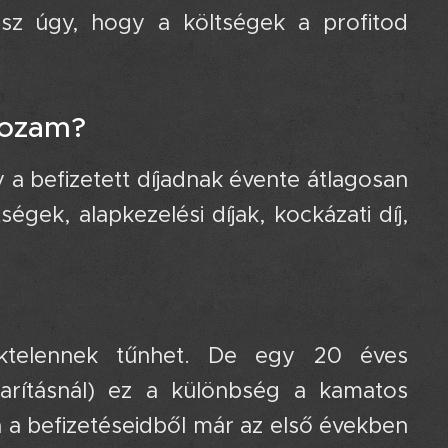
ssz úgy, hogy a költségek a profitod
 hozam? 📉
 a befizetett díjadnak évente átlagosan
ségek, alapkezelési díjak, kockázati díj,
ktelennek tűnhet. De egy 20 éves
karításnál) ez a különbség a kamatos
a a befizetéseidből már az első években