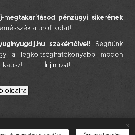
j-megtakarításod pénzügyi sikerének
gemésszék a profitodat!
ginyugdij.hu szakértőivel!
Segítünk
hogy a legköltséghatékonyabb módon
et kapsz! 📊😊
Írjj most!
ő oldalra
legszükségesebbek elfogadása
Összes elfogadása