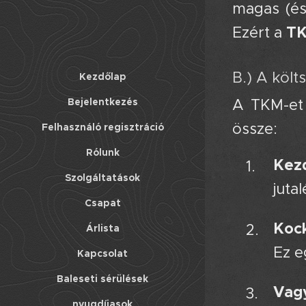
magas (és
TK
Ezért a
B.) A költ
Kezdőlap
Bejelentkezés
A TKM-et 
össze:
Felhasználó regisztráció
Rólunk
Kezd
Szolgáltatások
juta
Csapat
Kock
Árlista
Ez e
Kapcsolat
Baleseti sérülések
Vag
nyugdíjasok