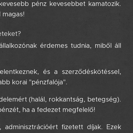
 kevesebb pénz kevesebbet kamatozik.
úl magas!
leteket? 🔬
állalkozónak érdemes tudnia, miből áll
lentkeznek, és a szerződéskötéssel,
bb korai "pénzfalója".
édelemért (halál, rokkantság, betegség).
 pénzét, ha a fedezet megfelelő!
adminisztrációért fizetett díjak. Ezek