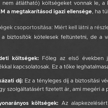
 nem átlátható) költségeket vonnak le, a
M a megtakarításod igazi ellensége
, ha t
ségek csoportosítása: Miért kell látni a rész
a biztosítók kötelesek feltüntetni, de a v
eti költségek:
Főleg az első években je
lékkal kapcsolatosak. Ez a tőke leghatalmasa
ázati díj:
Ez a tényleges díj a biztosítási v
gy szolgáltatásért fizetett ár, ami megéri a
yonarányos költségek:
Az alapkezelésért, 