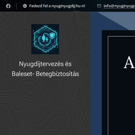
Fedezd fel a nyuginyugdij.hu-n! 🚀
info@nyuginyugd
A
Nyugdíjtervezés és
Baleset- Betegbiztosítás
gyorsan, könnyedén!