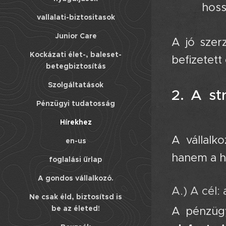
hoss
vallalati-biztositasok
Junior Care
A jó szer
Kockázati élet-, baleset-
befizetett
betegbiztosítás
Szolgáltatások
2. A st
Pénzügyi tudatosság
🎯
Hírekhez
A vállalk
en-us
hanem a h
foglalási űrlap
A gondos vállalkozó.
A.) A cél:
Ne csak éld, biztosítsd is
be az életed!
A pénzügy