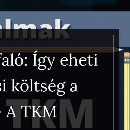
aló: Így eheti
i költség a
– A TKM