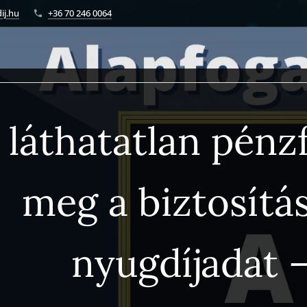
ij.hu
+36 70 246 0064
 láthatatlan pénzf
meg a biztosítás
nyugdíjadat 