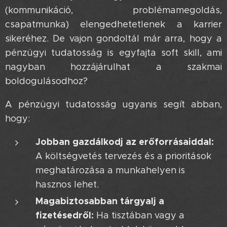
(kommunikáció, problémamegoldás,
csapatmunka) elengedhetetlenek a karrier
sikeréhez. De vajon gondoltál már arra, hogy a
pénzügyi tudatosság is egyfajta soft skill, ami
nagyban hozzájárulhat a szakmai
boldogulásodhoz? 🤔
A pénzügyi tudatosság ugyanis segít abban,
hogy:
Jobban gazdálkodj az erőforrásaiddal:
A költségvetés tervezés és a prioritások
meghatározása a munkahelyen is
hasznos lehet.
Magabiztosabban tárgyalj a
fizetésedről:
Ha tisztában vagy a