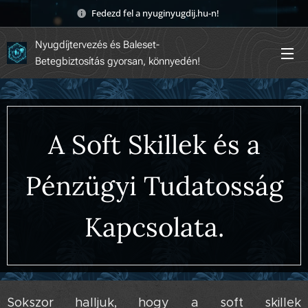
Fedezd fel a nyuginyugdij.hu-n! 🚀
Nyugdíjtervezés és Baleset-
Betegbiztosítás gyorsan, könnyedén!
A Soft Skillek és a
Pénzügyi Tudatosság
Kapcsolata.
Sokszor halljuk, hogy a soft skillek