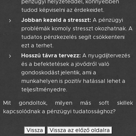
pénzügyi helyzeteddel, könnyebben
tudod képviselni az érdekeidet.
Jobban kezeld a stresszt:
A pénzügyi
problémák komoly stresszt okozhatnak. A
tudatos pénzkezelés segít csökkenteni
ezt a terhet.
Hosszú távra tervezz:
A nyugdíjtervezés
és a befektetések a jövődről való
gondoskodást jelentik, ami a
munkahelyen is pozitív hatással lehet a
teljesítményedre.
Mit gondoltok, milyen más soft skillek
kapcsolódnak a pénzügyi tudatossághoz?
Vissza
Vissza az előző oldalra