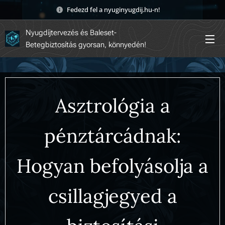
Fedezd fel a nyuginyugdij.hu-n! 🚀
Nyugdíjtervezés és Baleset-
Betegbiztosítás gyorsan, könnyedén!
Asztrológia a
pénztárcádnak:
Hogyan befolyásolja a
csillagjegyed a