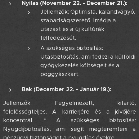
Nyilas (November 22. - December 21.):
Jellemzők: Optimista, kalandvágyó,
szabadságszerető. Imádja a
utazást és a új kultúrák
felfedezését.
A szükséges biztosítás:
Utasbiztosítás, ami fedezi a külföldi
gyógykezelés költségeit és a
poggyászkárt.
Bak (December 22. - Január 19.):
Jellemzők: Fegyelmezett, kitartó,
felelősségteljes. A karrierjére és a jövőjére
koncentrál. * A szükséges biztosítás:
Nyugdíjbiztosítás, ami segít megteremteni a
pénzügyi biztonságot a nyugdíjas évekre.