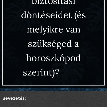
biztosítási
döntéseidet (és
melyikre van
szükséged a
horoszkópod
szerint)? 🌠💰
Bevezetés: