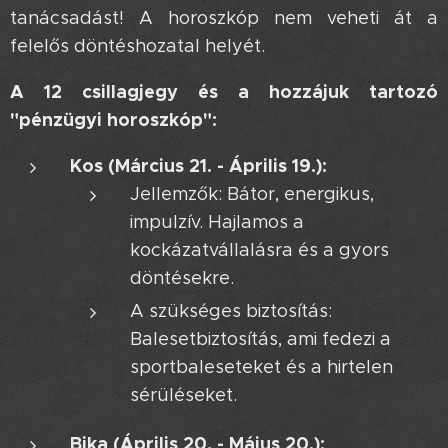
tanácsadást! A horoszkóp nem veheti át a
felelős döntéshozatal helyét.
A 12 csillagjegy és a hozzájuk tartozó
"pénzügyi horoszkóp":
Kos (Március 21. - Április 19.):
Jellemzők: Bátor, energikus,
impulzív. Hajlamos a
kockázatvállalásra és a gyors
döntésekre.
A szükséges biztosítás:
Balesetbiztosítás, ami fedezi a
sportbaleseteket és a hirtelen
sérüléseket.
Bika (Április 20. - Május 20.):