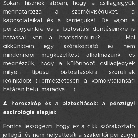
Sokan hisznek abban, hogy a csillagjegyük
meghatározza a személyiségüket, a
kapcsolataikat és a karrierjüket. De vajon a
pénzügyeinkre és a biztosítási döntéseinkre is
hatással van a horoszkópunk? 🤔 Mai
cikkünkben egy szórakoztató és nem
mindennapi megközelítést alkalmazunk, és
megnézzük, hogy a különböző csillagjegyek
milyen típusú biztosításokra szorulnak
leginkább! (Természetesen a komolytalanság
határán belül maradva 😉).
A horoszkóp és a biztosítások: a pénzügyi
asztrológia alapjai:
Fontos leszögezni, hogy ez a cikk szórakoztató
jellegű, és nem helyettesíti a szakértői pénzügyi