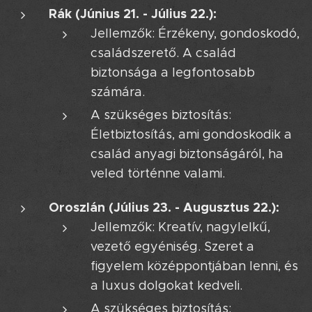
Rák (Június 21. - Július 22.):
Jellemzők: Érzékeny, gondoskodó,
családszerető. A család
biztonsága a legfontosabb
számára.
A szükséges biztosítás:
Életbiztosítás, ami gondoskodik a
család anyagi biztonságáról, ha
veled történne valami.
Oroszlán (Július 23. - Augusztus 22.):
Jellemzők: Kreatív, nagylelkű,
vezető egyéniség. Szeret a
figyelem középpontjában lenni, és
a luxus dolgokat kedveli.
A szükséges biztosítás: