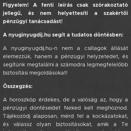
Figyelem! A fenti leírás csak szórakoztató
jellegű, és nem helyettesíti a szakértői
pénzügyi tanácsadást!
A nyuginyugdij.hu segít a tudatos döntésben:
A nyuginyugdij.hu-n nem a csillagok állását
elemezzük, hanem a pénzügyi helyzetedet, és
segítünk megtalálni a számodra legmegfelelőbb
biztosítási megoldásokat!
Összegzés:
A horoszkóp érdekes, de a valóság az, hogy a
pénzügyi döntéseidet Neked kell meghoznod.
Tájékozódj alaposan, mérd fel a kockázatokat,
és válassz olyan biztosításokat, amik a Te