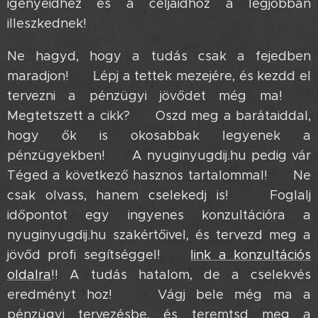
igényeidhez és a céljaidhoz a legjobban
illeszkednek!
Ne hagyd, hogy a tudás csak a fejedben
maradjon! 🤔 Lépj a tettek mezejére, és kezdd el
tervezni a pénzügyi jövődet még ma! 💪
Megtetszett a cikk? 😉 Oszd meg a barátaiddal,
hogy ők is okosabbak legyenek a
pénzügyekben! 🤝 A nyuginyugdij.hu pedig vár
Téged a következő hasznos tartalommal! ✨ Ne
csak olvass, hanem cselekedj is! 💪 Foglalj
időpontot egy ingyenes konzultációra a
nyuginyugdij.hu szakértőivel, és tervezd meg a
jövőd profi segítséggel! ➡️
link a konzultációs
oldalra
!! A tudás hatalom, de a cselekvés
eredményt hoz! 💥 Vágj bele még ma a
pénzügyi tervezésbe, és teremtsd meg a