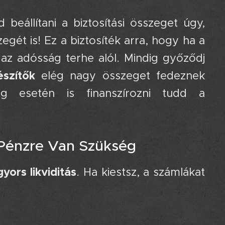
 beállítani a biztosítási összeget úgy,
gét is! Ez a biztosíték arra, hogy ha a
z adósság terhe alól. Mindig győződj
észítők
elég nagy összeget fedeznek
 esetén is finanszírozni tudd a
 Pénzre Van Szükség 💸
gyors likviditás
. Ha kiestsz, a számlákat