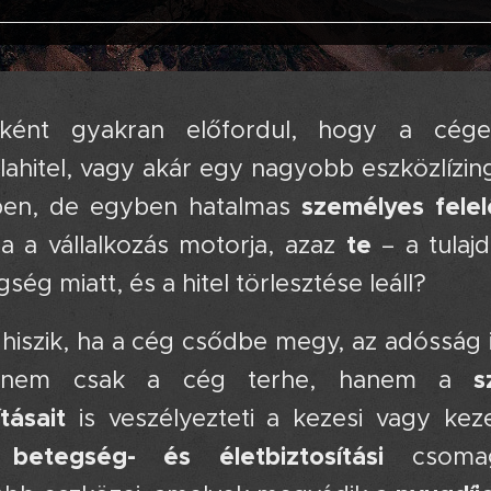
zóként gyakran előfordul, hogy a céget 
lahitel, vagy akár egy nagyobb eszközlízin
személyes felel
sben, de egyben hatalmas
te
ha a vállalkozás motorja, azaz
– a tulaj
ség miatt, és a hitel törlesztése leáll?
hiszik, ha a cég csődbe megy, az adósság i
s
 nem csak a cég terhe, hanem a
tásait
is veszélyezteti a kezesi vagy keze
, betegség- és életbiztosítási
csomago