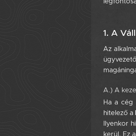
legfontos
🚀
1. A Vá
Az alkalma
ügyveze
magáninga
A.) A keze
Ha a cég 
hitelező a
Ilyenkor h
kerül. Ez 