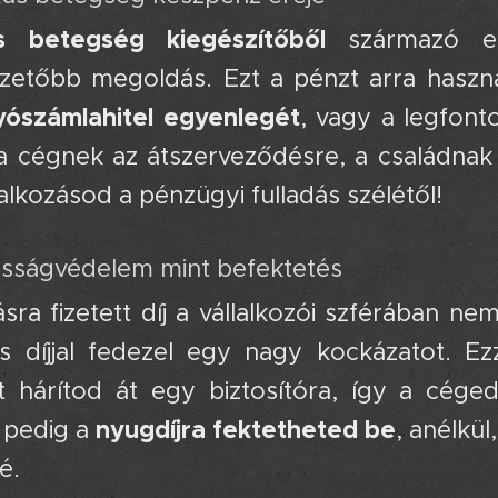
us betegség kiegészítőből
származó egy
ezetőbb megoldás. Ezt a pénzt arra hasz
yószámlahitel egyenlegét
, vagy a legfont
 a cégnek az átszerveződésre, a családnak 
alkozásod a pénzügyi fulladás szélétől!
ósságvédelem mint befektetés 🧠
ásra fizetett díj a vállalkozói szférában 
s díjjal fedezel egy nagy kockázatot. E
t hárítod át egy biztosítóra, így a cég
nyugdíjra fektetheted be
 pedig a
, anélkü
é.