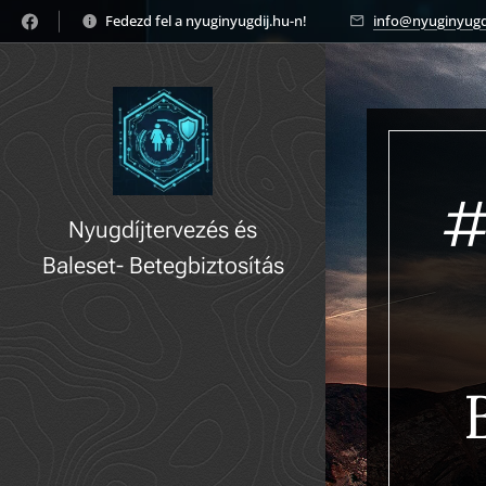
Fedezd fel a nyuginyugdij.hu-n! 🚀
info@nyuginyugd
#
Nyugdíjtervezés és
Baleset- Betegbiztosítás
gyorsan, könnyedén!