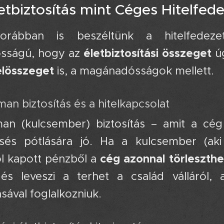
letbiztosítás mint Céges Hitelfed
rábban is beszéltünk a hitelfedezet
életbiztosítási összeget
osságú, hogy az
úg
elösszeget
is, a magánadósságok mellett.
an biztosítás és a hitelkapcsolat 🔑
n (kulcsember) biztosítás – amit a cég 
esés pótlására jó. Ha a kulcsember (a
cég azonnal törleszthe
ól kapott pénzből a
és leveszi a terhet a család válláról,
sával foglalkozniuk.