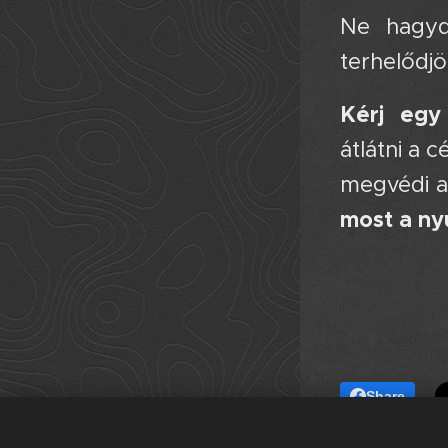
Ne hagyd
terhelődj
Kérj egy 
átlátni a 
megvédi a
most a nyu
Share
chat