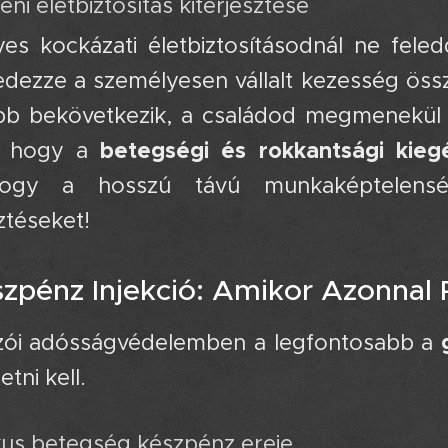
éni életbiztosítás kiterjesztése 🎯
s kockázati életbiztosításodnál ne feledd
dezze a személyesen vállalt kezesség össze
bb bekövetkezik, a családod megmenekül a
betegségi és rokkantsági kieg
, hogy a
ogy a hosszú távú munkaképtelenség
sztéseket!
szpénz Injekció: Amikor Azonnal
ozói adósságvédelemben a legfontosabb a
etni kell.
ikus betegség készpénz ereje 💉