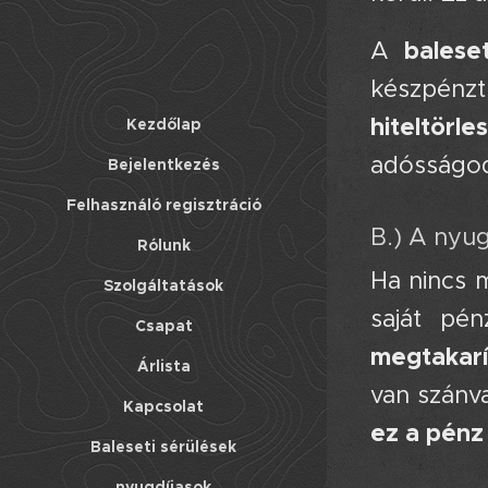
balese
A
készpénz
hiteltörle
Kezdőlap
adósságod 
Bejelentkezés
Felhasználó regisztráció
B.) A nyu
Rólunk
Ha nincs m
Szolgáltatások
saját pé
Csapat
megtakar
Árlista
van szánva
Kapcsolat
ez a pénz
Baleseti sérülések
nyugdíjasok