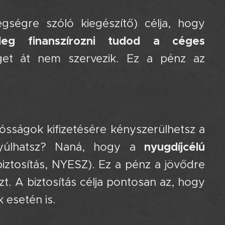
egségre szóló kiegészítő) célja, hogy
ileg finanszírozni tudod a céges
get át nem szervezik. Ez a pénz az
dósságok kifizetésére kényszerülhetsz a
nyugdíjcélú
nyúlhatsz? Naná, hogy a
ztosítás, NYESZ). Ez a pénz a jövődre
t. A biztosítás célja pontosan az, hogy
 esetén is.