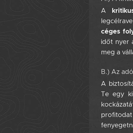
kritik
A
legcélrav
céges fol
időt nyer
meg a váll
B.) Az ad
A biztosít
Te egy ki
kockázatá
profitodat
fenyegetn