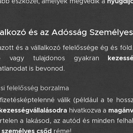
nyugdíj
abb eszközei, amelyek megvédik a
llalkozó és az Adósság Személye
zott és a vállalkozó felelőssége ég és föld.
kezessé
tő vagy tulajdonos gyakran
tlanodat is bevonod.
si felelősség borzalma 💔
fizetésképtelenné válik (például a te hoss
kezességvállalásodra
magánv
hivatkozva a
irtelen a lakásod, az autód és minden fel
személyes csőd
a
réme!