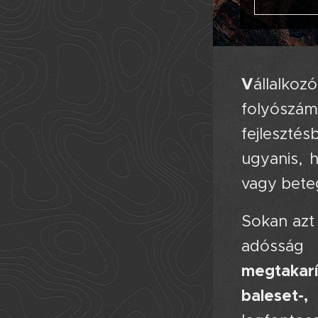
V
állalko
folyószám
fejleszté
ugyanis, 
vagy beteg
Sokan azt 
adósság
megtakarí
baleset-