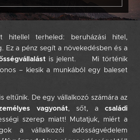
hitellel terheled: beruházási hitel,
g. Ez a pénz segít a növekedésben és a
ősségvállalást
is jelent. ⚠️ Mi történik
donos – kiesik a munkából egy baleset
s eltűnik. De egy vállalkozó számára az
zemélyes vagyonát
családi
, sőt, a
sségi szerep miatt! Mutatjuk, miért a
k a vállalkozói adósságvédelem