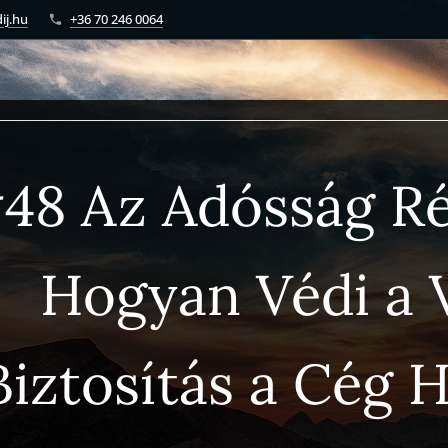
ij.hu
+36 70 246 0064
48 Az Adósság Ré
Hogyan Védi a V
Biztosítás a Cég Hit