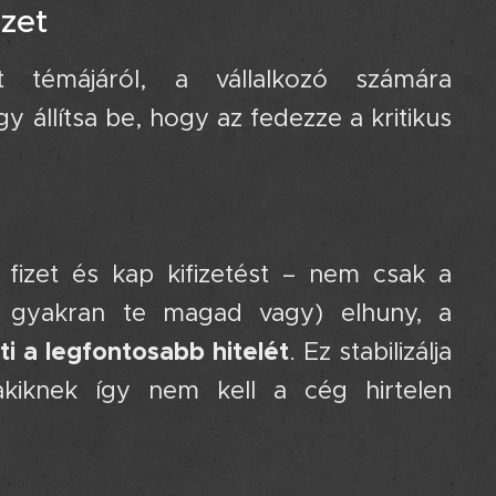
ezet 🏦
 témájáról, a vállalkozó számára
y állítsa be, hogy az fedezze a kritikus
fizet és kap kifizetést – nem csak a
ki gyakran te magad vagy) elhuny, a
ti a legfontosabb hitelét
. Ez stabilizálja
 akiknek így nem kell a cég hirtelen