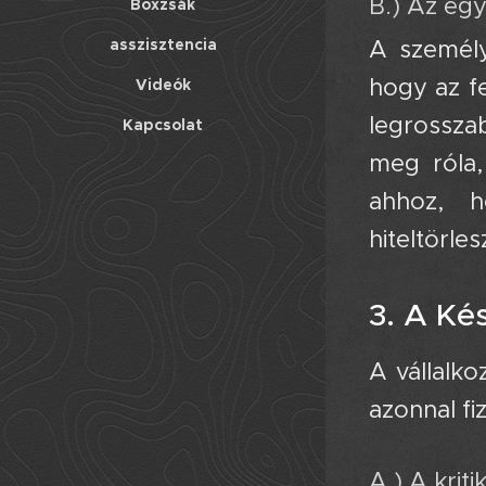
B.) Az egy
Boxzsák
asszisztencia
A személye
hogy az fe
Videók
legrossza
Kapcsolat
meg róla
ahhoz, h
hiteltörle
3. A Ké
A vállalk
azonnal fiz
A.) A krit