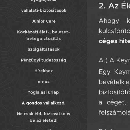
2. Az É
vallalati-biztositasok
Ahogy ko
Junior Care
kulcsfont
Kockázati élet-, baleset-
betegbiztosítás
céges hit
Szolgáltatások
A.) A Keym
Pénzügyi tudatosság
Egy Keyma
Hírekhez
bevételki
en-us
biztosítót
foglalási űrlap
a céget, 
A gondos vállalkozó.
felszámolá
Ne csak éld, biztosítsd is
be az életed!