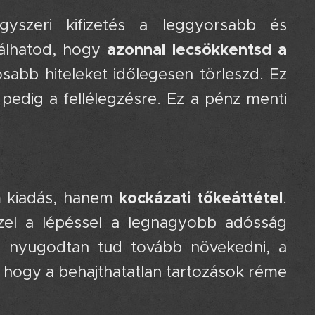
szeri kifizetés a leggyorsabb és
azonnal lecsökkentsd a
nálhatod, hogy
osabb hiteleket időlegesen törleszd. Ez
pedig a fellélegzésre. Ez a pénz menti
kockázati tőkeáttétel
nem kiadás, hanem
.
zzel a lépéssel a legnagyobb adósság
ed nyugodtan tud tovább növekedni, a
l, hogy a behajthatatlan tartozások réme