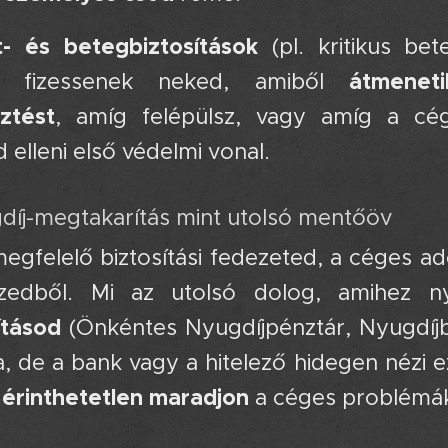
t- és betegbiztosítások
(pl. kritikus bet
átmenet
t fizessenek neked, amiből
sztést
, amíg felépülsz, vagy amíg a cé
elleni első védelmi vonal.
gdíj-megtakarítás mint utolsó mentőöv 😥
egfelelő biztosítási fedezeted, a céges a
nzedből. Mi az utolsó dolog, amihez 
ításod
(Önkéntes Nyugdíjpénztár, Nyugdíjbi
, de a bank vagy a hitelező hidegen nézi ez
 érinthetetlen maradjon
a céges problémák