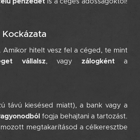
célú pénzedet
is a céges adósságoktól!
s Kockázata 🚨
 Amikor hitelt vesz fel a céged, te mint
get vállalsz
zálogként
, vagy
a
zú távú kiesésed miatt), a bank vagy a
agyonodból
fogja behajtani a tartozást.
halmozott megtakarításod a célkeresztbe