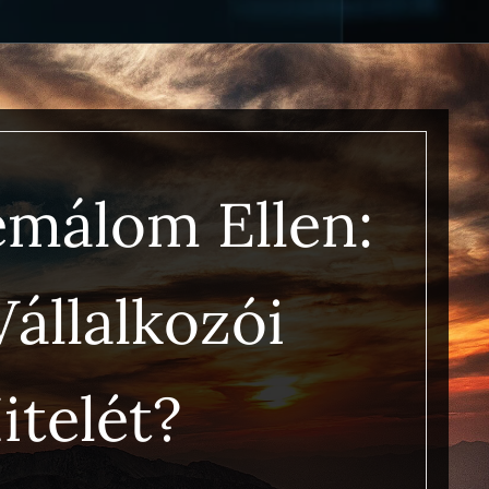
málom Ellen:
állalkozói
elét? 🧑‍💼🛡️