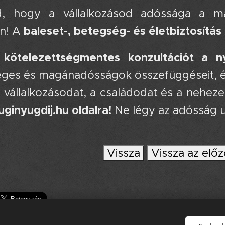
, hogy a vállalkozásod adóssága a m
baleset-, betegség- és életbiztosítás
ön! A
kötelezettségmentes konzultációt a nyu
céges és magánadósságok összefüggéseit, é
 vállalkozásodat, a családodat és a nehez
ginyugdij.hu oldalra!
Ne légy az adósság u
Vissza
Vissza az előz