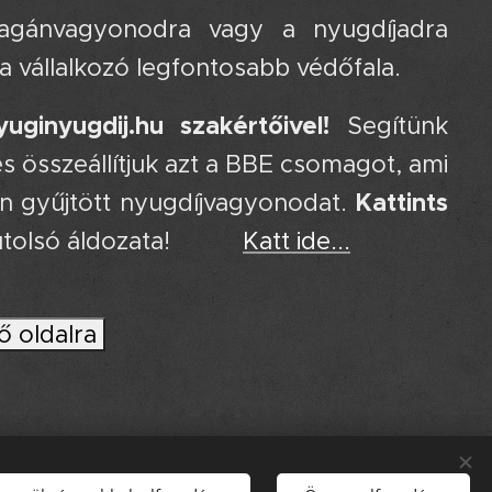
agánvagyonodra vagy a nyugdíjadra
a vállalkozó legfontosabb védőfala.
ginyugdij.hu szakértőivel!
Segítünk
s összeállítjuk azt a BBE csomagot, ami
Kattints
en gyűjtött nyugdíjvagyonodat.
tolsó áldozata! 🔥😊
Katt ide...
ő oldalra