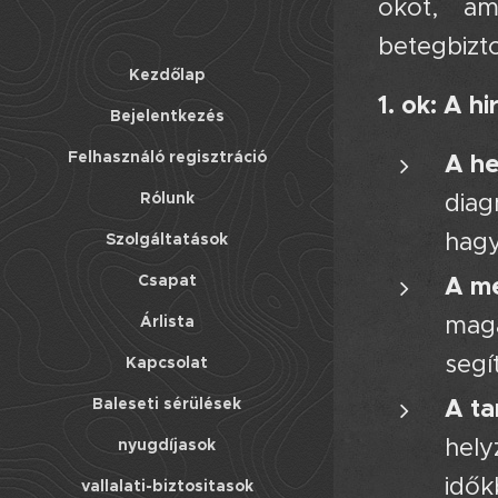
okot, am
betegbizto
Kezdőlap
1. ok: A h
Bejelentkezés
Felhasználó regisztráció
A he
diag
Rólunk
hagy
Szolgáltatások
A m
Csapat
magá
Árlista
segí
Kapcsolat
A ta
Baleseti sérülések
hely
nyugdíjasok
idők
vallalati-biztositasok