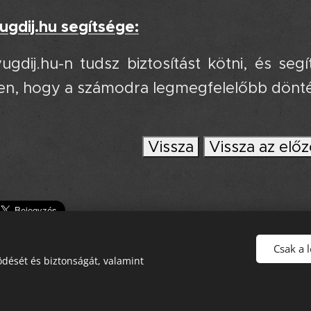
ugdij.hu segítsége:
ugdij.hu-n tudsz biztosítást kötni, és se
en, hogy a számodra legmegfelelőbb dönt
Vissza
Vissza az előz
Csak a 
dését és biztonságát, valamint