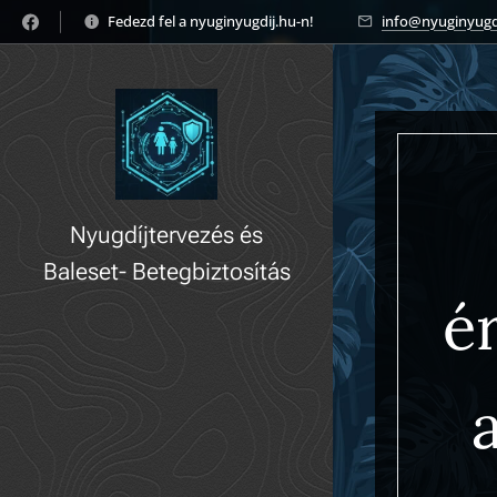
Fedezd fel a nyuginyugdij.hu-n! 🚀
info@nyuginyugd
Nyugdíjtervezés és
Baleset- Betegbiztosítás
ér
gyorsan, könnyedén!