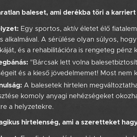
áratlan baleset, ami derékba töri a karrier
lyzet:
Egy sportos, aktív életet élő fiatal
és alkalmával. A sérülése olyan súlyos, hog
áját, és a rehabilitációra is rengeteg pénz k
egbánás:
"Bárcsak lett volna balesetbiztosí
ségeit és a kieső jövedelmemet! Most nem ke
nulság:
A balesetek hirtelen megváltoztath
sztése komoly anyagi nehézségeket okozhat.
re a helyzetekre.
ragikus hirtelenség, ami a szeretteket hag