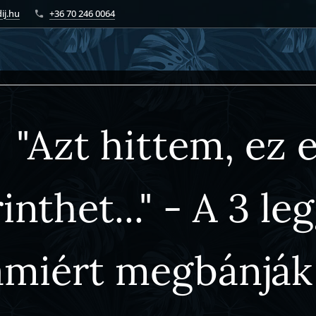
ij.hu
+36 70 246 0064
"Azt hittem, ez
inthet..." - A 3 l
amiért megbánják