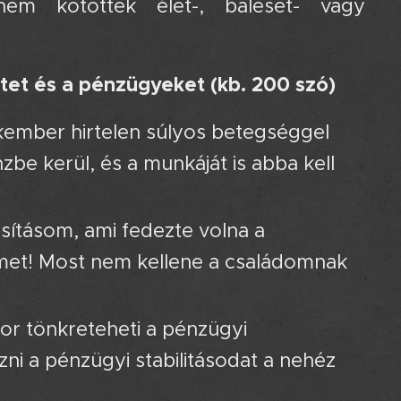
m kötöttek élet-, baleset- vagy
letet és a pénzügyeket (kb. 200 szó)
zakember hirtelen súlyos betegséggel
be kerül, és a munkáját is abba kell
sításom, ami fedezte volna a
met! Most nem kellene a családomnak
r tönkreteheti a pénzügyi
ni a pénzügyi stabilitásodat a nehéz