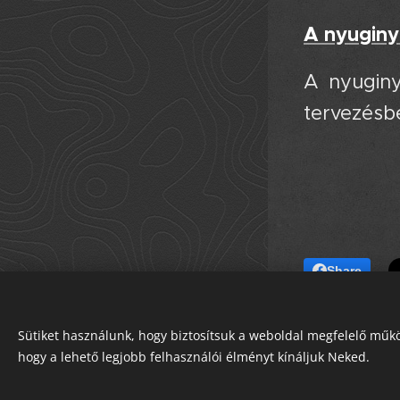
A nyuginy
A nyuginy
tervezésb
Share
chat
Sütiket használunk, hogy biztosítsuk a weboldal megfelelő műkö
Kérdőíves
hogy a lehető legjobb felhasználói élményt kínáljuk Neked.
Sütik