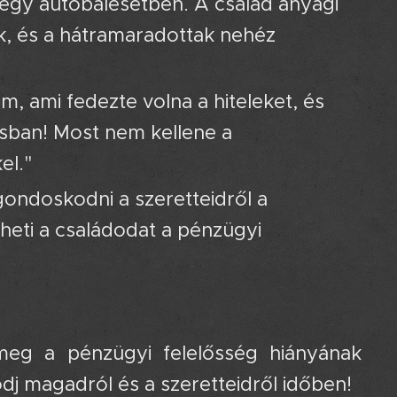
 egy autóbalesetben. A család anyagi
ik, és a hátramaradottak nehéz
m, ami fedezte volna a hiteleket, és
sban! Most nem kellene a
el."
gondoskodni a szeretteidről a
heti a családodat a pénzügyi
eg a pénzügyi felelősség hiányának
dj magadról és a szeretteidről időben!