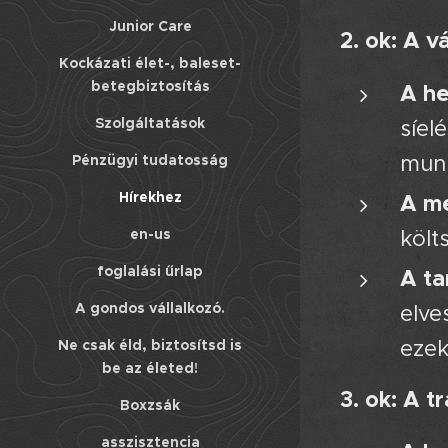
Junior Care
2. ok: A v
Kockázati élet-, baleset-
betegbiztosítás
A he
Szolgáltatások
síel
munk
Pénzügyi tudatosság
Hírekhez
A m
költ
en-us
foglalási űrlap
A ta
A gondos vállalkozó.
elve
ezek
Ne csak éld, biztosítsd is
be az életed!
3. ok: A t
Boxzsák
asszisztencia