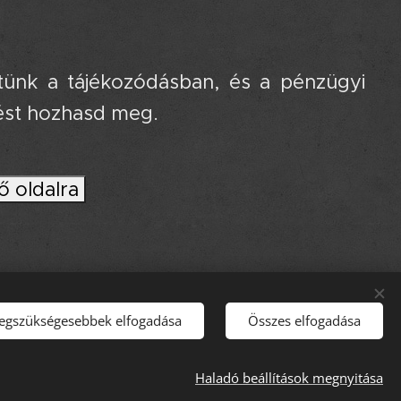
gítünk a tájékozódásban, és a pénzügyi
ést hozhasd meg.
ő oldalra
legszükségesebbek elfogadása
Összes elfogadása
Haladó beállítások megnyitása