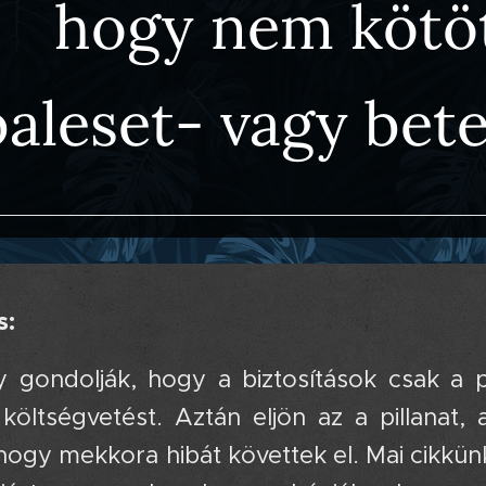
hogy nem kötöt
baleset- vagy bete
s:
 gondolják, hogy a biztosítások csak a p
a költségvetést. Aztán eljön az a pillanat
 hogy mekkora hibát követtek el. Mai cikk