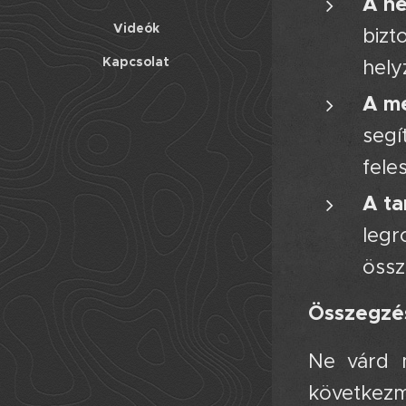
A he
Videók
bizt
Kapcsolat
hely
A m
segí
fele
A ta
legr
össz
Összegzé
Ne várd 
következmé