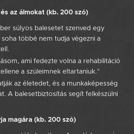
t és az álmokat (kb. 200 szó)
ember súlyos balesetet szenved egy
y soha többé nem tudja végezni a
ell.
tásom, ami fedezte volna a rehabilitáció
llene a szüleimnek eltartaniuk."
atják az életedet, és a munkaképesség
 A balesetbiztosítás segít felkészülni
yja magára (kb. 200 szó)