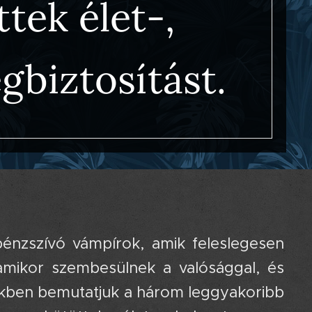
tek élet-,
gbiztosítást.
énzszívó vámpírok, amik feleslegesen
, amikor szembesülnek a valósággal, és
ünkben bemutatjuk a három leggyakoribb