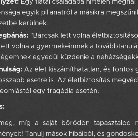
lyzet:
Egy fiatal családapa hirtelen meghal
onsága egyik pillanatról a másikra megszűn
zetbe kerülnek.
egbánás:
"Bárcsak lett volna életbiztosításo
tett volna a gyermekeimnek a továbbtanulá
ségemnek egyedül küzdenie a nehézségekk
nulság:
Az élet kiszámíthatatlan, és fontos 
osszabb esetre is. Az életbiztosítás megvéd
eomlástól egy tragédia esetén.
s:
meg, míg a saját bőrödön tapasztalod m
nyeit! Tanulj mások hibáiból, és gondosko