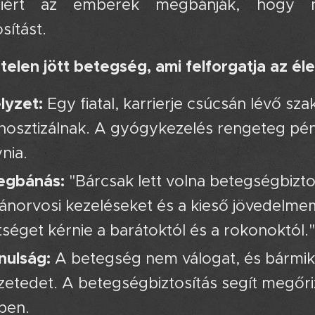
iért az emberek megbánják, hogy ne
sítást.
irtelen jött betegség, ami felforgatja az é
lyzet:
Egy fiatal, karrierje csúcsán lévő s
nosztizálnak. A gyógykezelés rengeteg pénz
nia.
egbánás:
"Bárcsak lett volna betegségbizto
norvosi kezeléseket és a kieső jövedelme
tséget kérnie a barátoktól és a rokonoktól."
nulság:
A betegség nem válogat, és bármiko
zetedet. A betegségbiztosítás segít megőriz
ben.