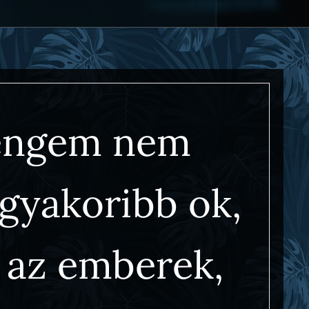
 engem nem
eggyakoribb ok,
 az emberek,