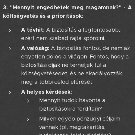
3. "Mennyit engedhetek meg magamnak?" - A
költségvetés és a prioritások:
A tévhit:
A biztosítás a legfontosabb,
ezért nem szabad rajta spórolni.
A valóság:
A biztosítás fontos, de nem az
egyetlen dolog a világon. Fontos, hogy a
biztosítási díjak ne terheljék túl a
költségvetésedet, és ne akadályozzák
meg a többi célod elérését.
A helyes kérdések:
Mennyit tudok havonta a
biztosításokra fordítani?
Milyen egyéb pénzügyi céljaim
vannak (pl. megtakarítás,