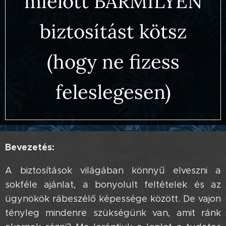
mielőtt BÁRMILYEN
biztosítást kötsz
(hogy ne fizess
feleslegesen)
Bevezetés:
A biztosítások világában könnyű elveszni a
sokféle ajánlat, a bonyolult feltételek és az
ügynökök rábeszélő képessége között. De vajon
tényleg mindenre szükségünk van, amit ránk