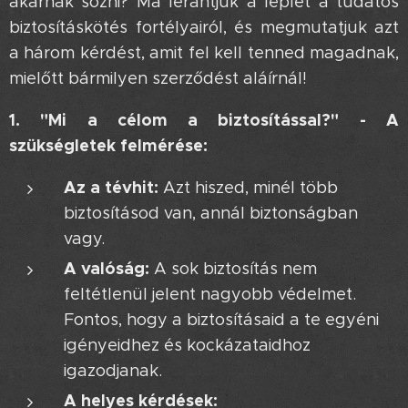
akarnak sózni? Ma lerántjuk a leplet a tudatos
biztosításkötés fortélyairól, és megmutatjuk azt
a három kérdést, amit fel kell tenned magadnak,
mielőtt bármilyen szerződést aláírnál!
1. "Mi a célom a biztosítással?" - A
szükségletek felmérése:
Az a tévhit:
Azt hiszed, minél több
biztosításod van, annál biztonságban
vagy.
A valóság:
A sok biztosítás nem
feltétlenül jelent nagyobb védelmet.
Fontos, hogy a biztosításaid a te egyéni
igényeidhez és kockázataidhoz
igazodjanak.
A helyes kérdések: