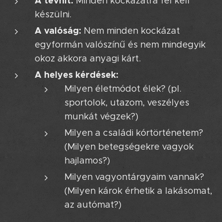
A tévhit:
Minden kockázatra fel kell
készülni.
A valóság:
Nem minden kockázat
egyformán valószínű és nem mindegyik
okoz akkora anyagi kárt.
A helyes kérdések:
Milyen életmódot élek? (pl.
sportolok, utazom, veszélyes
munkát végzek?)
Milyen a családi kórtörténetem?
(Milyen betegségekre vagyok
hajlamos?)
Milyen vagyontárgyaim vannak?
(Milyen károk érhetik a lakásomat,
az autómat?)