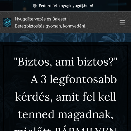
Fedezd fel a nyuginyugdij.hu-n! 🚀
Nyugdíjtervezés és Baleset-
Betegbiztosítás gyorsan, könnyedén!
"Biztos, ami biztos?"
🤔 A 3 legfontosabb
kérdés, amit fel kell
tenned magadnak,