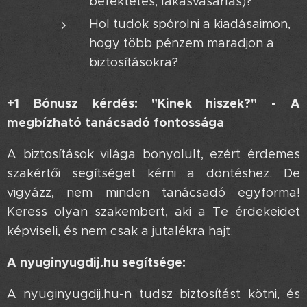
befektetés, lakásvásárlás)?
Hol tudok spórolni a kiadásaimon,
hogy több pénzem maradjon a
biztosításokra?
+1 Bónusz kérdés: "Kinek hiszek?" - A
megbízható tanácsadó fontossága
A biztosítások világa bonyolult, ezért érdemes
szakértői segítséget kérni a döntéshez. De
vigyázz, nem minden tanácsadó egyforma!
Keress olyan szakembert, aki a Te érdekeidet
képviseli, és nem csak a jutalékra hajt.
A nyuginyugdij.hu segítsége:
A nyuginyugdij.hu-n tudsz biztosítást kötni, és