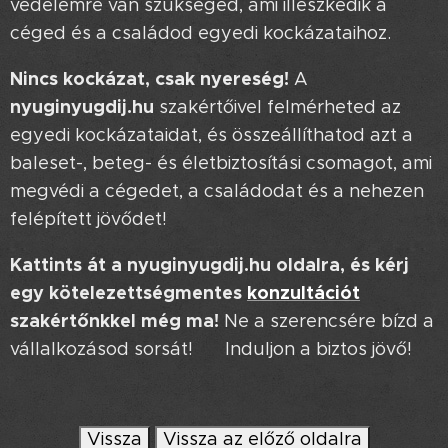
védelemre van szükséged, ami illeszkedik a
céged és a családod egyedi kockázataihoz.
Nincs kockázat, csak nyereség!
A
nyuginyugdij.hu
szakértőivel felmérheted az
egyedi kockázataidat, és összeállíthatod azt a
baleset-, beteg- és életbiztosítási csomagot, ami
megvédi a cégedet, a családodat és a nehezen
felépített jövődet!
Kattints át a nyuginyugdij.hu oldalra, és kérj
egy kötelezettségmentes
konzultációt
szakértőnkkel még ma!
Ne a szerencsére bízd a
vállalkozásod sorsát! 🍀 Induljon a biztos jövő!
➡️
Vissza
Vissza az előző oldalra