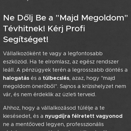
Ne Dőlj Be a "Majd Megoldom"
Tévhitnek! Kérj Profi
Segítséget! 🤝
Vállalkozóként te vagy a legfontosabb
eszközöd. Ha te elromlasz, az egész rendszer
leáll. A pénzügyek terén a legrosszabb döntés a
halogatás
túlbecslés
és a
, azaz, hogy "majd
megoldom önerőből". Sajnos a krízishelyzet nem
vár, és nem érdeklik az üzleti terveid.
Ahhoz, hogy a vállalkozásod túlélje a te
nyugdíjra félretett vagyonod
kiesésedet, és a
ne a mentőöved legyen, professzionális