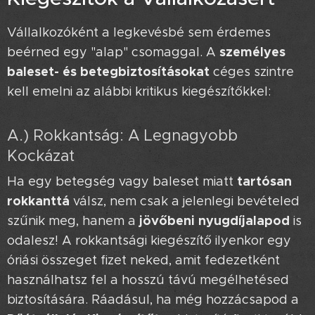
Vállalkozóként a legkevésbé sem érdemes
személyes
beérned egy "alap" csomaggal. A
baleset- és betegbiztosításokat
céges szintre
kell emelni az alábbi kritikus kiegészítőkkel:
A.) Rokkantság: A Legnagyobb
Kockázat ♿
tartósan
Ha egy betegség vagy baleset miatt
rokkanttá
válsz, nem csak a jelenlegi bevételed
jövőbeni nyugdíjalapod
szűnik meg, hanem a
is
odalesz! A rokkantsági kiegészítő ilyenkor egy
óriási összeget fizet neked, amit fedezetként
használhatsz fel a hosszú távú megélhetésed
biztosítására. Ráadásul, ha még hozzácsapod a