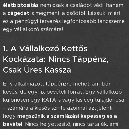
életbiztosítás
nem csak a családot védi, hanem
cégedet
a
is megmenti a csődtől. Lássuk, miért
ez a pénzügyi tervezés legfontosabb láncszeme
egy vállalkozó számára!
1. A Vállalkozó Kettős
Kockázata: Nincs Táppénz,
Csak Üres Kassza 💸
Egy alkalmazott táppénzre mehet, ami bár
kevés, de egy fix bevételi forrás. Egy vállalkozó –
különösen egy KATA-s vagy kis cég tulajdonosa
– számára a kiesés szinte azonnal azt jelenti,
megszűnik a számlázási képesség és a
hogy
bevétel
. Nincs helyettesítő, nincs tartalék, ami