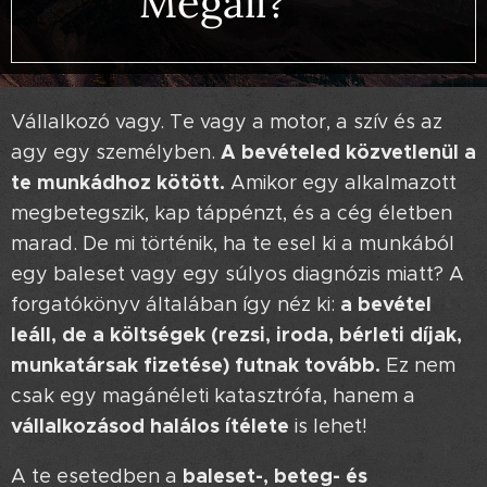
Megáll? 🤯
Vállalkozó vagy. Te vagy a motor, a szív és az
A bevételed közvetlenül a
agy egy személyben.
te munkádhoz kötött.
Amikor egy alkalmazott
megbetegszik, kap táppénzt, és a cég életben
marad. De mi történik, ha te esel ki a munkából
egy baleset vagy egy súlyos diagnózis miatt? A
a bevétel
forgatókönyv általában így néz ki:
leáll, de a költségek (rezsi, iroda, bérleti díjak,
munkatársak fizetése) futnak tovább.
Ez nem
csak egy magánéleti katasztrófa, hanem a
vállalkozásod halálos ítélete
is lehet! 😵‍💫
baleset-, beteg- és
A te esetedben a