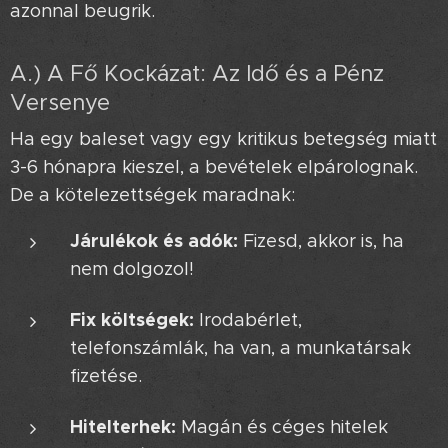
azonnal beugrik.
A.) A Fő Kockázat: Az Idő és a Pénz
Versenye ⏱️
Ha egy baleset vagy egy kritikus betegség miatt
3-6 hónapra kieszel, a bevételek elpárolognak.
De a kötelezettségek maradnak:
Járulékok és adók:
Fizesd, akkor is, ha
nem dolgozol!
Fix költségek:
Irodabérlet,
telefonszámlák, ha van, a munkatársak
fizetése.
Hitelterhek:
Magán és céges hitelek