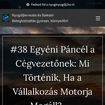
Fedezd fel a nyuginyugdij.hu-n! 🚀
Nyugdíjtervezés és Baleset-
Betegbiztosítás gyorsan, könnyedén!
#38 Egyéni Páncél a
Cégvezetőnek: Mi
Történik, Ha a
Vállalkozás Motorja