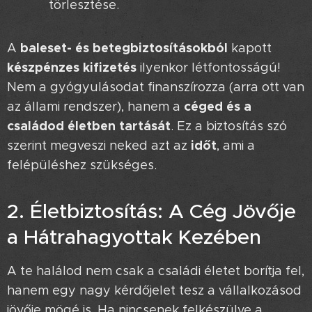
törlesztése.
baleset- és betegbiztosításokból
A
kapott
készpénzes kifizetés
ilyenkor létfontosságú!
Nem a gyógyulásodat finanszírozza (arra ott van
céged és a
az állami rendszer), hanem a
családod életben tartását
. Ez a biztosítás szó
időt
szerint megveszi neked azt az
, ami a
felépüléshez szükséges. 🕰️
2. Életbiztosítás: A Cég Jövője
a Hátrahagyottak Kezében 🛡️
A te halálod nem csak a családi életet borítja fel,
hanem egy nagy kérdőjelet tesz a vállalkozásod
jövője mögé is. Ha nincsenek felkészülve a