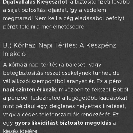
Díjátvállalás Kiegészítőt
, a biztosító fizeti tovább
a saját biztosítási díjaidat, így a védelem
megmarad! Nem kell a cég eladásából befolyt
pénzt felélni a megélhetésedre. 💰
B.) Kórházi Napi Térítés: A Készpénz
Injekció 💉
A kórházi napi térítés (a baleset- vagy
betegbiztosítás része) csekélynek tűnhet, de
vállalkozói szempontból aranyat ér. Ez a pénz
napi szinten érkezik
, miközben te fekszel. Ebből
a pénzből fedezheted a legégetőbb kiadásokat,
mint például egy ideiglenes helyettes fizetését,
vagy a céges telefonszámlák rendezését. Ez
gyors likviditást biztosító megoldás
egy
a
kiesés idejére.