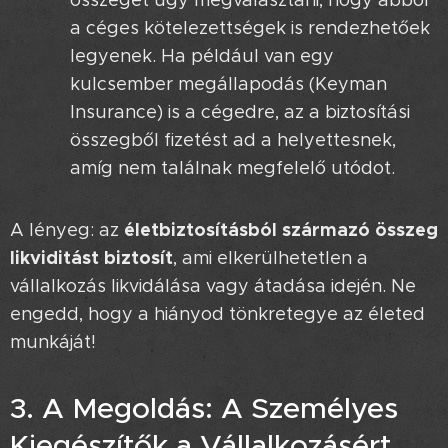
összeget úgy megválasztani, hogy abból
a céges kötelezettségek is rendezhetőek
legyenek. Ha például van egy
kulcsember megállapodás (Keyman
Insurance) is a cégedre, az a biztosítási
összegből fizetést ad a helyettesnek,
amíg nem találnak megfelelő utódot.
életbiztosításból származó összeg
A lényeg: az
likviditást biztosít
, ami elkerülhetetlen a
vállalkozás likvidálása vagy átadása idején. Ne
engedd, hogy a hiányod tönkretegye az életed
munkáját! 😔
3. A Megoldás: A Személyes
Kiegészítők a Vállalkozásért ✨