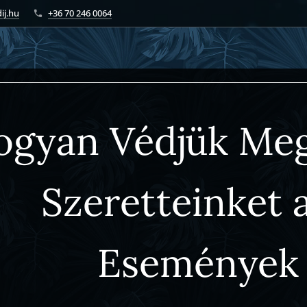
ij.hu
+36 70 246 0064
ogyan Védjük Me
Szeretteinket 
Események 