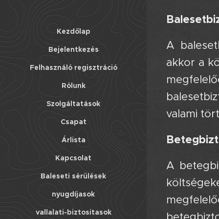
Balesetbiz
Kezdőlap
A baleset
Bejelentkezés
akkor a k
Felhasználó regisztráció
megfelel
Rólunk
balesetbiz
Szolgáltatások
valami tör
Csapat
Betegbizt
Árlista
Kapcsolat
A betegbi
Baleseti sérülések
költségek
nyugdíjasok
megfelel
vallalati-biztositasok
betegbizt