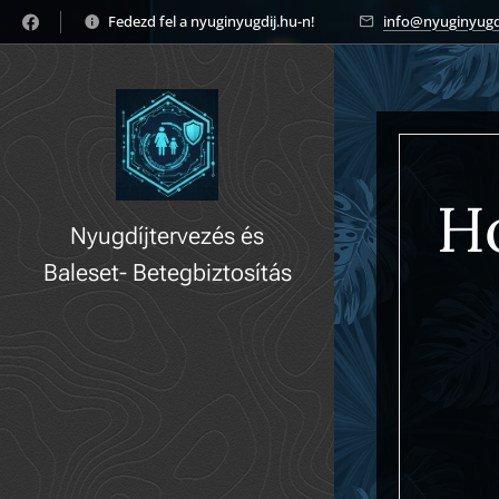
Fedezd fel a nyuginyugdij.hu-n! 🚀
info@nyuginyugd
H
Nyugdíjtervezés és
Baleset- Betegbiztosítás
gyorsan, könnyedén!