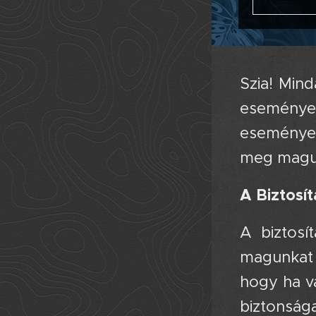
Szia! Min
eseménye
események
meg magun
A Biztosí
A biztosí
magunkat 
hogy ha va
biztonsága