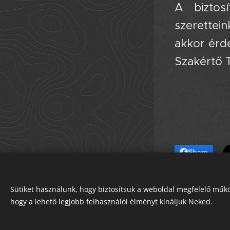
A biztos
szerettei
akkor érd
Szakértő 
Share
chat
Sütiket használunk, hogy biztosítsuk a weboldal megfelelő műkö
Kérdőíves
hogy a lehető legjobb felhasználói élményt kínáljuk Neked.
Sütik