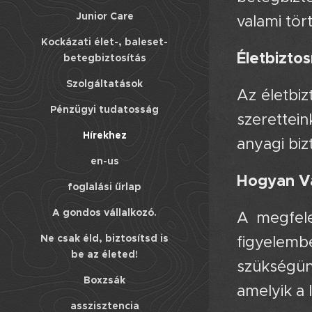
Junior Care
valami tör
Kockázati élet-, baleset-
Életbiztos
betegbiztosítás
Szolgáltatások
Az életbiz
Pénzügyi tudatosság
szerettei
Hírekhez
anyagi biz
en-us
Hogyan Vá
foglalási űrlap
A gondos vállalkozó.
A megfele
Ne csak éld, biztosítsd is
figyelemb
be az életed!
szükségün
Boxzsák
amelyik a 
asszisztencia