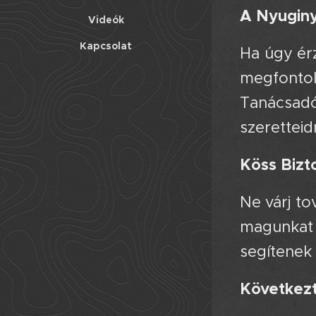
A Nyuginy
Videók
Kapcsolat
Ha úgy ér
megfontol
Tanácsad
szerettei
Köss Bizt
Ne várj t
magunkat 
segítenek 
Következ