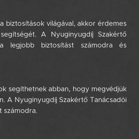
 biztosítások világával, akkor érdemes
segítségét. A Nyuginyugdíj Szakértő
a legjobb biztosítást számodra és
ások segíthetnek abban, hogy megvédjük
en. A Nyuginyugdíj Szakértő Tanácsadói
st számodra.