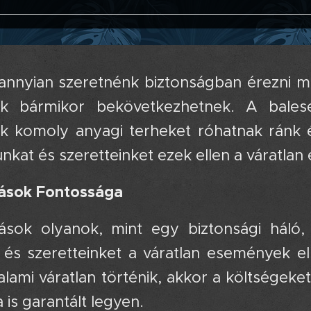
dannyian szeretnénk biztonságban érezni ma
k bármikor bekövetkezhetnek. A bales
 komoly anyagi terheket róhatnak ránk é
kat és szeretteinket ezek ellen a váratlan
tások Fontossága
tások olyanok, mint egy biztonsági hál
és szeretteinket a váratlan események ell
lami váratlan történik, akkor a költségeket
 is garantált legyen.