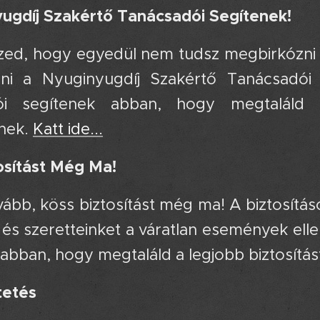
ugdíj Szakértő Tanácsadói Segítenek!
zed, hogy egyedül nem tudsz megbirkózni a
ni a Nyuginyugdíj Szakértő Tanácsadói 
ói segítenek abban, hogy megtaláld 
dnek.
Katt ide...
osítást Még Ma!
ovább, köss biztosítást még ma! A biztosít
és szeretteinket a váratlan események ell
abban, hogy megtaláld a legjobb biztosítá
tetés