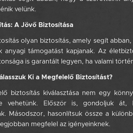
ténik velünk.
ítás: A Jövő Biztosítása
tosítás olyan biztosítás, amely segít abban,
nk anyagi támogatást kapjanak. Az életbizt
tonsága is garantált legyen, ha valami történ
lasszuk Ki a Megfelelő Biztosítást?
lő biztosítás kiválasztása nem egy könny
e vehetünk. Először is, gondoljuk át, 
k. Másodszor, hasonlítsuk össze a különböz
legjobban megfelel az igényeinknek.