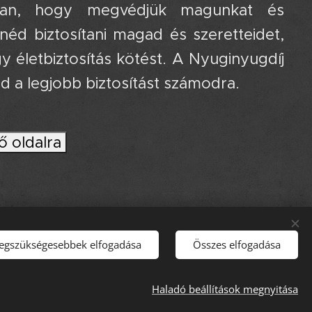
bban, hogy megvédjük magunkat és
néd biztosítani magad és szeretteidet,
 életbiztosítás kötést. A Nyuginyugdíj
 a legjobb biztosítást számodra.
ő oldalra
legszükségesebbek elfogadása
Összes elfogadása
Haladó beállítások megnyitása