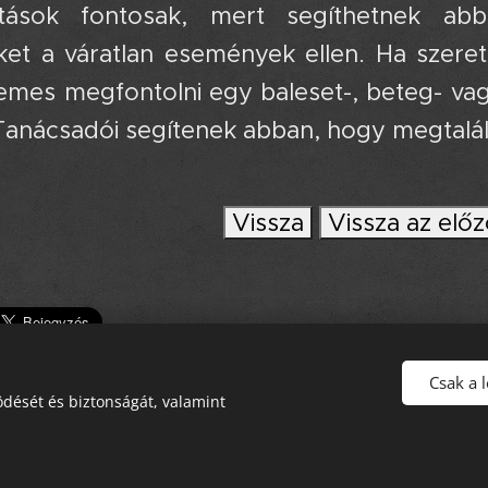
ítások fontosak, mert segíthetnek a
nket a váratlan események ellen. Ha szeret
emes megfontolni egy baleset-, beteg- vagy
Tanácsadói segítenek abban, hogy megtaláld
Vissza
Vissza az előz
Csak a 
dését és biztonságát, valamint