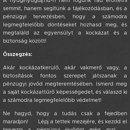
A nyuginyugdij.hu-n nem fogunk rád erőltetni
semmit, hanem segítünk a tájékozódásban, és a
pénzügyi tervezésben, hogy a számodra
legmegfelelőbb döntéseket hozhasd meg, és
megtaláld az egyensúlyt a kockázat és a
biztonság között!
Összegzés:
Akár kockázatkerülő, akár vakmerő vagy, a
biztosítások fontos szerepet játszanak a
pénzügyi jövőd megteremtésében. Ismerd meg
a saját kockázattűrő képességedet, és válaszd ki
a számodra legmegfelelőbb védelmet!
Ne hagyd, hogy a tudás csak a fejedben
maradjon! 🤔 Lépj a tettek mezejére, és kezdd el
tervezni a pénzügyi jövődet még ma! 💪