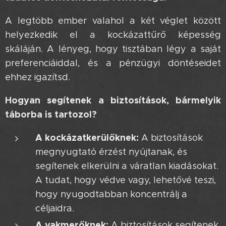
A legtöbb ember valahol a két véglet között
helyezkedik el a kockázattűrő képesség
skáláján. A lényeg, hogy tisztában légy a saját
preferenciáiddal, és a pénzügyi döntéseidet
ehhez igazítsd.
Hogyan segítenek a biztosítások, bármelyik
táborba is tartozol?
A kockázatkerülőknek:
A biztosítások
megnyugtató érzést nyújtanak, és
segítenek elkerülni a váratlan kiadásokat.
A tudat, hogy védve vagy, lehetővé teszi,
hogy nyugodtabban koncentrálj a
céljaidra.
A vakmerőknek:
A biztosítások segítenek