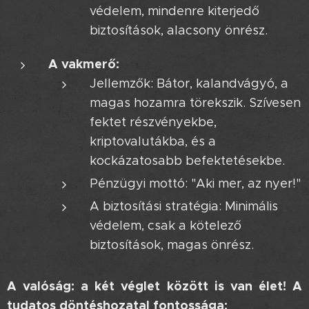
védelem, mindenre kiterjedő
biztosítások, alacsony önrész.
A vakmerő:
Jellemzők: Bátor, kalandvágyó, a
magas hozamra törekszik. Szívesen
fektet részvényekbe,
kriptovalutákba, és a
kockázatosabb befektetésekbe.
Pénzügyi mottó: "Aki mer, az nyer!"
A biztosítási stratégia: Minimális
védelem, csak a kötelező
biztosítások, magas önrész.
A valóság: a két véglet között is van élet! A
tudatos döntéshozatal fontossága: