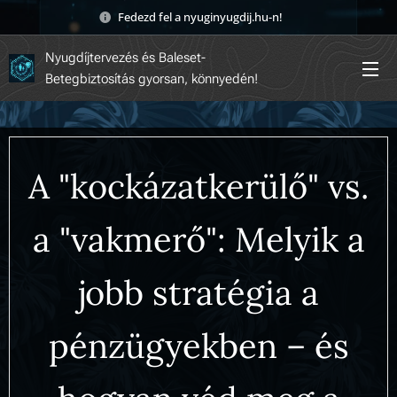
Fedezd fel a nyuginyugdij.hu-n! 🚀
Nyugdíjtervezés és Baleset-
Betegbiztosítás gyorsan, könnyedén!
A "kockázatkerülő" vs.
a "vakmerő": Melyik a
jobb stratégia a
pénzügyekben – és