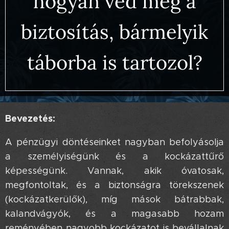
hogyan véd meg a
biztosítás, bármelyik
táborba is tartozol?
Bevezetés:
A pénzügyi döntéseinket nagyban befolyásolja
a személyiségünk és a kockázattűrő
képességünk. Vannak, akik óvatosak,
megfontoltak, és a biztonságra törekszenek
(kockázatkerülők), míg mások bátrabbak,
kalandvágyók, és a magasabb hozam
reményében nagyobb kockázatot is bevállalnak