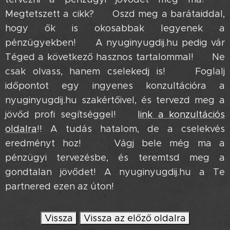
Megtetszett a cikk? 😉 Oszd meg a barátaiddal,
hogy ők is okosabbak legyenek a
pénzügyekben! 🤝 A nyuginyugdij.hu pedig vár
Téged a következő hasznos tartalommal! ✨ Ne
csak olvass, hanem cselekedj is! 💪 Foglalj
időpontot egy ingyenes konzultációra a
nyuginyugdij.hu szakértőivel, és tervezd meg a
jövőd profi segítséggel! ➡️
link a konzultációs
oldalra
!! A tudás hatalom, de a cselekvés
eredményt hoz! 💥 Vágj bele még ma a
pénzügyi tervezésbe, és teremtsd meg a
gondtalan jövődet! A nyuginyugdij.hu a Te
partnered ezen az úton! ❤️
Vissza
Vissza az előző oldalra