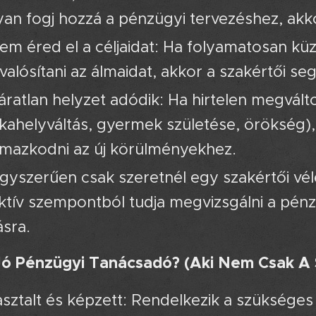
an fogj hozzá a pénzügyi tervezéshez, akkor
em éred el a céljaidat: Ha folyamatosan k
alósítani az álmaidat, akkor a szakértői seg
áratlan helyzet adódik: Ha hirtelen megválto
ahelyváltás, gyermek születése, örökség),
lmazkodni az új körülményekhez.
gyszerűen csak szeretnél egy szakértői v
ktív szempontból tudja megvizsgálni a pénzü
ásra.
Jó Pénzügyi Tanácsadó? (Aki Nem Csak A 
sztalt és képzett: Rendelkezik a szükséges