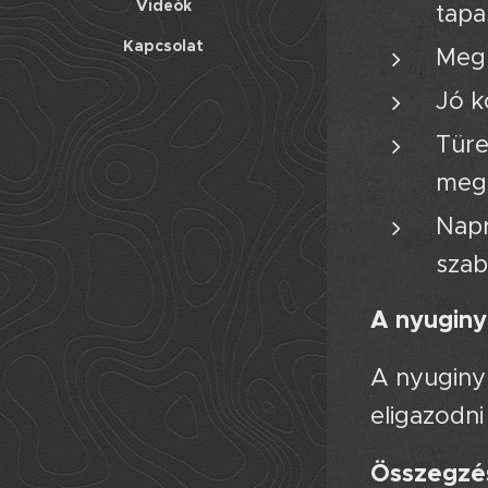
Videók
tapas
Kapcsolat
Megb
Jó k
Türe
mego
Napr
szab
A nyuginy
A nyuginy
eligazodn
Összegzé