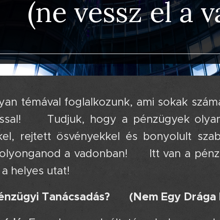
(ne vessz el a 
yan témával foglalkozunk, ami sokak számá
ssal! 🧭 Tudjuk, hogy a pénzügyek olyan
kel, rejtett ösvényekkel és bonyolult sz
olyonganod a vadonban! 😉 Itt van a pénzüg
a helyes utat! 🚶‍♀️
énzügyi Tanácsadás? 🤔 (Nem Egy Drága 