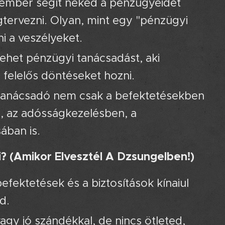
kember segít neked a pénzügyeidet
egtervezni. Olyan, mint egy "pénzügyi
ni a veszélyeket. 🗺️
ehet pénzügyi tanácsadást, aki
 felelős döntéseket hozni.
tanácsadó nem csak a befektetésekben
n, az adósságkezelésben, a
ában is.
 (Amikor Elvesztél A Dzsungelben!)
fektetések és a biztosítások kínaiul
d.
agy jó szándékkal, de nincs ötleted,