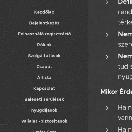
Defi
rend
Kezdőlap
térk
Bejelentkezés
Nem 
Felhasználó regisztráció
szer
Rólunk
Nem 
Szolgáltatások
tud 
Csapat
nyug
Árlista
Kapcsolat
Mikor Érd
Baleseti sérülések
Ha n
nyugdíjasok
vann
vallalati-biztositasok
Ha n