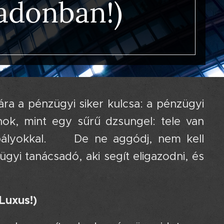
vadonban!)
ra a pénzügyi siker kulcsa: a pénzügyi
ok, mint egy sűrű dzsungel: tele van
abályokkal. 🌴 De ne aggódj, nem kell
yi tanácsadó, aki segít eligazodni, és
Luxus!)