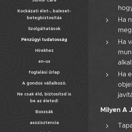
Junior Care
hogy
Kockázati élet-, baleset-
betegbiztosítás
Ha n
megv
Szolgáltatások
Pénzügyi tudatosság
Ha v
Hírekhez
munk
alka
en-us
foglalási űrlap
Ha e
obje
A gondos vállalkozó.
javít
Ne csak éld, biztosítsd is
be az életed!
Milyen A 
Boxzsák
asszisztencia
Tapa