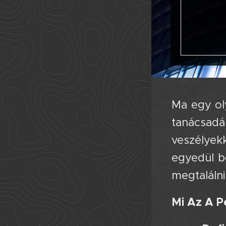
Ma egy ol
tanácsadá
veszélyek
egyedül b
megtalálni 
Mi Az A P