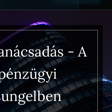
anácsadás - A
"pénzügyi
sungelben 🗺️