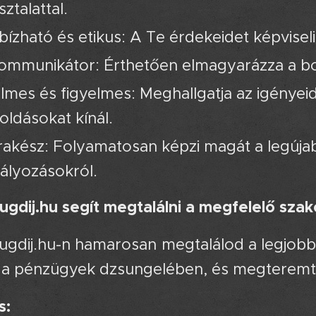
ztalattal.
ízható és etikus: A Te érdekeidet képviseli,
ommunikátor: Érthetően elmagyarázza a bo
lmes és figyelmes: Meghallgatja az igényei
ldásokat kínál.
akész: Folyamatosan képzi magát a legúja
ályozásokról.
ugdij.hu segít megtalálni a megfelelő sza
ugdij.hu-n hamarosan megtalálod a legjobb
i a pénzügyek dzsungelében, és megteremte
s: