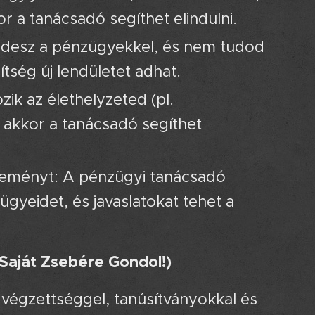
 a tanácsadó segíthet elindulni.
üzdesz a pénzügyekkel, és nem tudod
ítség új lendületet adhat.
zik az élethelyzeted (pl.
 akkor a tanácsadó segíthet
éleményt: A pénzügyi tanácsadó
gyeidet, és javaslatokat tehet a
Saját Zsebére Gondol!)
 végzettséggel, tanúsítványokkal és