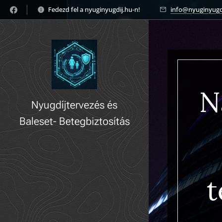
Fedezd fel a nyuginyugdij.hu-n! 🚀
info@nyuginyugd
N
Nyugdíjtervezés és
Baleset- Betegbiztosítás
gyorsan, könnyedén!
t