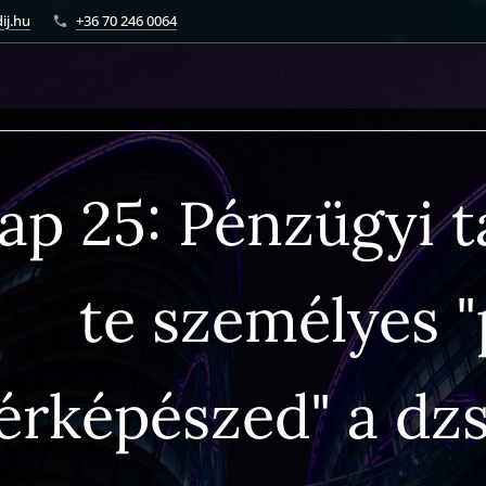
ij.hu
+36 70 246 0064
ap 25: Pénzügyi t
te személyes 
érképészed" a dz