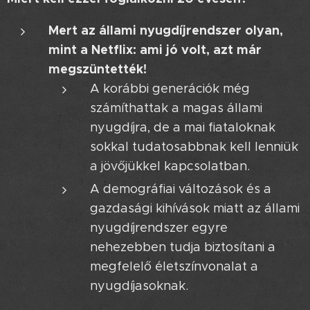
Mert az állami nyugdíjrendszer olyan,
mint a Netflix: ami jó volt, azt már
megszüntették! 📺
A korábbi generációk még
számíthattak a magas állami
nyugdíjra, de a mai fiataloknak
sokkal tudatosabbnak kell lenniük
a jövőjükkel kapcsolatban.
A demográfiai változások és a
gazdasági kihívások miatt az állami
nyugdíjrendszer egyre
nehezebben tudja biztosítani a
megfelelő életszínvonalat a
nyugdíjasoknak.