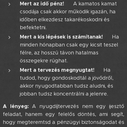
Mert az idő pénz!
⏳ A kamatos kamat
csodája csak akkor működik igazán, ha
időben elkezdesz takarékoskodni és
befektetni.
Mert a kis lépések is számítanak!
💪 Ha
minden hónapban csak egy kicsit teszel
félre, az hosszú távon hatalmas
összegekre rúghat.
Mert a tervezés megnyugtat!
😌 Ha
tudod, hogy gondoskodtál a jövődről,
akkor nyugodtabban tudsz aludni, és
jobban tudsz koncentrálni a jelenre.
A lényeg:
A nyugdíjtervezés nem egy ijesztő
feladat, hanem egy felelős döntés, ami segít,
hogy megteremtsd a pénzügyi biztonságodat és