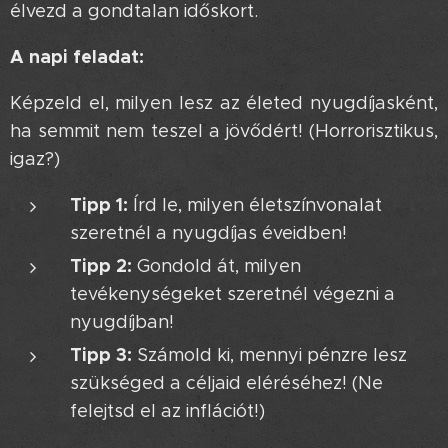
élvezd a gondtalan időskort.
A napi feladat: 📝
Képzeld el, milyen lesz az életed nyugdíjasként,
ha semmit nem teszel a jövődért! (Horrorisztikus,
igaz?) 😱
Tipp 1:
Írd le, milyen életszínvonalat
szeretnél a nyugdíjas éveidben!
Tipp 2:
Gondold át, milyen
tevékenységeket szeretnél végezni a
nyugdíjban!
Tipp 3:
Számold ki, mennyi pénzre lesz
szükséged a céljaid eléréséhez! (Ne
felejtsd el az inflációt!)