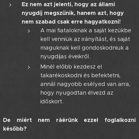
Ez nem azt jelenti, hogy az állami
nyugdíj megszűnik, hanem azt, hogy
nem szabad csak erre hagyatkozni!
A mai fiataloknak a saját kezükbe
kell venniük az irányítást, és saját
maguknak kell gondoskodniuk a
nyugdíjas éveikről.
Minél előbb kezdesz el
takarékoskodni és befektetni,
annál nagyobb esélyed van arra,
hogy nyugodtan élvezd az
időskort.
De miért nem ráérünk ezzel foglalkozni
később? 🤔