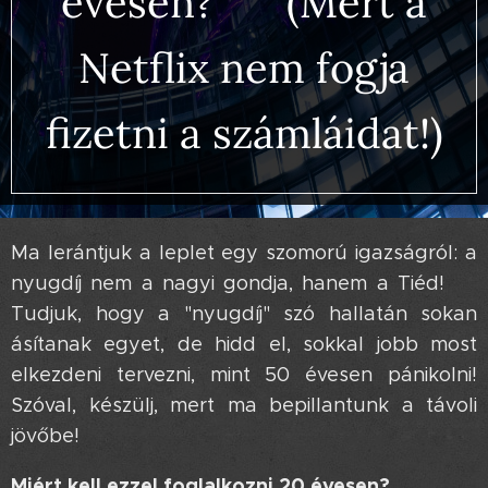
évesen? 🤯 (Mert a
Netflix nem fogja
fizetni a számláidat!)
Ma lerántjuk a leplet egy szomorú igazságról: a
nyugdíj nem a nagyi gondja, hanem a Tiéd! 😉
Tudjuk, hogy a "nyugdíj" szó hallatán sokan
ásítanak egyet, de hidd el, sokkal jobb most
elkezdeni tervezni, mint 50 évesen pánikolni!
Szóval, készülj, mert ma bepillantunk a távoli
jövőbe! 🔮
Miért kell ezzel foglalkozni 20 évesen? 🤔