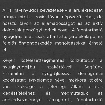
A 14. havi nyugdíj bevezetése – a járulékfedezet
hiánya miatt – rövid távon népszerű lehet, de
hosszú távon az államadósságot és az aktív
dolgozók pénzügyi terheit növeli. A fenntartható
nyugdíjas élet csak átlátható, járulékalapú és
felelős öngondoskodási megoldásokkal érhető
el.
Kérjen kötelezettségmentes konzultációt a
nyuginyugdij.hu szakértőivel! Segítünk
kiszámítani a nyugdíjkassza demográfiai
kockázatait figyelembe véve, mekkora tőkére
van szüksége a jelenlegi állami ellátás
kiegészítéséhez, és megmutatjuk az
adókedvezménnyel támogatott, fenntartható