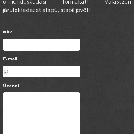
öngondoskodási formákat! Válasszon
járulékfedezet alapú, stabil jövőt! 👑💸🛡️
Név
E-mail
Üzenet