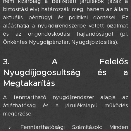
nem kizárólag a befizetett járulékok (azaz a
biztosítási elv) határozzák meg, hanem az állam
aktuális pénzügyi és politikai döntései. Ez
alááshatja a nyugdíjrendszerbe vetett bizalmat
és az öngondoskodási hajlandóságot (pl.
Önkéntes Nyugdíjpénztár, Nyugdíjbiztosítás).
3. A Felelős
Nyugdíjjogosultság és a
Megtakarítás 🔍
A fenntartható nyugdíjrendszer alapja az
átláthatóság és a járulékalapú működés
megőrzése.
Fenntarthatósági Számítások: Minden