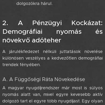
dolgozókra hárul.
2. A Pénzügyi Kockázat:
Demográfiai nyomás és
növekvő adóteher 🛡️
A járulékfedezet nélküli juttatások növelése
különösen veszélyes a kedvezőtlen demográfiai
trendek fényében.
A. A Függőségi Ráta Növekedése
A magyar nyugdíjrendszer már most is súlyos
nyomás alatt van, mivel egyre kevesebb aktív
dolgozó tart el egyre több nyugdíjast. Egy olyan