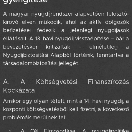
A magyar nyugdíjrendszer alapvetően felosztó-
kirovó elven működik, ahol az aktív dolgozók
befizetései fedezik a jelenlegi nyugdíjasok
ellátásait. A 13. havi nyugdíj visszaépítése – bár a
bevezetéskor kritizálták – elméletileg a
Nyugdíjbiztosítási Alapból történik, fenntartva a
társadalombiztosítási jellegét.
A. A Költségvetési Finanszírozás
Kockázata 💥
Amikor egy olyan tételt, mint a 14. havi nyugdíj, a
központi költségvetésből kell fizetni, a következő
problémák merülnek fel:
A Cél Elmosódása: A nyugdíjpolitika