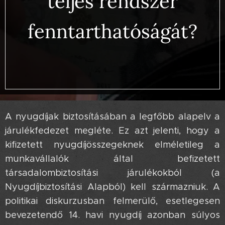
teljes rendszer
fenntarthatóságát?
🤯💸
A nyugdíjak biztosításában a legfőbb alapelv a
járulékfedezet megléte. Ez azt jelenti, hogy a
kifizetett nyugdíjösszegeknek elméletileg a
munkavállalók által befizetett
társadalombiztosítási járulékokból (a
Nyugdíjbiztosítási Alapból) kell származniuk. A
politikai diskurzusban felmerülő, esetlegesen
bevezetendő 14. havi nyugdíj azonban súlyos