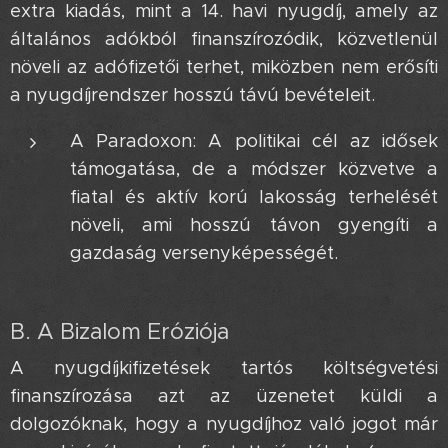
extra kiadás, mint a 14. havi nyugdíj, amely az
általános adókból finanszírozódik, közvetlenül
növeli az adófizetői terhet, miközben nem erősíti
a nyugdíjrendszer hosszú távú bevételeit.
A Paradoxon: A politikai cél az idősek
támogatása, de a módszer közvetve a
fiatal és aktív korú lakosság terhelését
növeli, ami hosszú távon gyengíti a
gazdaság versenyképességét.
B. A Bizalom Eróziója
A nyugdíjkifizetések tartós költségvetési
finanszírozása azt az üzenetet küldi a
dolgozóknak, hogy a nyugdíjhoz való jogot már