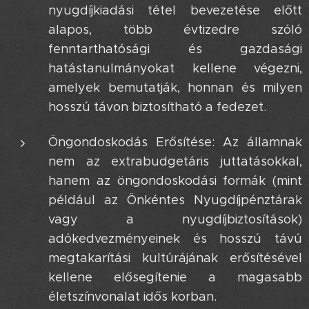
nyugdíjkiadási tétel bevezetése előtt
alapos, több évtizedre szóló
fenntarthatósági és gazdasági
hatástanulmányokat kellene végezni,
amelyek bemutatják, honnan és milyen
hosszú távon biztosítható a fedezet.
Öngondoskodás Erősítése: Az államnak
nem az extrabudgetáris juttatásokkal,
hanem az öngondoskodási formák (mint
például az Önkéntes Nyugdíjpénztárak
vagy a nyugdíjbiztosítások)
adókedvezményeinek és hosszú távú
megtakarítási kultúrájának erősítésével
kellene elősegítenie a magasabb
életszínvonalat idős korban.