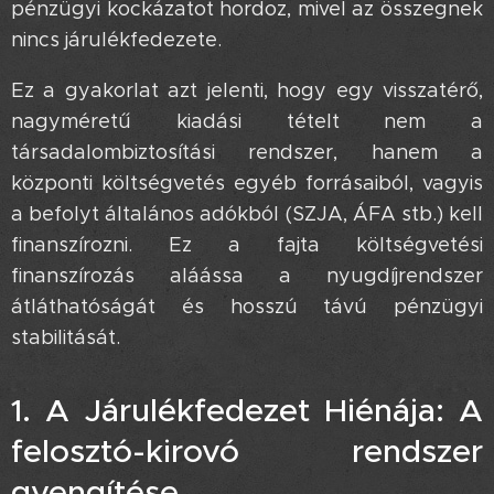
pénzügyi kockázatot hordoz, mivel az összegnek
nincs járulékfedezete.
Ez a gyakorlat azt jelenti, hogy egy visszatérő,
nagyméretű kiadási tételt nem a
társadalombiztosítási rendszer, hanem a
központi költségvetés egyéb forrásaiból, vagyis
a befolyt általános adókból (SZJA, ÁFA stb.) kell
finanszírozni. Ez a fajta költségvetési
finanszírozás aláássa a nyugdíjrendszer
átláthatóságát és hosszú távú pénzügyi
stabilitását.
1. A Járulékfedezet Hiénája: A
felosztó-kirovó rendszer
gyengítése 📉