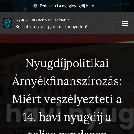
Fedezd fel a nyuginyugdij.hu-n! 🚀
Nyugdíjtervezés és Baleset-
Betegbiztosítás gyorsan, könnyedén!
Nyugdíjpolitikai
Árnyékfinanszírozás:
Miért veszélyezteti a
14. havi nyugdíj a