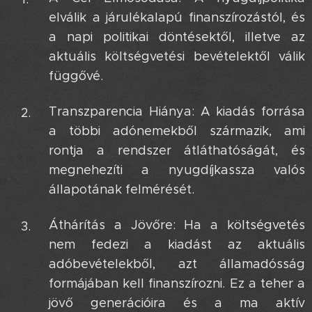
elválik a járulékalapú finanszírozástól, és
a napi politikai döntésektől, illetve az
aktuális költségvetési bevételektől válik
függővé.
Transzparencia Hiánya: A kiadás forrása
a többi adónemekből származik, ami
rontja a rendszer átláthatóságát, és
megnehezíti a nyugdíjkassza valós
állapotának felmérését.
Áthárítás a Jövőre: Ha a költségvetés
nem fedezi a kiadást az aktuális
adóbevételekből, azt államadósság
formájában kell finanszírozni. Ez a teher a
jövő generációira és a ma aktív