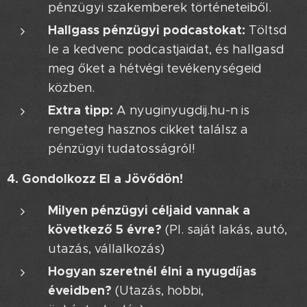
pénzügyi szakemberek történeteiből.
Hallgass pénzügyi podcastokat:
Töltsd
le a kedvenc podcastjaidat, és hallgasd
meg őket a hétvégi tevékenységeid
közben.
Extra tipp:
A nyuginyugdij.hu-n is
rengeteg hasznos cikket találsz a
pénzügyi tudatosságról! 😉
4. Gondolkozz El a Jövődön!
Milyen pénzügyi céljaid vannak a
következő 5 évre?
(Pl. saját lakás, autó,
utazás, vállalkozás)
Hogyan szeretnél élni a nyugdíjas
éveidben?
(Utazás, hobbi,