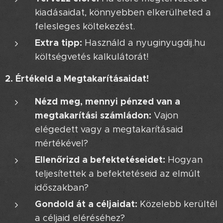
kiadásaidat, könnyebben elkerülheted a
felesleges költekezést.
Extra tipp:
Használd a nyuginyugdij.hu
költségvetés kalkulátorát! 😉
2. Értékeld a Megtakarításaidat!
Nézd meg, mennyi pénzed van a
megtakarítási számládon:
Vajon
elégedett vagy a megtakarításaid
mértékével?
Ellenőrizd a befektetéseidet:
Hogyan
teljesítettek a befektetéseid az elmúlt
időszakban?
Gondold át a céljaidat:
Közelebb kerültél
a céljaid eléréséhez?