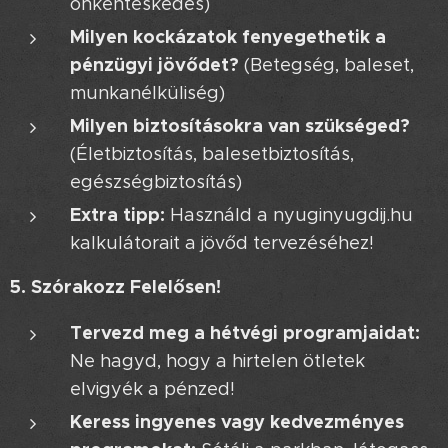
önkénteskedés)
Milyen kockázatok fenyegethetik a
pénzügyi jövődet?
(Betegség, baleset,
munkanélküliség)
Milyen biztosításokra van szükséged?
(Életbiztosítás, balesetbiztosítás,
egészségbiztosítás)
Extra tipp:
Használd a nyuginyugdij.hu
kalkulátorait a jövőd tervezéséhez! 🚀
5. Szórakozz Felelősen!
Tervezd meg a hétvégi programjaidat:
Ne hagyd, hogy a hirtelen ötletek
elvigyék a pénzed!
Keress ingyenes vagy kedvezményes