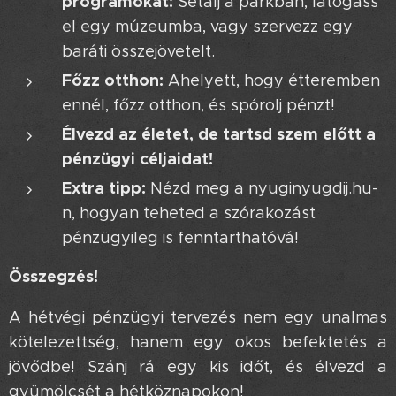
programokat:
Sétálj a parkban, látogass
el egy múzeumba, vagy szervezz egy
baráti összejövetelt.
Főzz otthon:
Ahelyett, hogy étteremben
ennél, főzz otthon, és spórolj pénzt!
Élvezd az életet, de tartsd szem előtt a
pénzügyi céljaidat!
Extra tipp:
Nézd meg a nyuginyugdij.hu-
n, hogyan teheted a szórakozást
pénzügyileg is fenntarthatóvá! 😎
Összegzés!
A hétvégi pénzügyi tervezés nem egy unalmas
kötelezettség, hanem egy okos befektetés a
jövődbe! Szánj rá egy kis időt, és élvezd a
gyümölcsét a hétköznapokon! 😉