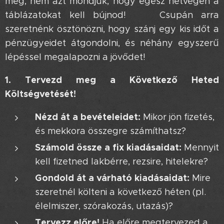
meg, nem azt mondjuk, hogy egész hétvégén a
táblázatokat kell bújnod! 😉 Csupán arra
szeretnénk ösztönözni, hogy szánj egy kis időt a
pénzügyeidet átgondolni, és néhány egyszerű
lépéssel megalapozni a jövődet!
1. Tervezd meg a Következő Heted
Költségvetését!
Nézd át a bevételeidet:
Mikor jön fizetés,
és mekkora összegre számíthatsz?
Számold össze a fix kiadásaidat:
Mennyit
kell fizetned lakbérre, rezsire, hitelekre?
Gondold át a várható kiadásaidat:
Mire
szeretnél költeni a következő héten (pl.
élelmiszer, szórakozás, utazás)?
Tervezz előre!
Ha előre megtervezed a