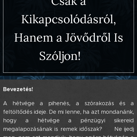
Csak a
Kikapcsolódásról,
Hanem a Jövődről Is
Szóljon! 😉
Bevezetés!
A hétvége a pihenés, a szórakozás és a
feltöltődés ideje. De mi lenne, ha azt mondanánk,
hogy a hétvége a pénzügyi sikereid
megalapozásának is remek időszak? 🤔 Ne ijedj