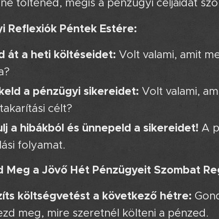
lene töltened, mégis a pénzügyi céljaidat szo
i Reflexiók Péntek Estére:
 át a heti költéseidet:
Volt valami, amit me
a?
keld a pénzügyi sikereidet:
Volt valami, ami
akarítási célt?
lj a hibákból és ünnepeld a sikereidet!
A p
lási folyamat.
d Meg a Jövő Hét Pénzügyeit Szombat Re
íts költségvetést a következő hétre:
Gondo
ezd meg, mire szeretnél költeni a pénzed.