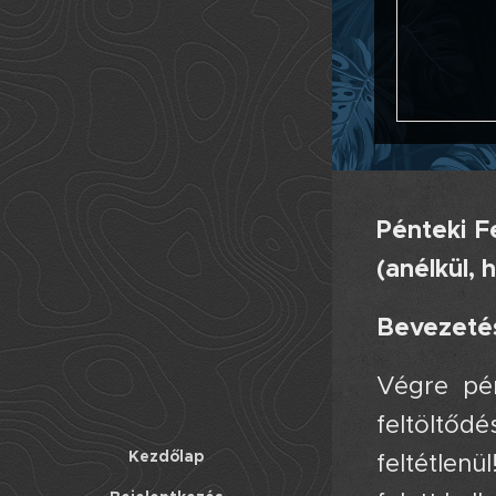
Pénteki F
(anélkül, 
Bevezeté
Végre pén
feltöltőd
Kezdőlap
feltétlen