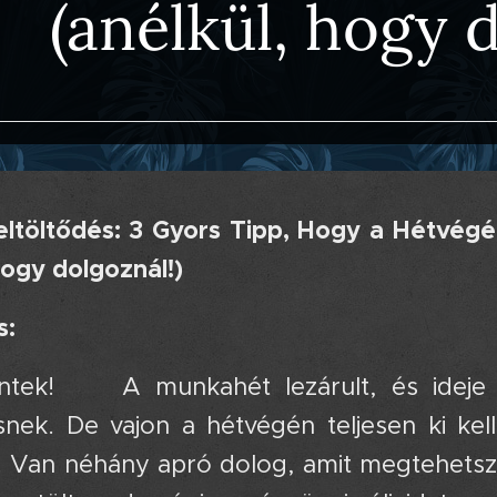
(anélkül, hogy 
eltöltődés: 3 Gyors Tipp, Hogy a Hétvég
hogy dolgoznál!)
s:
tek! 🎉 A munkahét lezárult, és ideje
ésnek. De vajon a hétvégén teljesen ki k
ül! Van néhány apró dolog, amit megtehetsz