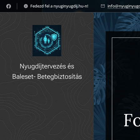
Fedezd fel a nyuginyugdij.hu-n! 🚀
info@nyuginyugd
Nyugdíjtervezés és
Baleset- Betegbiztosítás
gyorsan, könnyedén!
F