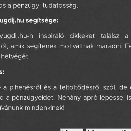
os a pénzügyi tudatosság.
ugdij.hu segítsége:
ugdij.hu-n inspiráló cikkeket találsz
ől, amik segítenek motiváltnak maradni. F
 hétvégét!
s:
a pihenésről és a feltöltődésről szól, de e
d a pénzügyeidet. Néhány apró lépéssel is
kívánunk mindenkinek! 😊