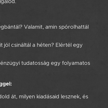
lgálod.
gbántál? Valamit, amin spórolhattál
t jól csináltál a héten? Elértél egy
énzügyi tudatosság egy folyamatos
ggel:
ld át, milyen kiadásaid lesznek, és