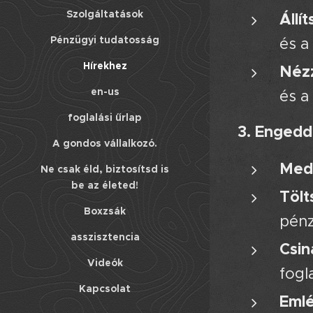
Szolgáltatások
Állí
Pénzügyi tudatosság
és a
Hírekhez
Nézz
en-us
és a
foglalási űrlap
3. Engedd
A gondos vállalkozó.
Medi
Ne csak éld, biztosítsd is
be az életed!
Tölt
Boxzsák
pénz
asszisztencia
Csin
Videók
fogl
Kapcsolat
Emlé