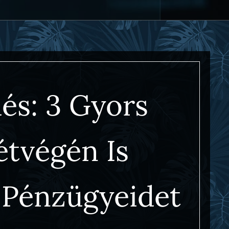
dés: 3 Gyors
étvégén Is
 Pénzügyeidet