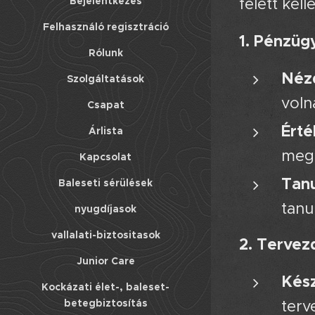
felett kel
Bejelentkezés
Felhasználó regisztráció
1. Pénzügy
Rólunk
Nézd
Szolgáltatások
voln
Csapat
Érté
Árlista
megt
Kapcsolat
Tanu
Baleseti sérülések
tanu
nyugdíjasok
vallalati-biztositasok
2. Tervez
Junior Care
Kész
Kockázati élet-, baleset-
terv
betegbiztosítás