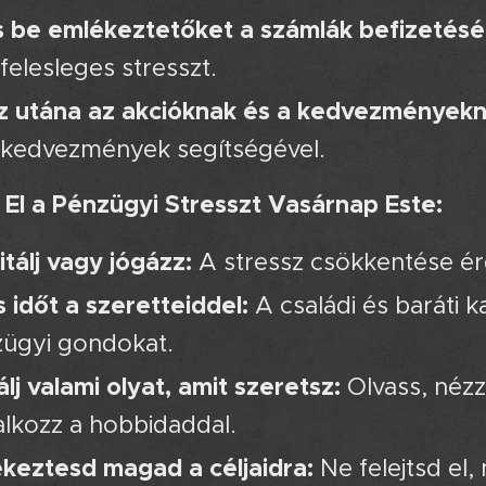
ts be emlékeztetőket a számlák befizetésé
 felesleges stresszt.
 utána az akcióknak és a kedvezményekn
 kedvezmények segítségével.
 El a Pénzügyi Stresszt Vasárnap Este:
tálj vagy jógázz:
A stressz csökkentése érd
s időt a szeretteiddel:
A családi és baráti k
ügyi gondokat.
álj valami olyat, amit szeretsz:
Olvass, nézz
alkozz a hobbidaddal.
keztesd magad a céljaidra:
Ne felejtsd el,