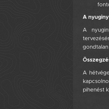
font
A nyuginy
A nyuginy
tervezésér
gondtalan
Összegzé
A hétvége 
kapcsolno
pihenést 