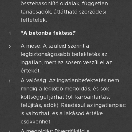
összehasonlító oldalak, független
tanácsadók, átlátható szerződési
feltételek.
"A betonba fektess!"
A mese: A szüleid szerint a
legbiztonságosabb befektetés az
ingatlan, mert az sosem veszíti el az
értékét.
A valóság: Az ingatlanbefektetés nem
mindig a legjobb megoldás, és sok
költséggel járhat (pl. karbantartás,
felújítás, adók). Ráadásul az ingatlanpiac
is változhat, és a lakásod értéke
csökkenhet.
A megoldás: Diverzifikáld a