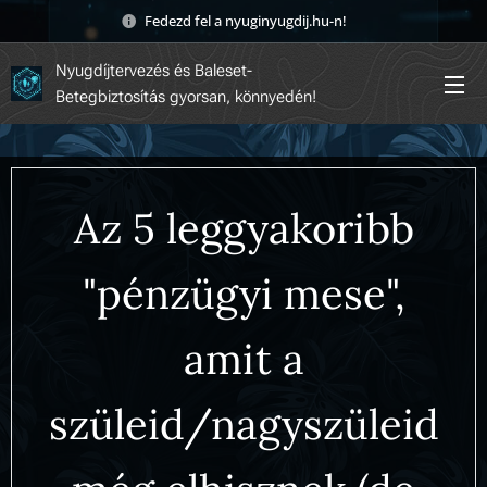
Fedezd fel a nyuginyugdij.hu-n! 🚀
Nyugdíjtervezés és Baleset-
Betegbiztosítás gyorsan, könnyedén!
Az 5 leggyakoribb
"pénzügyi mese",
amit a
szüleid/nagyszüleid