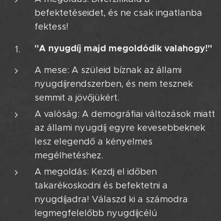
befektetéseidet, és ne csak ingatlanba
fektess!
"A nyugdíj majd megoldódik valahogy!"
A mese: A szüleid bíznak az állami
nyugdíjrendszerben, és nem tesznek
semmit a jövőjükért.
A valóság: A demográfiai változások miatt
az állami nyugdíj egyre kevesebbeknek
lesz elegendő a kényelmes
megélhetéshez.
A megoldás: Kezdj el időben
takarékoskodni és befektetni a
nyugdíjadra! Válaszd ki a számodra
legmegfelelőbb nyugdíjcélú