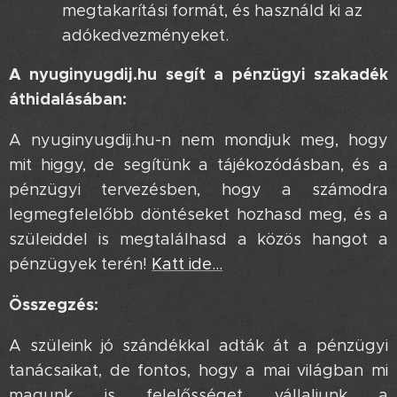
megtakarítási formát, és használd ki az
adókedvezményeket.
A nyuginyugdij.hu segít a pénzügyi szakadék
áthidalásában:
A nyuginyugdij.hu-n nem mondjuk meg, hogy
mit higgy, de segítünk a tájékozódásban, és a
pénzügyi tervezésben, hogy a számodra
legmegfelelőbb döntéseket hozhasd meg, és a
szüleiddel is megtalálhasd a közös hangot a
pénzügyek terén!
Katt ide...
Összegzés:
A szüleink jó szándékkal adták át a pénzügyi
tanácsaikat, de fontos, hogy a mai világban mi
magunk is felelősséget vállaljunk a