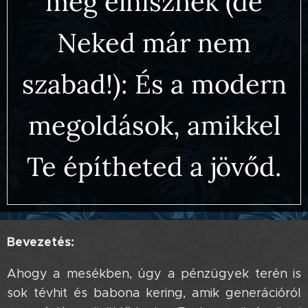
még elhisznek (de
Neked már nem
szabad!): És a modern
megoldások, amikkel
Te építheted a jövőd.
Bevezetés:
Ahogy a mesékben, úgy a pénzügyek terén is
sok tévhit és babona kering, amik generációról