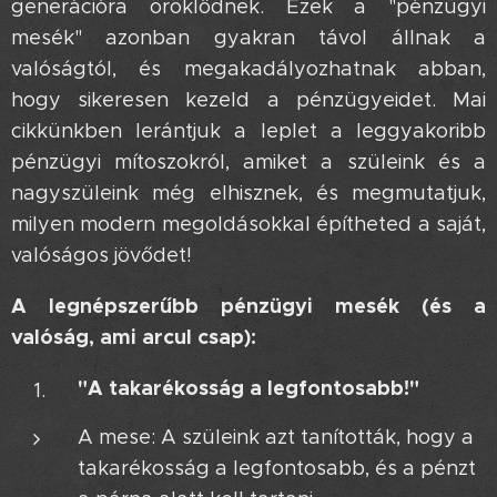
generációra öröklődnek. Ezek a "pénzügyi
mesék" azonban gyakran távol állnak a
valóságtól, és megakadályozhatnak abban,
hogy sikeresen kezeld a pénzügyeidet. Mai
cikkünkben lerántjuk a leplet a leggyakoribb
pénzügyi mítoszokról, amiket a szüleink és a
nagyszüleink még elhisznek, és megmutatjuk,
milyen modern megoldásokkal építheted a saját,
valóságos jövődet!
A legnépszerűbb pénzügyi mesék (és a
valóság, ami arcul csap):
"A takarékosság a legfontosabb!"
A mese: A szüleink azt tanították, hogy a
takarékosság a legfontosabb, és a pénzt