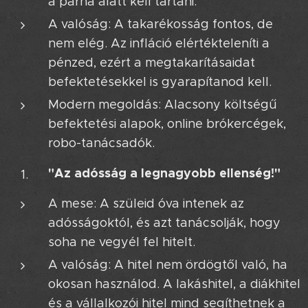
a párna alatt kell tartani.
A valóság: A takarékosság fontos, de
nem elég. Az infláció elértékteleníti a
pénzed, ezért a megtakarításaidat
befektetésekkel is gyarapítanod kell.
Modern megoldás: Alacsony költségű
befektetési alapok, online brókercégek,
robo-tanácsadók.
"Az adósság a legnagyobb ellenség!"
A mese: A szüleid óva intenek az
adósságoktól, és azt tanácsolják, hogy
soha ne vegyél fel hitelt.
A valóság: A hitel nem ördögtől való, ha
okosan használod. A lakáshitel, a diákhitel
és a vállalkozói hitel mind segíthetnek a