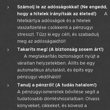
Számolj le az adósságokkal! (Ne engedd,
hogy a hitelek irányítsák az életed!) 🧛‍♂️
A
hitelkártya adósságok és a hitelek
visszafizetése csökkenti a pénzügyi
stresszt. Tűzz ki egy célt, és szabadulj
meg az adósságaidtól! 🎯
Takaríts meg! (A biztonság sosem árt!)
🛡️
A megtakarítás biztonságot nyújt a
váratlan helyzetekben. Állíts be egy
automatikus átutalást, és építs egy
pénzügyi védőhálót! 🕸️
Tanulj a pénzről! (A tudás hatalom!) 🧠
A pénzügyi ismeretek bővítése segít a
tudatosabb döntéshozatalban. Olvass
könyveket, cikkeket, és kövesd a