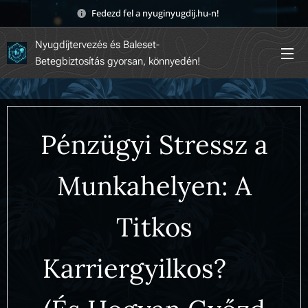
Fedezd fel a nyuginyugdij.hu-n! 🚀
Nyugdíjtervezés és Baleset-
Betegbiztosítás gyorsan, könnyedén!
Pénzügyi Stressz a
Munkahelyen: A
Titkos
Karriergyilkos? 🤯