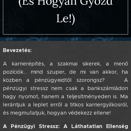
(És Hogyan Győzd
Le!)
Bevezetés:
A karrierépítés, a szakmai sikerek, a menő
pozíciók… mind szuper, de mi van akkor, ha
közben a pénzügyeidtől szorongsz? 😥 A
pénzügyi stressz nem csak a bankszámládon
hagy nyomot, hanem a teljesítményeden is. Ma
lerántjuk a leplet erről a titkos karriergyilkosról,
és megmutatjuk, hogyan védekezz ellene! 😉
A Pénzügyi Stressz: A Láthatatlan Ellenség