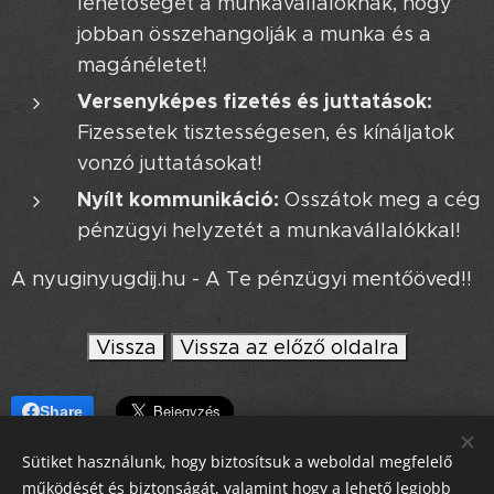
lehetőséget a munkavállalóknak, hogy
jobban összehangolják a munka és a
magánéletet!
Versenyképes fizetés és juttatások:
Fizessetek tisztességesen, és kínáljatok
vonzó juttatásokat!
Nyílt kommunikáció:
Osszátok meg a cég
pénzügyi helyzetét a munkavállalókkal!
A nyuginyugdij.hu - A Te pénzügyi mentőöved!!
Vissza
Vissza az előző oldalra
Share
Sütiket használunk, hogy biztosítsuk a weboldal megfelelő
működését és biztonságát, valamint hogy a lehető legjobb