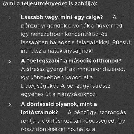
(ami a teljesítményedet is zabálja):
Lassabb vagy, mint egy csiga? 🐌
A
pénzügyi gondok elvonják a figyelmed,
így nehezebben koncentrálsz, és
lassabban haladsz a feladatokkal. Búcsút
inthetsz a hatékonyságnak! 👋
A "betegszabi" a második otthonod? 🤒
A stressz gyengíti az immunrendszered,
így könnyebben kapod el a
betegségeket. A pénzügyi stressz
egyenes út a hiányzásokhoz. 🛌
A döntéseid olyanok, mint a
lottószámok? 🍀
A pénzügyi szorongás
rontja a döntéshozatali képességed, így
rossz döntéseket hozhatsz a