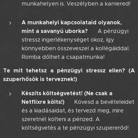
munkahelyen is. Veszélyben a karriered!
🚧
A munkahelyi kapcsolataid olyanok,
mint a savanyú uborka? 🥒
A pénzügyi
stressz ingerlékenységet okoz, így
könnyebben összeveszel a kollégáiddal.
Romba dőlhet a csapatmunka! 💔
Te mit tehetsz a pénzügyi stressz ellen? (A
szuperhősök is terveznek!)
Készíts költségvetést! (Ne csak a
Netflixre költs!) 📝
Kövesd a bevételeidet
és a kiadásaidat, és tervezd meg, mire
szeretnél költeni a pénzed. A
költségvetés a te pénzügyi szupererőd!
💪