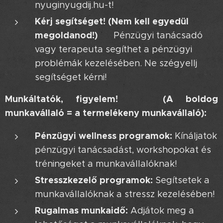
nyuginyugdij.hu-t! 😉
Kérj segítséget! (Nem kell egyedül
megoldanod!) 🤝
Pénzügyi tanácsadó
vagy terapeuta segíthet a pénzügyi
problémák kezelésében. Ne szégyellj
segítséget kérni!
Munkáltatók, figyelem! 📢 (A boldog
munkavállaló = a termelékeny munkavállaló):
Pénzügyi wellness programok:
Kínáljatok
pénzügyi tanácsadást, workshopokat és
tréningeket a munkavállalóknak!
Stresszkezelő programok:
Segítsetek a
munkavállalóknak a stressz kezelésében!
Rugalmas munkaidő:
Adjátok meg a