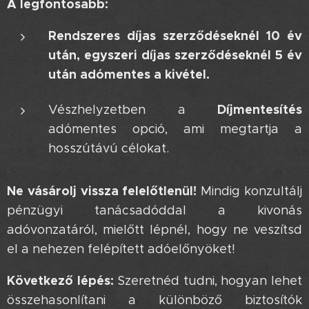
A legfontosabb:
Rendszeres díjas szerződéseknél 10 év
után, egyszeri díjas szerződéseknél 5 év
után adómentes a kivétel.
Díjmentesítés
Vészhelyzetben a
adómentes opció, ami megtartja a
hosszútávú célokat.
Ne vásárolj vissza felelőtlenül!
Mindig konzultálj
pénzügyi tanácsadóddal a kivonás
adóvonzatáról, mielőtt lépnél, hogy ne veszítsd
el a nehezen felépített adóelőnyöket!
Következő lépés:
Szeretnéd tudni, hogyan lehet
összehasonlítani a különböző biztosítók