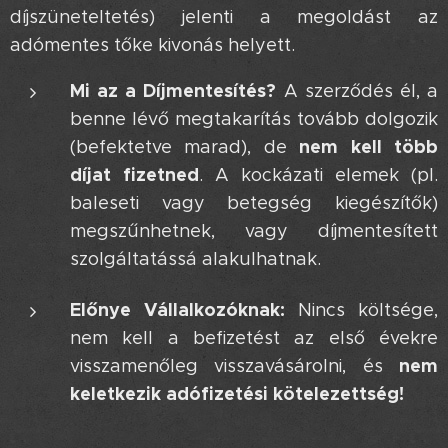
díjszüneteltetés) jelenti a megoldást az
adómentes tőke kivonás helyett.
Mi az a Díjmentesítés?
A szerződés él, a
benne lévő megtakarítás tovább dolgozik
nem kell több
(befektetve marad), de
díjat fizetned
. A kockázati elemek (pl.
baleseti vagy betegség kiegészítők)
megszűnhetnek, vagy díjmentesített
szolgáltatássá alakulhatnak.
Előnye Vállalkozóknak:
Nincs költsége,
nem kell a befizetést az első évekre
nem
visszamenőleg visszavásárolni, és
keletkezik adófizetési kötelezettség!