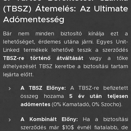
(TBSZ) Átemelés: Az Ultimate
Adómentesség 💎
Bár nem minden biztosító kínálja ezt a
lehetőséget, érdemes utána járni. Egyes Unit-
Linked termékek lehetővé teszik a szerződés
TBSZ-re történő átváltását
vagy a tőke
áthelyezését TBSZ keretbe a biztosítási tartam
lejárta előtt.
A TBSZ Előnye:
A TBSZ-re befizetett
5 év után teljesen
összeg hozama
adómentes
(0% Kamatadó, 0% Szocho).
A Kombinált Előny:
Ha a biztosítási
szerződés már $10$ évnél fiatalabb, de