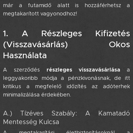
már a futamidő alatt is hozzáférhetsz a
megtakarított vagyonodhoz! 👇
1. A Részleges Kifizetés
(Visszavásárlás) Okos
Használata 💡
részleges visszavásárlása
A szerződés
a
leggyakoribb módja a pénzkivonásnak, de itt
kritikus a megfelelő időzítés az adóterhek
minimalizálása érdekében.
A.) Tízéves Szabály: A Kamatadó
Mentesség Kulcsa 🗝️
A megtakarítási életbiztosításoknál a