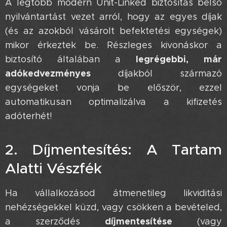
A legtöbb modern Unit-Linked biztosítás belső
nyilvántartást vezet arról, hogy az egyes díjak
(és az azokból vásárolt befektetési egységek)
mikor érkeztek be. Részleges kivonáskor a
legrégebbi, már
biztosító általában a
adókedvezményes
díjakból származó
egységeket vonja be először, ezzel
automatikusan optimalizálva a kifizetés
adóterhét!
2. Díjmentesítés: A Tartam
Alatti Vészfék 🛑
Ha vállalkozásod átmenetileg likviditási
nehézségekkel küzd, vagy csökken a bevételed,
díjmentesítése
a szerződés
(vagy