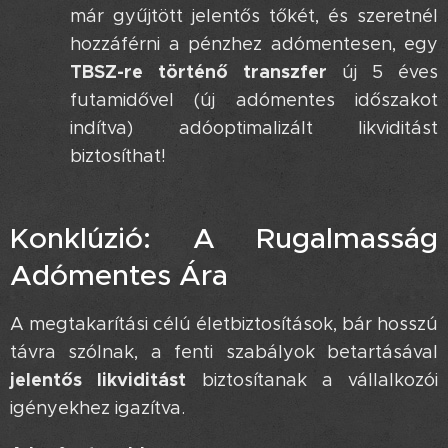
már gyűjtött jelentős tőkét, és szeretnél
hozzáférni a pénzhez adómentesen, egy
TBSZ-re történő transzfer
új 5 éves
futamidővel (új adómentes időszakot
indítva) adóoptimalizált likviditást
biztosíthat!
Konklúzió: A Rugalmasság
Adómentes Ára 💡
A megtakarítási célú életbiztosítások, bár hosszú
távra szólnak, a fenti szabályok betartásával
jelentős likviditást
biztosítanak a vállalkozói
igényekhez igazítva.