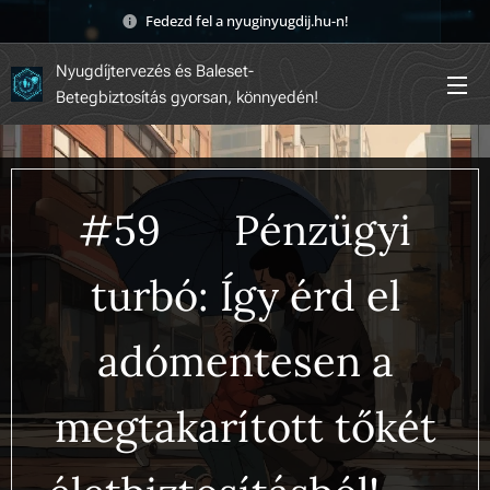
Fedezd fel a nyuginyugdij.hu-n! 🚀
Nyugdíjtervezés és Baleset-
Betegbiztosítás gyorsan, könnyedén!
#59 💸 Pénzügyi
turbó: Így érd el
adómentesen a
megtakarított tőkét