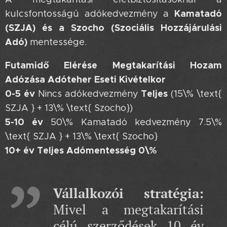
Kamatadó
kulcsfontosságú adókedvezmény a
(SZJA) és a Szocho (Szociális Hozzájárulási
Adó)
mentessége.
Futamidő Elérése
Megtakarítási Hozam
Adózása
Adóteher Eseti Kivételkor
0-5 év
Teljes
Nincs adókedvezmény
(15\% \text{
SZJA } + 13\% \text{ Szocho})
5-10 év
50\% Kamatadó kedvezmény 7.5\%
\text{ SZJA } + 13\% \text{ Szocho}
10+ év
Teljes Adómentesség
0\%
Vállalkozói stratégia:
Mivel a megtakarítási
célú szerződések 10 év