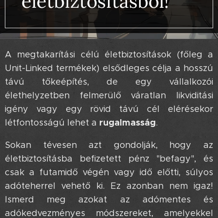
életbiztosításból! 🚀
A megtakarítási célú életbiztosítások (főleg a
Unit-Linked termékek) elsődleges célja a hosszú
távú tőkeépítés, de egy vállalkozói
élethelyzetben felmerülő váratlan likviditási
igény vagy egy rövid távú cél elérésekor
rugalmasság
létfontosságú lehet a
.
Sokan tévesen azt gondolják, hogy az
életbiztosításba befizetett pénz "befagy", és
csak a futamidő végén vagy idő előtti, súlyos
adóteherrel vehető ki. Ez azonban nem igaz!
Ismerd meg azokat az adómentes és
adókedvezményes módszereket, amelyekkel