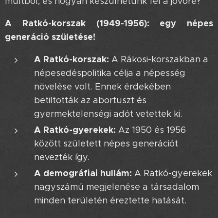
múltból, és hogyan készülhetünk fel a jövőre?
A Ratkó-korszak (1949-1956): egy népes
generáció születése!
A Ratkó-korszak:
A Rákosi-korszakban a
népesedéspolitika célja a népesség
növelése volt. Ennek érdekében
betiltották az abortuszt és
gyermektelenségi adót vetettek ki.
A Ratkó-gyerekek:
Az 1950 és 1956
között született népes generációt
nevezték így.
A demográfiai hullám:
A Ratkó-gyerekek
nagyszámú megjelenése a társadalom
minden területén éreztette hatását.