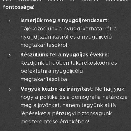
fontossága!
Ismerjük meg a nyugdíjrendszert:
Tájékozódjunk a nyugdíjkorhatárról, a
nyugdíjszámításról és a nyugdíjcélú
megtakarításokról.
Készüljünk fel a nyugdíjas évekre:
Kezdjünk el időben takarékoskodni és
befektetni a nyugdíjcélú
megtakarításokba.
Vegyük kézbe az irányítást:
Ne hagyjuk,
hogy a politika és a demográfia határozza
meg a jövőnket, hanem tegyünk aktív
lépéseket a pénzügyi biztonságunk
megteremtése érdekében!