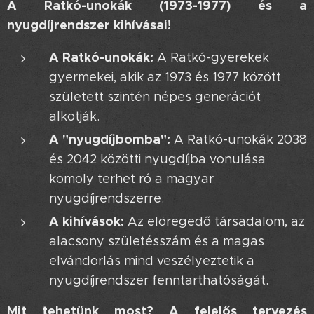
A Ratkó-unokák (1973-1977) és a
nyugdíjrendszer kihívásai!
A Ratkó-unokák:
A Ratkó-gyerekek
gyermekei, akik az 1973 és 1977 között
született szintén népes generációt
alkotják.
A "nyugdíjbomba":
A Ratkó-unokák 2038
és 2042 közötti nyugdíjba vonulása
komoly terhet ró a magyar
nyugdíjrendszerre.
A kihívások:
Az elöregedő társadalom, az
alacsony születésszám és a magas
elvándorlás mind veszélyeztetik a
nyugdíjrendszer fenntarthatóságát.
Mit tehetünk most? A felelős tervezés