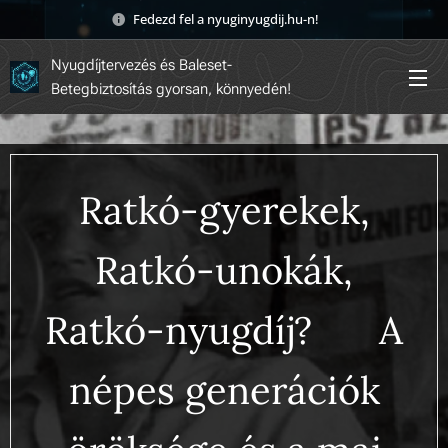
Fedezd fel a nyuginyugdij.hu-n! 🚀
Nyugdíjtervezés és Baleset-
Betegbiztosítás gyorsan, könnyedén!
Ratkó-gyerekek,
Ratkó-unokák,
Ratkó-nyugdíj? 😲 A
népes generációk