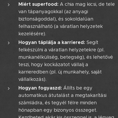
Miért superfood:
A chia mag kicsi, de tele
van tápanyagokkal (az anyagi
biztonságoddal), és sokoldalúan
felhasználható (a váratlan helyzetek
kezelésére).
Hogyan táplálja a karriered:
Segít
felkészülni a váratlan helyzetekre (pl.
munkanélküliség, betegség), és lehetővé
teszi, hogy kockázatot vállalj a
karrieredben (pl. új munkahely, saját
vállalkozás).
Hogyan fogyaszd:
Állíts be egy
automatikus átutalást a megtakarítási
számládra, és tegyél félre minden
hónapban egy bizonyos összeget.
Kezdheted akár kis összeggel is, a lényeg