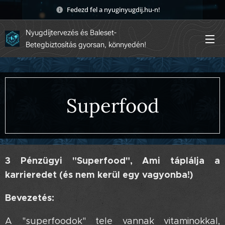
Fedezd fel a nyuginyugdij.hu-n! 🚀
Nyugdíjtervezés és Baleset-
Betegbiztosítás gyorsan, könnyedén!
Superfood
3 Pénzügyi "Superfood", Ami táplálja a
karrieredet (és nem kerül egy vagyonba!)
Bevezetés:
A "superfoodok" tele vannak vitaminokkal,