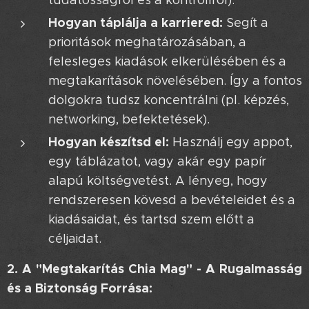
tudatosságról és a kontrollról).
Hogyan táplálja a karriered:
Segít a
prioritások meghatározásában, a
felesleges kiadások elkerülésében és a
megtakarítások növelésében. Így a fontos
dolgokra tudsz koncentrálni (pl. képzés,
networking, befektetések).
Hogyan készítsd el:
Használj egy appot,
egy táblázatot, vagy akár egy papír
alapú költségvetést. A lényeg, hogy
rendszeresen kövesd a bevételeidet és a
kiadásaidat, és tartsd szem előtt a
céljaidat.
2. A "Megtakarítás Chia Mag" - A Rugalmasság
és a Biztonság Forrása: