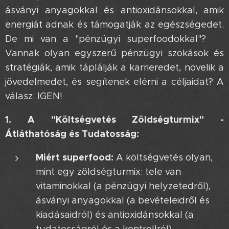
ásványi anyagokkal és antioxidánsokkal, amik
energiát adnak és támogatják az egészségedet.
De mi van a "pénzügyi superfoodokkal"? 🤔
Vannak olyan egyszerű pénzügyi szokások és
stratégiák, amik táplálják a karrieredet, növelik a
jövedelmedet, és segítenek elérni a céljaidat? A
válasz: IGEN! 💪
1. A "Költségvetés Zöldségturmix" -
Átláthatóság és Tudatosság:
Miért superfood:
A költségvetés olyan,
mint egy zöldségturmix: tele van
vitaminokkal (a pénzügyi helyzetedről),
ásványi anyagokkal (a bevételeidről és
kiadásaidról) és antioxidánsokkal (a