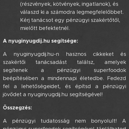
(részvények, kötvények, ingatlanok), és
válaszd ki a számodra legmegfelelőbbet.
Kérj tanácsot egy pénzügyi szakértőtől,
mielőtt befektetnél.
A nyuginyugdij.hu segítsége:
A nyuginyugdij.hu-n hasznos cikkeket és
szakértői tanácsadást találsz, amelyek
segítenek a pénzügyi superfoodok
beépítésében a mindennapi életedbe. Fedezd
fel a lehetőségeidet, és építsd a pénzügyi
jövődet a nyuginyugdij.hu segítségével!
Összegzés:
A pénzügyi tudatosság nem bonyolult! A