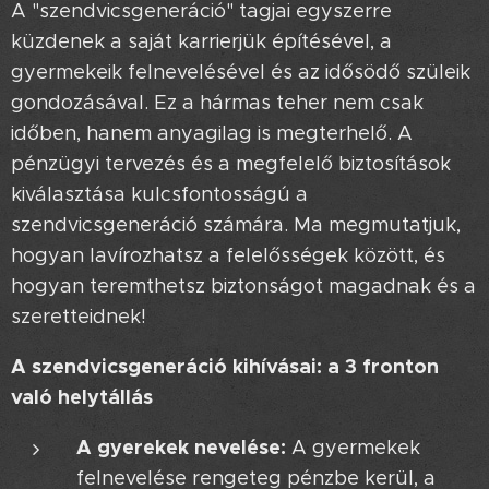
A "szendvicsgeneráció" tagjai egyszerre
küzdenek a saját karrierjük építésével, a
gyermekeik felnevelésével és az idősödő szüleik
gondozásával. Ez a hármas teher nem csak
időben, hanem anyagilag is megterhelő. A
pénzügyi tervezés és a megfelelő biztosítások
kiválasztása kulcsfontosságú a
szendvicsgeneráció számára. Ma megmutatjuk,
hogyan lavírozhatsz a felelősségek között, és
hogyan teremthetsz biztonságot magadnak és a
szeretteidnek!
A szendvicsgeneráció kihívásai: a 3 fronton
való helytállás
A gyerekek nevelése:
A gyermekek
felnevelése rengeteg pénzbe kerül, a