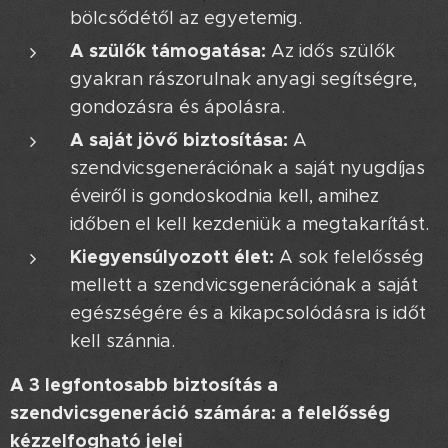
bölcsődétől az egyetemig.
A szülők támogatása:
Az idős szülők
gyakran rászorulnak anyagi segítségre,
gondozásra és ápolásra.
A saját jövő biztosítása:
A
szendvicsgenerációnak a saját nyugdíjas
éveiről is gondoskodnia kell, amihez
időben el kell kezdeniük a megtakarítást.
Kiegyensúlyozott élet:
A sok felelősség
mellett a szendvicsgenerációnak a saját
egészségére és a kikapcsolódásra is időt
kell szánnia.
A 3 legfontosabb biztosítás a
szendvicsgeneráció számára: a felelősség
kézzelfogható jelei