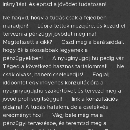
irányítást, és építsd a jövődet tudatosan!
Ne hagyd, hogy a tudás csak a fejedben
maradjon! 🤔 Lépj a tettek mezejére, és kezdd el
tervezni a pénzügyi jövődet még ma! 💪
Megtetszett a cikk? 😉 Oszd meg a barátaiddal,
hogy ők is okosabbak legyenek a
pénzügyekben! 🤝 A nyuginyugdij.hu pedig vár
Téged a következő hasznos tartalommal! ✨ Ne
csak olvass, hanem cselekedj is! 💪 Foglalj
időpontot egy ingyenes konzultációra a
nyuginyugdij.hu szakértőivel, és tervezd meg a
jövőd profi segítséggel! ➡️
link a konzultációs
oldalra
!! A tudás hatalom, de a cselekvés
eredményt hoz! 💥 Vágj bele még ma a
pénzügyi tervezésbe, és teremtsd meg a