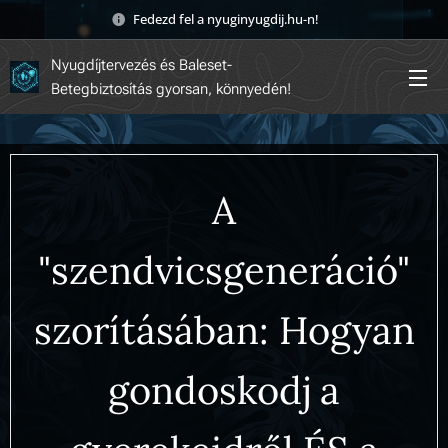
Fedezd fel a nyuginyugdij.hu-n! 🚀
Nyugdíjtervezés és Baleset-
Betegbiztosítás gyorsan, könnyedén!
A
"szendvicsgeneráció"
szorításában: Hogyan
gondoskodj a