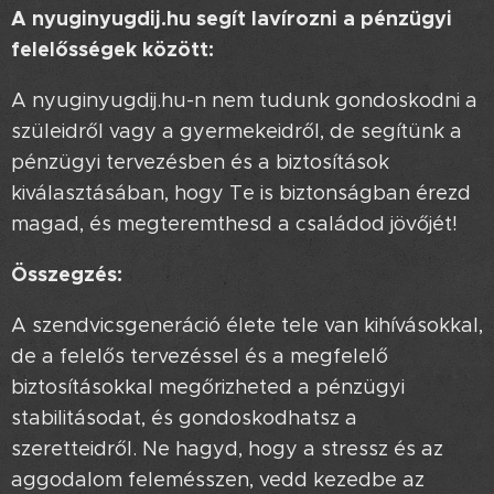
A nyuginyugdij.hu segít lavírozni a pénzügyi
felelősségek között:
A nyuginyugdij.hu-n nem tudunk gondoskodni a
szüleidről vagy a gyermekeidről, de segítünk a
pénzügyi tervezésben és a biztosítások
kiválasztásában, hogy Te is biztonságban érezd
magad, és megteremthesd a családod jövőjét!
Összegzés:
A szendvicsgeneráció élete tele van kihívásokkal,
de a felelős tervezéssel és a megfelelő
biztosításokkal megőrizheted a pénzügyi
stabilitásodat, és gondoskodhatsz a
szeretteidről. Ne hagyd, hogy a stressz és az
aggodalom felemésszen, vedd kezedbe az