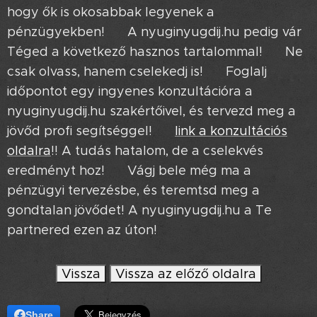
hogy ők is okosabbak legyenek a
pénzügyekben! 🤝 A nyuginyugdij.hu pedig vár
Téged a következő hasznos tartalommal! ✨ Ne
csak olvass, hanem cselekedj is! 💪 Foglalj
időpontot egy ingyenes konzultációra a
nyuginyugdij.hu szakértőivel, és tervezd meg a
jövőd profi segítséggel! ➡️
link a konzultációs
oldalra
!! A tudás hatalom, de a cselekvés
eredményt hoz! 💥 Vágj bele még ma a
pénzügyi tervezésbe, és teremtsd meg a
gondtalan jövődet! A nyuginyugdij.hu a Te
partnered ezen az úton! ❤️
Vissza
Vissza az előző oldalra
Share