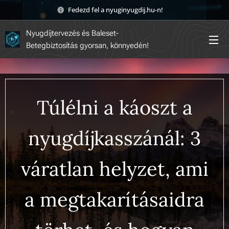
Fedezd fel a nyuginyugdij.hu-n! 🚀
Nyugdíjtervezés és Baleset-
Betegbiztosítás gyorsan, könnyedén!
Túlélni a káoszt a
nyugdíjkasszánál: 3
váratlan helyzet, ami
a megtakarításaidra