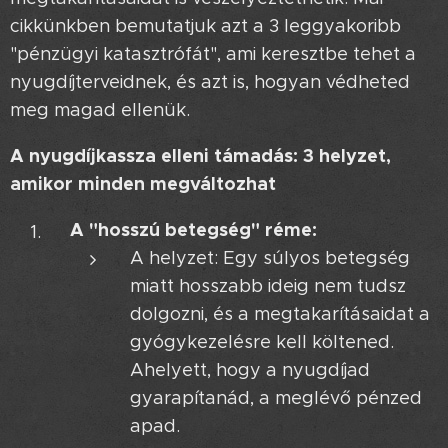
cikkünkben bemutatjuk azt a 3 leggyakoribb
"pénzügyi katasztrófát", ami keresztbe tehet a
nyugdíjterveidnek, és azt is, hogyan védheted
meg magad ellenük.
A nyugdíjkassza elleni támadás: 3 helyzet,
amikor minden megváltozhat
A "hosszú betegség" réme:
A helyzet: Egy súlyos betegség
miatt hosszabb ideig nem tudsz
dolgozni, és a megtakarításaidat a
gyógykezelésre kell költened.
Ahelyett, hogy a nyugdíjad
gyarapítanád, a meglévő pénzed
apad.