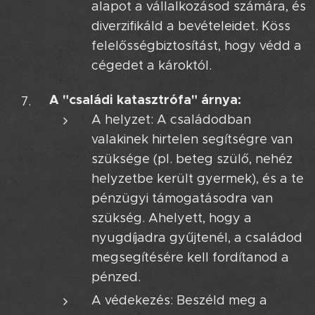
alapot a vállalkozásod számára, és
diverzifikáld a bevételeidet. Köss
felelősségbiztosítást, hogy védd a
cégedet a károktól.
A "családi katasztrófa" árnya:
A helyzet: A családodban
valakinek hirtelen segítségre van
szüksége (pl. beteg szülő, nehéz
helyzetbe került gyermek), és a te
pénzügyi támogatásodra van
szükség. Ahelyett, hogy a
nyugdíjadra gyűjtenél, a családod
megsegítésére kell fordítanod a
pénzed.
A védekezés: Beszéld meg a