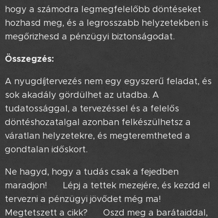
hogy a számodra legmegfelelőbb döntéseket
hozhasd meg, és a legrosszabb helyzetekben is
megőrizhesd a pénzügyi biztonságodat.
Összegzés:
A nyugdíjtervezés nem egy egyszerű feladat, és
sok akadály gördülhet az utadba. A
tudatossággal, a tervezéssel és a felelős
döntéshozatalgal azonban felkészülhetsz a
váratlan helyzetekre, és megteremtheted a
gondtalan időskort.
Ne hagyd, hogy a tudás csak a fejedben
maradjon! 🤔 Lépj a tettek mezejére, és kezdd el
tervezni a pénzügyi jövődet még ma! 💪
Megtetszett a cikk? 😉 Oszd meg a barátaiddal,