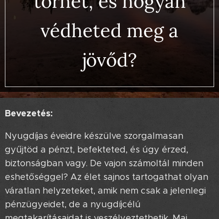
törhet, és hogyan
védheted meg a
jövőd?
Bevezetés:
Nyugdíjas éveidre készülve szorgalmasan
gyűjtöd a pénzt, befekteted, és úgy érzed,
biztonságban vagy. De vajon számoltál minden
eshetőséggel? Az élet sajnos tartogathat olyan
váratlan helyzeteket, amik nem csak a jelenlegi
pénzügyeidet, de a nyugdíjcélú
megtakarításaidat is veszélyeztethetik. Mai