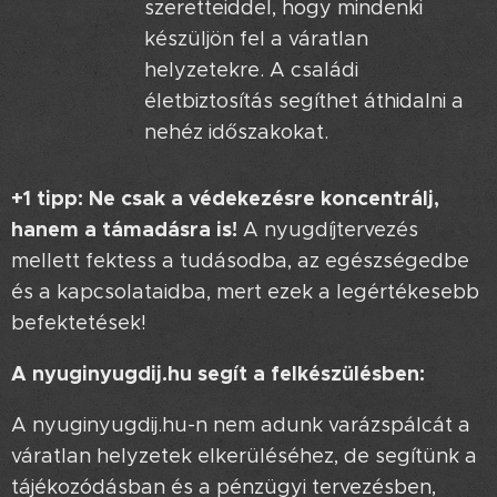
szeretteiddel, hogy mindenki
készüljön fel a váratlan
helyzetekre. A családi
életbiztosítás segíthet áthidalni a
nehéz időszakokat.
+1 tipp: Ne csak a védekezésre koncentrálj,
hanem a támadásra is!
A nyugdíjtervezés
mellett fektess a tudásodba, az egészségedbe
és a kapcsolataidba, mert ezek a legértékesebb
befektetések!
A nyuginyugdij.hu segít a felkészülésben:
A nyuginyugdij.hu-n nem adunk varázspálcát a
váratlan helyzetek elkerüléséhez, de segítünk a
tájékozódásban és a pénzügyi tervezésben,