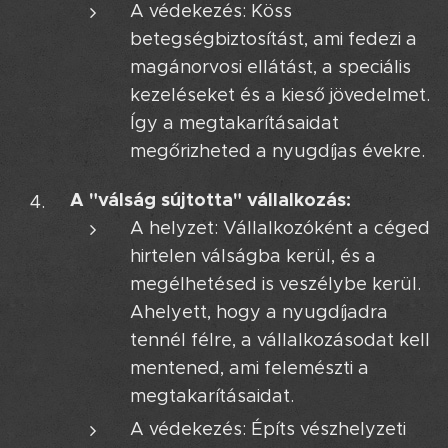
A védekezés: Köss
betegségbiztosítást, ami fedezi a
magánorvosi ellátást, a speciális
kezeléseket és a kieső jövedelmet.
Így a megtakarításaidat
megőrizheted a nyugdíjas évekre.
A "válság sújtotta" vállalkozás:
A helyzet: Vállalkozóként a céged
hirtelen válságba kerül, és a
megélhetésed is veszélybe kerül.
Ahelyett, hogy a nyugdíjadra
tennél félre, a vállalkozásodat kell
mentened, ami felemészti a
megtakarításaidat.
A védekezés: Építs vészhelyzeti