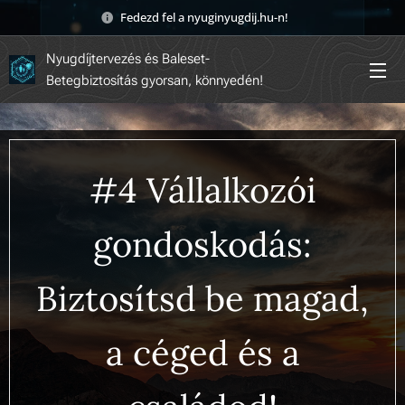
Fedezd fel a nyuginyugdij.hu-n! 🚀
Nyugdíjtervezés és Baleset-
Betegbiztosítás gyorsan, könnyedén!
#4 Vállalkozói
gondoskodás:
Biztosítsd be magad,
a céged és a