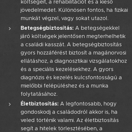
költségeit, a rehabilitációt és a kieső
jövedelmedet. Különösen fontos, ha fizikai
munkát végzel, vagy sokat utazol.
Betegségbiztosítás:
A betegségekkel
járó költségek jelentősen megterhelhetik
a családi kasszát. A betegségbiztosítás
gyors hozzáférést biztosít a magánorvosi
ellátáshoz, a diagnosztikai vizsgálatokhoz
és a speciális kezelésekhez. A gyors
diagnózis és kezelés kulcsfontosságú a
mielőbbi felépüléshez és a munka
folytatásához.
Életbiztosítás:
A legfontosabb, hogy
gondoskodj a családodról akkor is, ha
veled történik valami. Az életbiztosítás
segít a hitelek törlesztésében, a