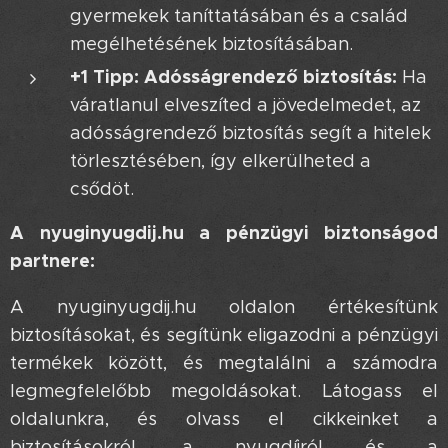
gyermekek taníttatásában és a család
megélhetésének biztosításában.
+1 Tipp: Adósságrendező biztosítás:
Ha
váratlanul elveszíted a jövedelmedet, az
adósságrendező biztosítás segít a hitelek
törlesztésében, így elkerülheted a
csődöt.
A nyuginyugdij.hu a pénzügyi biztonságod
partnere:
A nyuginyugdij.hu oldalon értékesítünk
biztosításokat, és segítünk eligazodni a pénzügyi
termékek között, és megtalálni a számodra
legmegfelelőbb megoldásokat. Látogass el
oldalunkra, és olvass el cikkeinket a
biztosításokról, a nyugdíjról és a