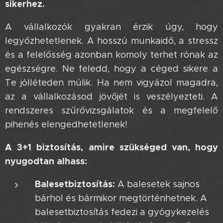
sikerhez.
A vállalkozók gyakran érzik úgy, hogy
legyőzhetetlenek. A hosszú munkaidő, a stressz
és a felelősség azonban komoly terhet rónak az
egészségre. Ne feledd, hogy a céged sikere a
Te jólléteden múlik. Ha nem vigyázol magadra,
az a vállalkozásod jövőjét is veszélyezteti. A
rendszeres szűrővizsgálatok és a megfelelő
pihenés elengedhetetlenek!
A 3+1 biztosítás, amire szükséged van, hogy
nyugodtan alhass:
Balesetbiztosítás:
A balesetek sajnos
bárhol és bármikor megtörténhetnek. A
balesetbiztosítás fedezi a gyógykezelés