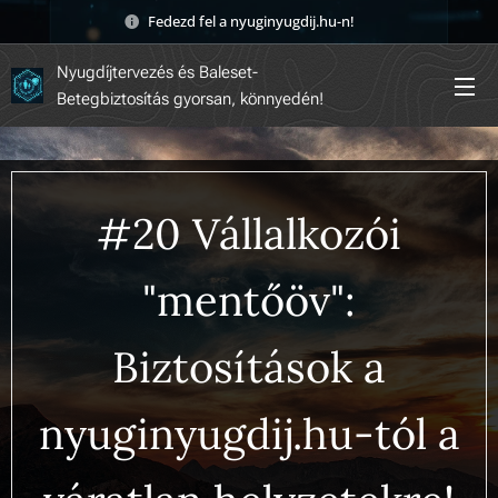
Fedezd fel a nyuginyugdij.hu-n! 🚀
Nyugdíjtervezés és Baleset-
Betegbiztosítás gyorsan, könnyedén!
#20 Vállalkozói
"mentőöv":
Biztosítások a
nyuginyugdij.hu-tól a