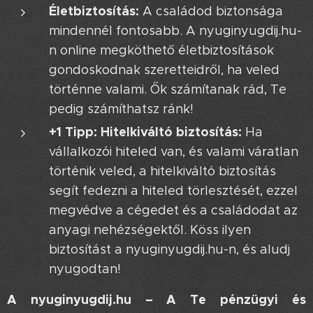
Életbiztosítás:
A családod biztonsága
mindennél fontosabb. A nyuginyugdij.hu-
n online megköthető életbiztosítások
gondoskodnak szeretteidről, ha veled
történne valami. Ők számítanak rád, Te
pedig számíthatsz ránk!
+1 Tipp: Hitelkiváltó biztosítás:
Ha
vállalkozói hiteled van, és valami váratlan
történik veled, a hitelkiváltó biztosítás
segít fedezni a hiteled törlesztését, ezzel
megvédve a cégedet és a családodat az
anyagi nehézségektől. Köss ilyen
biztosítást a nyuginyugdij.hu-n, és aludj
nyugodtan!
A nyuginyugdij.hu – A Te pénzügyi és