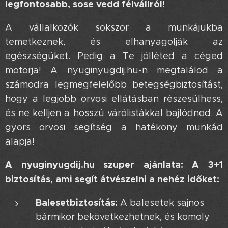
legfontosabb, sose vedd félvállról!
A vállalkozók sokszor a munkájukba
temetkeznek, és elhanyagolják az
egészségüket. Pedig a Te jólléted a céged
motorja! A nyuginyugdij.hu-n megtalálod a
számodra legmegfelelőbb betegségbiztosítást,
hogy a legjobb orvosi ellátásban részesülhess,
és ne kelljen a hosszú várólistákkal bajlódnod. A
gyors orvosi segítség a hatékony munkád
alapja!
A nyuginyugdij.hu szuper ajánlata: A 3+1
biztosítás, ami segít átvészelni a nehéz időket:
Balesetbiztosítás:
A balesetek sajnos
bármikor bekövetkezhetnek, és komoly