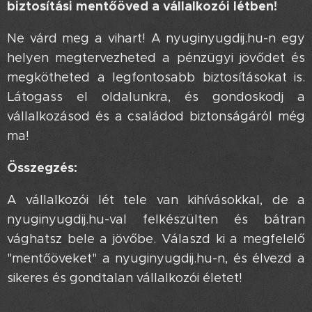
biztosítási mentőöved a vállalkozói létben!
Ne várd meg a vihart! A nyuginyugdij.hu-n egy
helyen megtervezheted a pénzügyi jövődet és
megkötheted a legfontosabb biztosításokat is.
Látogass el oldalunkra, és gondoskodj a
vállalkozásod és a családod biztonságáról még
ma!
Összegzés:
A vállalkozói lét tele van kihívásokkal, de a
nyuginyugdij.hu-val felkészülten és bátran
vághatsz bele a jövőbe. Válaszd ki a megfelelő
"mentőöveket" a nyuginyugdij.hu-n, és élvezd a
sikeres és gondtalan vállalkozói életet!