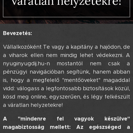
váratlan helyzetekre!
Bevezetés:
Vállalkozóként Te vagy a kapitány a hajódon, de
a viharok ellen nem mindig lehet védekezni. A
nyuginyugdij.hu-n mostantól nem csak a
pénzügyi navigációban segítünk, hanem abban
is, hogy a megfelelő "mentőöveket" magaddal
vidd: válogass a legfontosabb biztosítások közül,
kösd meg online, egyszerűen, és légy felkészült
a váratlan helyzetekre!
A "mindenre fel vagyok készülve"
magabiztosság mellett: Az egészséged a