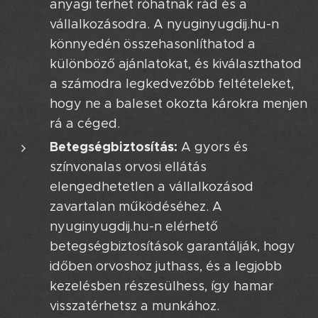
anyagi terhet róhatnak rád és a
vállalkozásodra. A nyuginyugdij.hu-n
könnyedén összehasonlíthatod a
különböző ajánlatokat, és kiválaszthatod
a számodra legkedvezőbb feltételeket,
hogy ne a baleset okozta károkra menjen
rá a céged.
Betegségbiztosítás:
A gyors és
színvonalas orvosi ellátás
elengedhetetlen a vállalkozásod
zavartalan működéséhez. A
nyuginyugdij.hu-n elérhető
betegségbiztosítások garantálják, hogy
időben orvoshoz juthass, és a legjobb
kezelésben részesülhess, így hamar
visszatérhetsz a munkához.