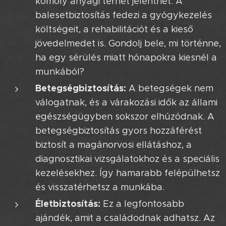
komoly anyagi terhet jelenthet. A
balesetbiztosítás fedezi a gyógykezelés
költségeit, a rehabilitációt és a kieső
jövedelmedet is. Gondolj bele, mi történne,
ha egy sérülés miatt hónapokra kiesnél a
munkából?
Betegségbiztosítás:
A betegségek nem
válogatnak, és a várakozási idők az állami
egészségügyben sokszor elhúzódnak. A
betegségbiztosítás gyors hozzáférést
biztosít a magánorvosi ellátáshoz, a
diagnosztikai vizsgálatokhoz és a speciális
kezelésekhez. Így hamarabb felépülhetsz
és visszatérhetsz a munkába.
Életbiztosítás:
Ez a legfontosabb
ajándék, amit a családodnak adhatsz. Az