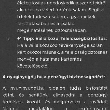
életbiztosítás gondoskodik a szeretteidről
akkor is, ha veled történik valami. Segít a
hitelek törlesztésében, a gyermekek
taníttatásában és a család
megélhetésének biztosításában.
+1 Tipp: Vállalkozói felelősségbiztosítás:
Ha a vállalkozásod tevékenysége során
kárt okozol másnak, a felelősségbiztosítás
megvéd a hatalmas kártérítési
követelésektől.
A nyuginyugdij.hu a pénzügyi biztonságodért:
A nyuginyugdij.hu oldalon tudsz biztosítást
kötni, és segítünk eligazodni a pénzügyi
termékek között, és megtervezni a jövődet.
Nálunk megtalálod a legfontosabb