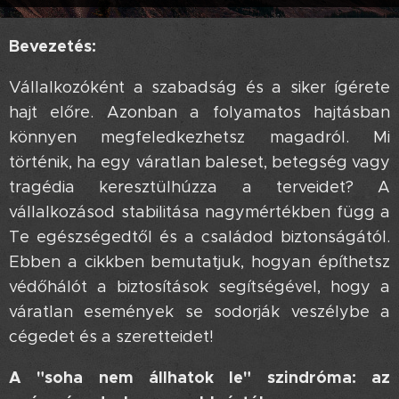
Bevezetés:
Vállalkozóként a szabadság és a siker ígérete
hajt előre. Azonban a folyamatos hajtásban
könnyen megfeledkezhetsz magadról. Mi
történik, ha egy váratlan baleset, betegség vagy
tragédia keresztülhúzza a terveidet? A
vállalkozásod stabilitása nagymértékben függ a
Te egészségedtől és a családod biztonságától.
Ebben a cikkben bemutatjuk, hogyan építhetsz
védőhálót a biztosítások segítségével, hogy a
váratlan események se sodorják veszélybe a
cégedet és a szeretteidet!
A "soha nem állhatok le" szindróma: az