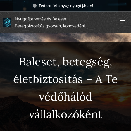
Fedezd fel a nyuginyugdij.hu-n! 🚀
Nyugdíjtervezés és Baleset-
Betegbiztosítás gyorsan, könnyedén!
Baleset, betegség,
életbiztosítás – A Te
védőhálód
vállalkozóként