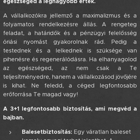
egészséged a legnagyobb érték.
A vállalkozókra jellemző a maximalizmus és a
folyamatos rendelkezésre állás. A rengeteg
feladat, a határidők és a pénzügyi felelősség
óriási nyomást gyakorolnak rád. Pedig a
testednek és a lelkednek is szüksége van
pihenésre és regenerálódásra. Ha elhanyagolod
az egészséged, az nem csak a Te
teljesítményedre, hanem a vállalkozásod jövőjére
is kihat. Ne feledd, a céged legfontosabb
erőforrása Te magad vagy!
A 3+1 legfontosabb biztosítás, ami megvéd a
bajban.
Balesetbiztosítás:
Egy váratlan baleset