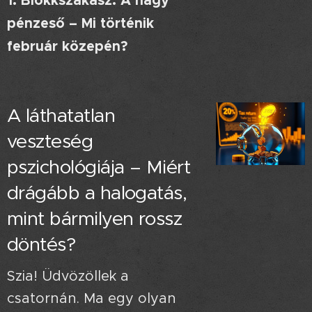
1. Blokkszakasz: A nagy
pénzeső – Mi történik
február közepén?
A láthatatlan
veszteség
pszichológiája – Miért
drágább a halogatás,
mint bármilyen rossz
döntés?
Szia! Üdvözöllek a
csatornán. Ma egy olyan