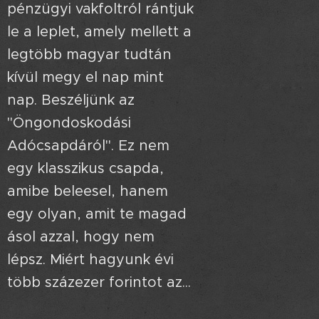
pénzügyi vakfoltról rántjuk
le a leplet, amely mellett a
legtöbb magyar tudtán
kívül megy el nap mint
nap. Beszéljünk az
"Öngondoskodási
Adócsapdáról". Ez nem
egy klasszikus csapda,
amibe beleesel, hanem
egy olyan, amit te magad
ásol azzal, hogy nem
lépsz. Miért hagyunk évi
több százezer forintot az...