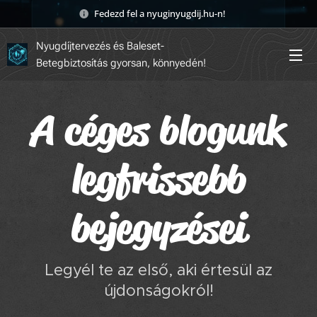
Fedezd fel a nyuginyugdij.hu-n! 🚀
Nyugdíjtervezés és Baleset-
Betegbiztosítás gyorsan, könnyedén!
A céges blogunk
legfrissebb
bejegyzései
Legyél te az első, aki értesül az
újdonságokról!