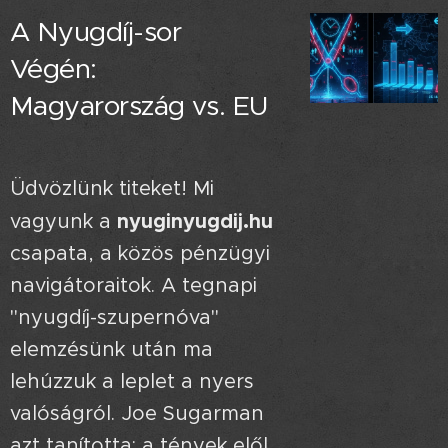
A Nyugdíj-sor
Végén:
Magyarország vs. EU
🇪🇺📉
Üdvözlünk titeket! Mi
nyuginyugdij.hu
vagyunk a
csapata, a közös pénzügyi
navigátoraitok. A tegnapi
"nyugdíj-szupernóva"
elemzésünk után ma
lehúzzuk a leplet a nyers
valóságról. Joe Sugarman
azt tanította: a tények elől