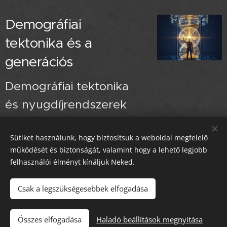
Demográfiai
tektonika és a
generációs
Demográfiai tektonika
és nyugdíjrendszerek
Sütiket használunk, hogy biztosítsuk a weboldal megfelelő
működését és biztonságát, valamint hogy a lehető legjobb
felhasználói élményt kínáljuk Neked.
chat
Csak a legszükségesebbek elfogadása
Összes elfogadása
Kérdőíves
Haladó beállítások megnyitása
Sütik